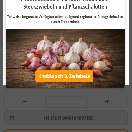
Steckzwiebeln und Pflanzschalotten
Zahlungsdienstleister
Marketing
Teilweise begrenzte Verfügbarkeiten aufgrund regionaler Ertragseinbußen
Externe Medien
Funktional
durch Trockenheit.
Weitere Einstellungen
Vergrößern durch berühren
Alle akzeptieren
BIO Salbei
Alle ablehnen
4,29 €
*
Auswahl akzeptieren
Knoblauch & Zwiebeln
* inkl. 7% MwSt. zzgl.
Versandkosten
IN DEN WARENKORB