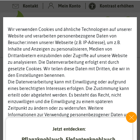
Kontakt
Mein Konto
Kontrast erhöhen
0
0
Wir verwenden Cookies und ähnliche Technologien auf unserer
Website und verarbeiten personenbezogene Daten von
Besucher:innen unserer Webseite (z.B. IP-Adresse), um z.B.
Inhalte und Anzeigen zu personalisieren, Medien von
Drittanbietern einzubinden oder Zugriffe auf unsere Website
zu analysieren. Die Datenverarbeitung erfolgt erst durch
gesetzte Cookies. Wir teilen diese Daten mit Dritten, die wir in
den Einstellungen benennen.
Die Datenverarbeitung kann mit Einwilligung oder aufgrund
eines berechtigten Interesses erfolgen. Die Zustimmung kann
erteilt oder abgelehnt werden. Es besteht das Recht, nicht
einzuwilligen und die Einwilligung zu einem späteren
Zeitpunkt zu ändern oder zu widerrufen. Weitere
Informationen zur Verwendung personenbezogener Daten und
den Diensten erklären wir in unserer
Daten­schutz­erklärung
.
Jetzt entdecken:
Essenziell
Statistik
Pflanzknoblauch, Elefantenknoblauch,