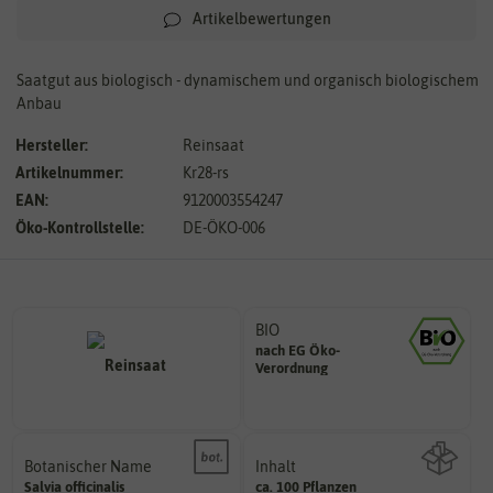
Artikelbewertungen
Saatgut aus biologisch - dynamischem und organisch biologischem
Anbau
Hersteller:
Reinsaat
Artikelnummer:
Kr28-rs
EAN:
9120003554247
Öko-Kontrollstelle:
DE-ÖKO-006
BIO
nach EG Öko-
Landwirtschaft arbeiten.
Verordnung
den Richtlinien der biologischen
Saatgut aus Betrieben, die nach
Botanischer Name
Inhalt
Bestimmung der Pflanze.
Salvia
officinalis
ca. 100 Pflanzen