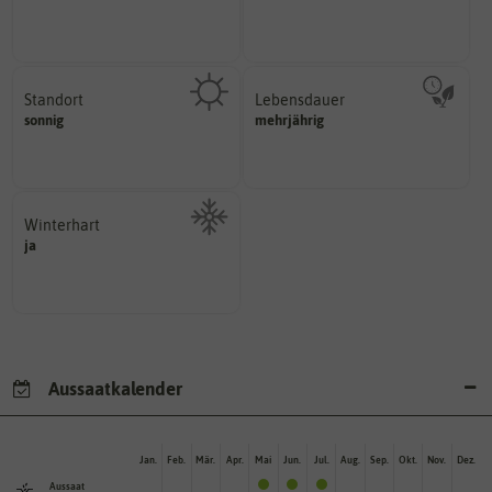
Namen zur eindeutigen
Wie viel ist enthalten
Der botanische (lateinische)
Standort
Lebensdauer
sonnig, vollsonnig)
mehrjährig.
sonnig
mehrjährig
Pflanze? (schattig, halbschattig,
einjährig, zweijährig oder
Wie viel Licht benötigt die
Pflanzen werden kategorisiert in:
Winterhart
ja
Probleme überwintern können.
Pflanzen, die im Freien ohne
Aussaatkalender
Jan.
Feb.
Mär.
Apr.
Mai
Jun.
Jul.
Aug.
Sep.
Okt.
Nov.
Dez.
Aussaat