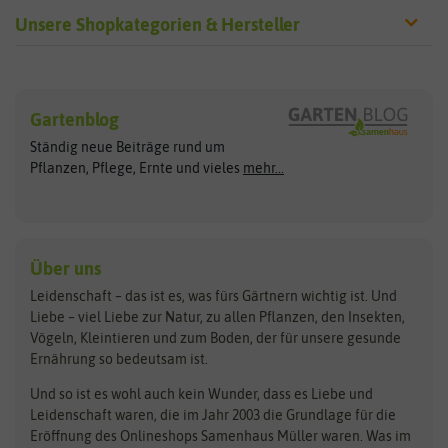
Unsere Shopkategorien & Hersteller
Sämereien
Hersteller
Blumensamen
Gartenblog
Exotische Samen
Arche Noah
Clever Pots
Ständig neue Beiträge rund um
Gemüsesamen
ASB Greenworld
COMPO
Pflanzen, Pflege, Ernte und vieles
mehr...
Gründünger
Keimsprossen
Austrosaat
Culinaris
Kiloware
baza
De Bolster Bio-Samen
Kleintiersaaten
Kräutersamen
Benary
Dobar
Über uns
Loretta-Rasen
Bingenheimer Saatgut
Dürr-Samen
Leidenschaft – das ist es, was fürs Gärtnern wichtig ist. Und
Obstsamen
Liebe – viel Liebe zur Natur, zu allen Pflanzen, den Insekten,
Pilzbrut
BioBalu
elho
Vögeln, Kleintieren und zum Boden, der für unsere gesunde
Rasensamen
Ernährung so bedeutsam ist.
Bionana
Eschenfelder
Steckzwiebeln
Zimmer & Kübelpflanzen
Und so ist es wohl auch kein Wunder, dass es Liebe und
BIOWOL
Feldsaaten Freudenberger
Kataloge
Leidenschaft waren, die im Jahr 2003 die Grundlage für die
Blumicorn
Fertil
Schnäppchen
Eröffnung des Onlineshops Samenhaus Müller waren. Was im