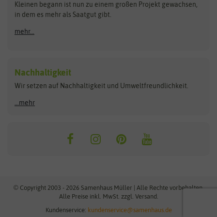
Kleinen begann ist nun zu einem großen Projekt gewachsen,
Bûten Birds
Flora Elite
Anzucht & Gartenzubehör
in dem es mehr als Saatgut gibt.
Bûten Home
Flora Elite Blumenzwiebeln
mehr...
Anzuchtschalen
Buzzy Seeds
Flora Fantastica
Anzuchttöpfe
Buzzy Gifts
Florex
Folien, Vliese und Netze
Growblocks, Erde & Dünger
Carl Pabst
Nachhaltigkeit
Heizmatte & Heizkabel
Wir setzen auf Nachhaltigkeit und Umweltfreundlichkeit.
Florissa
Hortitops
Kokos-Quelltabletten
Zimmergewächshaus
Flortis
Jansen Zaden
...mehr
FLORTUS
Jiffy
Gemüsesamen
Franchi Sementi
JUB Holland
Bohnen & Erbsen
Frankonia Samen
Kent & Stowe
Gurkensamen
Kohlsamen
Garland
Kiepenkerl
Kürbissamen
Gardissimo
kixx
Lauchsamen
© Copyright 2003 - 2026 Samenhaus Müller | Alle Rechte vorbehalten.
Maissamen
Alle Preise inkl. MwSt. zzgl. Versand.
GEVO
Küpper
Möhrensamen
Kundenservice:
kundenservice@samenhaus.de
Greenline
Ladbrooke Soil Blockers
Paprikasamen