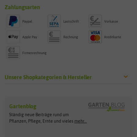
Zahlungsarten
Paypal
Lastschrift
Vorkasse
Apple Pay
Rechnung
Kreditkarte
Firmenrechnung
Unsere Shopkategorien & Hersteller
Sämereien
Hersteller
Blumensamen
Gartenblog
Exotische Samen
Arche Noah
Clever Pots
Ständig neue Beiträge rund um
Gemüsesamen
ASB Greenworld
COMPO
Pflanzen, Pflege, Ernte und vieles
mehr...
Gründünger
Keimsprossen
Austrosaat
Culinaris
Kiloware