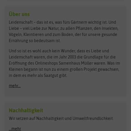
baza
De Bolster Bio-Samen
Kleintiersaaten
Kräutersamen
Benary
Dobar
Über uns
Loretta-Rasen
Bingenheimer Saatgut
Dürr-Samen
Leidenschaft – das ist es, was fürs Gärtnern wichtig ist. Und
Obstsamen
Liebe – viel Liebe zur Natur, zu allen Pflanzen, den Insekten,
Pilzbrut
BioBalu
elho
Vögeln, Kleintieren und zum Boden, der für unsere gesunde
Rasensamen
Ernährung so bedeutsam ist.
Bionana
Eschenfelder
Steckzwiebeln
Zimmer & Kübelpflanzen
Und so ist es wohl auch kein Wunder, dass es Liebe und
BIOWOL
Feldsaaten Freudenberger
Kataloge
Leidenschaft waren, die im Jahr 2003 die Grundlage für die
Blumicorn
Fertil
Schnäppchen
Eröffnung des Onlineshops Samenhaus Müller waren. Was im
Kleinen begann ist nun zu einem großen Projekt gewachsen,
Bûten Birds
Flora Elite
Anzucht & Gartenzubehör
in dem es mehr als Saatgut gibt.
Bûten Home
Flora Elite Blumenzwiebeln
mehr...
Anzuchtschalen
Buzzy Seeds
Flora Fantastica
Anzuchttöpfe
Buzzy Gifts
Florex
Folien, Vliese und Netze
Growblocks, Erde & Dünger
Carl Pabst
Nachhaltigkeit
Heizmatte & Heizkabel
Wir setzen auf Nachhaltigkeit und Umweltfreundlichkeit.
Florissa
Hortitops
Kokos-Quelltabletten
Zimmergewächshaus
Flortis
Jansen Zaden
...mehr