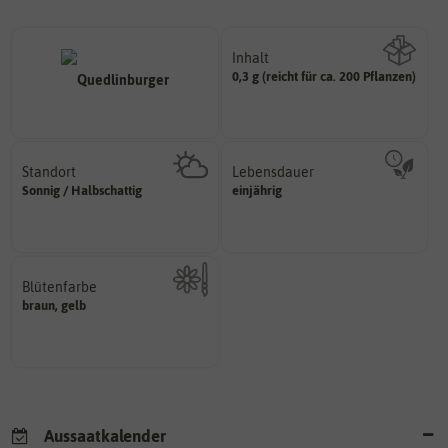
Inhalt
0,3 g (reicht für ca. 200 Pflanzen)
Wie viel ist enthalten
Standort
Lebensdauer
sonnig, vollsonnig)
mehrjährig.
Sonnig / Halbschattig
einjährig
Pflanze? (schattig, halbschattig,
einjährig, zweijährig oder
Wie viel Licht benötigt die
Pflanzen werden kategorisiert in:
Blütenfarbe
braun, gelb
Kann auch mehrfarbig sein.
Wie ist die Blüte eingefärbt?
Aussaatkalender