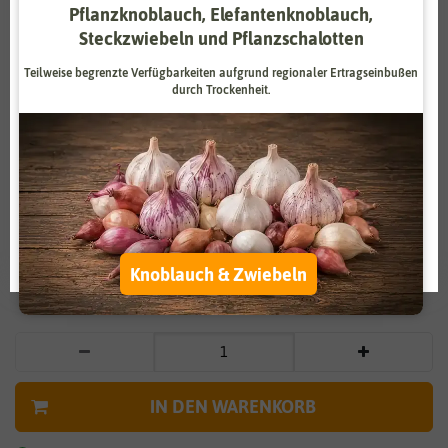
Pflanzknoblauch, Elefantenknoblauch,
Zahlungsdienstleister
Marketing
Steckzwiebeln und Pflanzschalotten
Externe Medien
Funktional
Teilweise begrenzte Verfügbarkeiten aufgrund regionaler Ertragseinbußen
durch Trockenheit.
Weitere Einstellungen
Vergrößern durch berühren
Alle akzeptieren
Sonnenhut Herbstwald
Alle ablehnen
1,79 €
*
Auswahl akzeptieren
Knoblauch & Zwiebeln
* inkl. 7% MwSt. zzgl.
Versandkosten
IN DEN WARENKORB