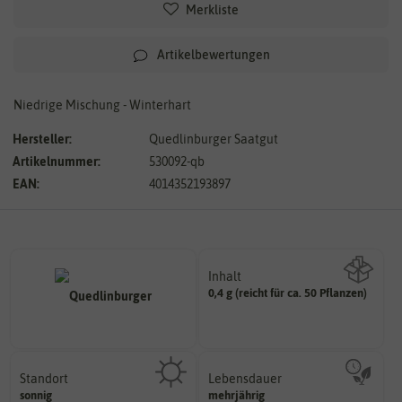
Merkliste
Artikelbewertungen
Niedrige Mischung - Winterhart
Hersteller:
Quedlinburger Saatgut
Artikelnummer:
530092-qb
EAN:
4014352193897
Inhalt
0,4 g (reicht für ca. 50 Pflanzen)
Wie viel ist enthalten
Standort
Lebensdauer
sonnig, vollsonnig)
mehrjährig.
sonnig
mehrjährig
Pflanze? (schattig, halbschattig,
einjährig, zweijährig oder