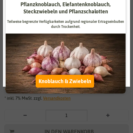
Pflanzknoblauch, Elefantenknoblauch,
Zahlungsdienstleister
Marketing
Steckzwiebeln und Pflanzschalotten
Externe Medien
Funktional
Teilweise begrenzte Verfügbarkeiten aufgrund regionaler Ertragseinbußen
durch Trockenheit.
Weitere Einstellungen
Vergrößern durch berühren
Alle akzeptieren
Steingartenstauden Niedrige
Alle ablehnen
Mischung
Auswahl akzeptieren
Knoblauch & Zwiebeln
1,79 €
*
* inkl. 7% MwSt. zzgl.
Versandkosten
IN DEN WARENKORB