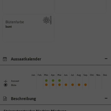
Wie viel Licht benötigt die
Pflanzen werden kategorisiert in:
Blütenfarbe
bunt
Kann auch mehrfarbig sein.
Wie ist die Blüte eingefärbt?
Aussaatkalender
Jan.
Feb.
Mär.
Apr.
Mai
Jun.
Jul.
Aug.
Sep.
Okt.
Nov.
Dez.
Aussaat
Blüte
Beschreibung