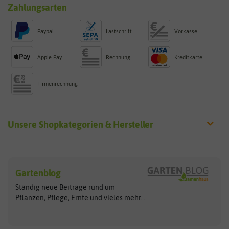
Zahlungsarten
Paypal
Lastschrift
Vorkasse
Apple Pay
Rechnung
Kreditkarte
Firmenrechnung
Unsere Shopkategorien & Hersteller
Sämereien
Hersteller
Blumensamen
Gartenblog
Exotische Samen
Arche Noah
Clever Pots
Ständig neue Beiträge rund um
Gemüsesamen
ASB Greenworld
COMPO
Pflanzen, Pflege, Ernte und vieles
mehr...
Gründünger
Keimsprossen
Austrosaat
Culinaris
Kiloware
baza
De Bolster Bio-Samen