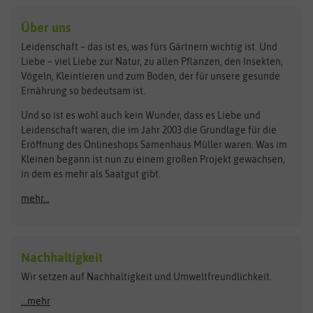
Kleintiersaaten
Kräutersamen
Benary
Dobar
Über uns
Loretta-Rasen
Bingenheimer Saatgut
Dürr-Samen
Leidenschaft – das ist es, was fürs Gärtnern wichtig ist. Und
Obstsamen
Liebe – viel Liebe zur Natur, zu allen Pflanzen, den Insekten,
Pilzbrut
BioBalu
elho
Vögeln, Kleintieren und zum Boden, der für unsere gesunde
Rasensamen
Ernährung so bedeutsam ist.
Bionana
Eschenfelder
Steckzwiebeln
Zimmer & Kübelpflanzen
Und so ist es wohl auch kein Wunder, dass es Liebe und
BIOWOL
Feldsaaten Freudenberger
Kataloge
Leidenschaft waren, die im Jahr 2003 die Grundlage für die
Blumicorn
Fertil
Schnäppchen
Eröffnung des Onlineshops Samenhaus Müller waren. Was im
Kleinen begann ist nun zu einem großen Projekt gewachsen,
Bûten Birds
Flora Elite
Anzucht & Gartenzubehör
in dem es mehr als Saatgut gibt.
Bûten Home
Flora Elite Blumenzwiebeln
mehr...
Anzuchtschalen
Buzzy Seeds
Flora Fantastica
Anzuchttöpfe
Buzzy Gifts
Florex
Folien, Vliese und Netze
Growblocks, Erde & Dünger
Carl Pabst
Nachhaltigkeit
Heizmatte & Heizkabel
Wir setzen auf Nachhaltigkeit und Umweltfreundlichkeit.
Florissa
Hortitops
Kokos-Quelltabletten
Zimmergewächshaus
Flortis
Jansen Zaden
...mehr