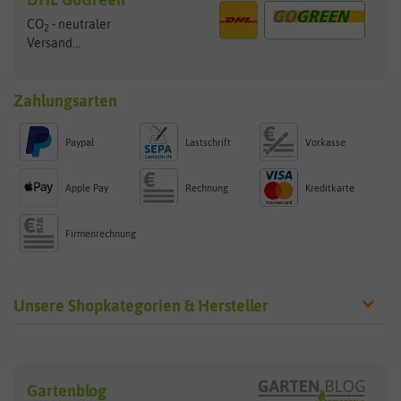
CO
- neutraler
2
Versand...
Zahlungsarten
Paypal
Lastschrift
Vorkasse
Apple Pay
Rechnung
Kreditkarte
Firmenrechnung
Unsere Shopkategorien & Hersteller
Sämereien
Hersteller
Blumensamen
Gartenblog
Exotische Samen
Arche Noah
Clever Pots