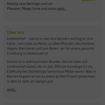
Ständig neue Beiträge rund um
Gemüsesamen
ASB Greenworld
COMPO
Pflanzen, Pflege, Ernte und vieles
mehr...
Gründünger
Keimsprossen
Austrosaat
Culinaris
Kiloware
baza
De Bolster Bio-Samen
Kleintiersaaten
Kräutersamen
Benary
Dobar
Über uns
Loretta-Rasen
Bingenheimer Saatgut
Dürr-Samen
Leidenschaft – das ist es, was fürs Gärtnern wichtig ist. Und
Obstsamen
Liebe – viel Liebe zur Natur, zu allen Pflanzen, den Insekten,
Pilzbrut
BioBalu
elho
Vögeln, Kleintieren und zum Boden, der für unsere gesunde
Rasensamen
Ernährung so bedeutsam ist.
Bionana
Eschenfelder
Steckzwiebeln
Zimmer & Kübelpflanzen
Und so ist es wohl auch kein Wunder, dass es Liebe und
BIOWOL
Feldsaaten Freudenberger
Kataloge
Leidenschaft waren, die im Jahr 2003 die Grundlage für die
Blumicorn
Fertil
Schnäppchen
Eröffnung des Onlineshops Samenhaus Müller waren. Was im
Kleinen begann ist nun zu einem großen Projekt gewachsen,
Bûten Birds
Flora Elite
Anzucht & Gartenzubehör
in dem es mehr als Saatgut gibt.
Bûten Home
Flora Elite Blumenzwiebeln
mehr...
Anzuchtschalen
Buzzy Seeds
Flora Fantastica
Anzuchttöpfe
Buzzy Gifts
Florex
Folien, Vliese und Netze