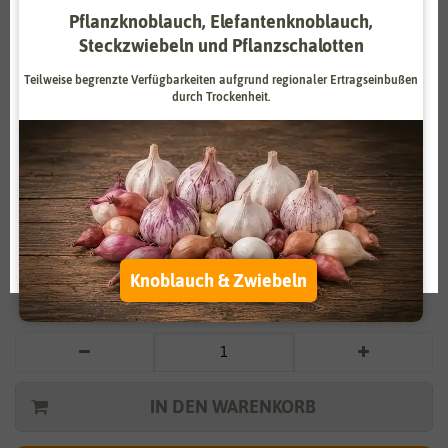
Pflanzknoblauch, Elefantenknoblauch,
Zahlungsdienstleister
Marketing
Steckzwiebeln und Pflanzschalotten
Externe Medien
Funktional
Teilweise begrenzte Verfügbarkeiten aufgrund regionaler Ertragseinbußen
durch Trockenheit.
Weitere Einstellungen
Vergrößern durch
berühren
Alle akzeptieren
Tagetes Niedrige gefüllte Mischung
Alle ablehnen
1,39 €
*
Auswahl akzeptieren
Knoblauch & Zwiebeln
* inkl. 7% MwSt. zzgl.
Versandkosten
IN DEN WARENKORB