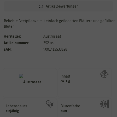
Artikelbewertungen
Beliebte Beetpflanze mit einfach gefiederten Blättern und gefüllten
Blüten
Hersteller:
Austrosaat
Artikelnummer:
352-as
EAN:
9001415533528
Inhalt
ca. 1 g
Wie viel ist enthalten
Lebensdauer
Blütenfarbe
mehrjährig.
einjährig
bunt
Kann auch mehrfarbig sein.
einjährig, zweijährig oder
Wie ist die Blüte eingefärbt?
Pflanzen werden kategorisiert in: