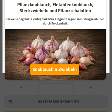
Pflanzknoblauch, Elefantenknoblauch,
Zahlungsdienstleister
Marketing
Steckzwiebeln und Pflanzschalotten
Externe Medien
Funktional
Teilweise begrenzte Verfügbarkeiten aufgrund regionaler Ertragseinbußen
durch Trockenheit.
Weitere Einstellungen
Vergrößern durch berühren
Alle akzeptieren
Cosmea Polidor
Alle ablehnen
3,19 €
*
Auswahl akzeptieren
Knoblauch & Zwiebeln
* inkl. 7% MwSt. zzgl.
Versandkosten
IN DEN WARENKORB