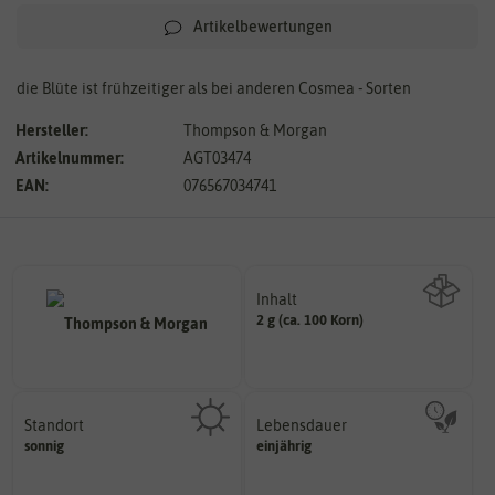
Artikelbewertungen
die Blüte ist frühzeitiger als bei anderen Cosmea - Sorten
Hersteller:
Thompson & Morgan
Artikelnummer:
AGT03474
EAN:
076567034741
Inhalt
2 g (ca. 100 Korn)
Wie viel ist enthalten
Standort
Lebensdauer
sonnig, vollsonnig)
mehrjährig.
sonnig
einjährig
Pflanze? (schattig, halbschattig,
einjährig, zweijährig oder
Wie viel Licht benötigt die
Pflanzen werden kategorisiert in: