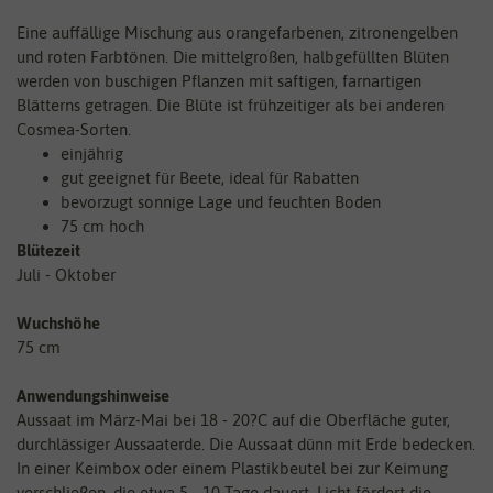
Eine auffällige Mischung aus orangefarbenen, zitronengelben
und roten Farbtönen. Die mittelgroßen, halbgefüllten Blüten
werden von buschigen Pflanzen mit saftigen, farnartigen
Blätterns getragen. Die Blüte ist frühzeitiger als bei anderen
Cosmea-Sorten.
einjährig
gut geeignet für Beete, ideal für Rabatten
bevorzugt sonnige Lage und feuchten Boden
75 cm hoch
Blütezeit
Juli - Oktober
Wuchshöhe
75 cm
Anwendungshinweise
Aussaat im März-Mai bei 18 - 20?C auf die Oberfläche guter,
durchlässiger Aussaaterde. Die Aussaat dünn mit Erde bedecken.
In einer Keimbox oder einem Plastikbeutel bei zur Keimung
verschließen, die etwa 5 - 10 Tage dauert. Licht fördert die