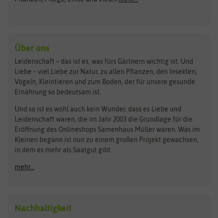
Gründünger
Keimsprossen
Austrosaat
Culinaris
Kiloware
baza
De Bolster Bio-Samen
Kleintiersaaten
Kräutersamen
Benary
Dobar
Über uns
Loretta-Rasen
Bingenheimer Saatgut
Dürr-Samen
Leidenschaft – das ist es, was fürs Gärtnern wichtig ist. Und
Obstsamen
Liebe – viel Liebe zur Natur, zu allen Pflanzen, den Insekten,
Pilzbrut
BioBalu
elho
Vögeln, Kleintieren und zum Boden, der für unsere gesunde
Rasensamen
Ernährung so bedeutsam ist.
Bionana
Eschenfelder
Steckzwiebeln
Zimmer & Kübelpflanzen
Und so ist es wohl auch kein Wunder, dass es Liebe und
BIOWOL
Feldsaaten Freudenberger
Kataloge
Leidenschaft waren, die im Jahr 2003 die Grundlage für die
Blumicorn
Fertil
Schnäppchen
Eröffnung des Onlineshops Samenhaus Müller waren. Was im
Kleinen begann ist nun zu einem großen Projekt gewachsen,
Bûten Birds
Flora Elite
Anzucht & Gartenzubehör
in dem es mehr als Saatgut gibt.
Bûten Home
Flora Elite Blumenzwiebeln
mehr...
Anzuchtschalen
Buzzy Seeds
Flora Fantastica
Anzuchttöpfe
Buzzy Gifts
Florex
Folien, Vliese und Netze
Growblocks, Erde & Dünger
Carl Pabst
Nachhaltigkeit
Heizmatte & Heizkabel