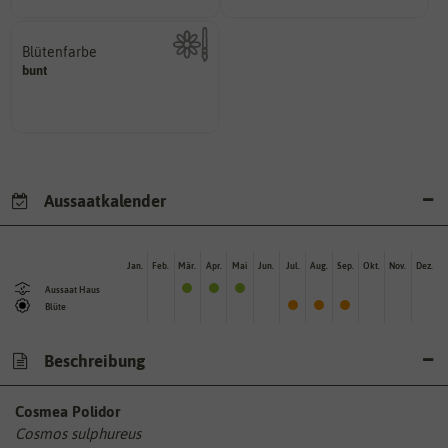
Blütenfarbe
bunt
Kann auch mehrfarbig sein.
Wie ist die Blüte eingefärbt?
Aussaatkalender
Jan.
Feb.
Mär.
Apr.
Mai
Jun.
Jul.
Aug.
Sep.
Okt.
Nov.
Dez.
Aussaat Haus
Blüte
Beschreibung
Cosmea Polidor
Cosmos sulphureus