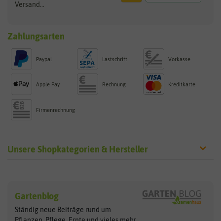
Versand...
Zahlungsarten
Paypal
Lastschrift
Vorkasse
Apple Pay
Rechnung
Kreditkarte
Firmenrechnung
Unsere Shopkategorien & Hersteller
Sämereien
Hersteller
Blumensamen
Gartenblog
Exotische Samen
Arche Noah
Clever Pots
Ständig neue Beiträge rund um
Gemüsesamen
ASB Greenworld
COMPO
Pflanzen, Pflege, Ernte und vieles
mehr...