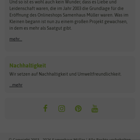
Zimmer & Kübelpflanzen
Und so ist es wohl auch kein Wunder, dass es Liebe und
BIOWOL
Feldsaaten Freudenberger
Kataloge
Leidenschaft waren, die im Jahr 2003 die Grundlage für die
Blumicorn
Fertil
Schnäppchen
Eröffnung des Onlineshops Samenhaus Müller waren. Was im
Kleinen begann ist nun zu einem großen Projekt gewachsen,
Bûten Birds
Flora Elite
Anzucht & Gartenzubehör
in dem es mehr als Saatgut gibt.
Bûten Home
Flora Elite Blumenzwiebeln
mehr...
Anzuchtschalen
Buzzy Seeds
Flora Fantastica
Anzuchttöpfe
Buzzy Gifts
Florex
Folien, Vliese und Netze
Growblocks, Erde & Dünger
Carl Pabst
Nachhaltigkeit
Heizmatte & Heizkabel
Wir setzen auf Nachhaltigkeit und Umweltfreundlichkeit.
Florissa
Hortitops
Kokos-Quelltabletten
Zimmergewächshaus
Flortis
Jansen Zaden
...mehr
FLORTUS
Jiffy
Gemüsesamen
Franchi Sementi
JUB Holland
Bohnen & Erbsen
Frankonia Samen
Kent & Stowe
Gurkensamen
Kohlsamen
Garland
Kiepenkerl
Kürbissamen
Gardissimo
kixx
Lauchsamen
© Copyright 2003 - 2026 Samenhaus Müller | Alle Rechte vorbehalten.