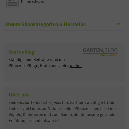
Firmenrechnung
Unsere Shopkategorien & Hersteller
Sämereien
Hersteller
Blumensamen
Gartenblog
Exotische Samen
Arche Noah
Clever Pots
Ständig neue Beiträge rund um
Gemüsesamen
ASB Greenworld
COMPO
Pflanzen, Pflege, Ernte und vieles
mehr...
Gründünger
Keimsprossen
Austrosaat
Culinaris
Kiloware
baza
De Bolster Bio-Samen
Kleintiersaaten
Kräutersamen
Benary
Dobar
Über uns
Loretta-Rasen
Bingenheimer Saatgut
Dürr-Samen
Leidenschaft – das ist es, was fürs Gärtnern wichtig ist. Und
Obstsamen
Liebe – viel Liebe zur Natur, zu allen Pflanzen, den Insekten,
Pilzbrut
BioBalu
elho
Vögeln, Kleintieren und zum Boden, der für unsere gesunde
Rasensamen
Ernährung so bedeutsam ist.
Bionana
Eschenfelder
Steckzwiebeln