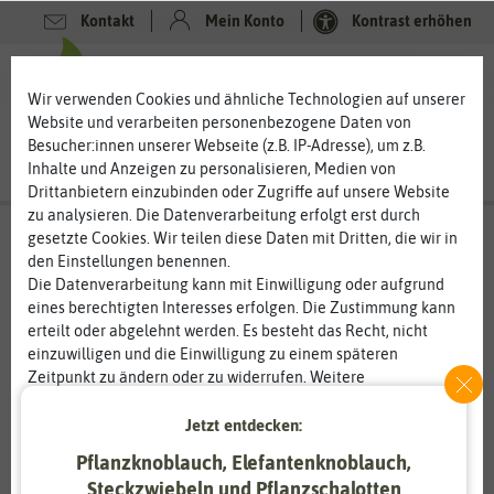
Kontakt
Mein Konto
Kontrast erhöhen
0
0
Wir verwenden Cookies und ähnliche Technologien auf unserer
Website und verarbeiten personenbezogene Daten von
Besucher:innen unserer Webseite (z.B. IP-Adresse), um z.B.
Inhalte und Anzeigen zu personalisieren, Medien von
Drittanbietern einzubinden oder Zugriffe auf unsere Website
zu analysieren. Die Datenverarbeitung erfolgt erst durch
gesetzte Cookies. Wir teilen diese Daten mit Dritten, die wir in
den Einstellungen benennen.
Die Datenverarbeitung kann mit Einwilligung oder aufgrund
eines berechtigten Interesses erfolgen. Die Zustimmung kann
erteilt oder abgelehnt werden. Es besteht das Recht, nicht
einzuwilligen und die Einwilligung zu einem späteren
Zeitpunkt zu ändern oder zu widerrufen. Weitere
Informationen zur Verwendung personenbezogener Daten und
den Diensten erklären wir in unserer
Daten­schutz­erklärung
.
Jetzt entdecken:
Pflanzknoblauch, Elefantenknoblauch,
Essenziell
Statistik
Steckzwiebeln und Pflanzschalotten