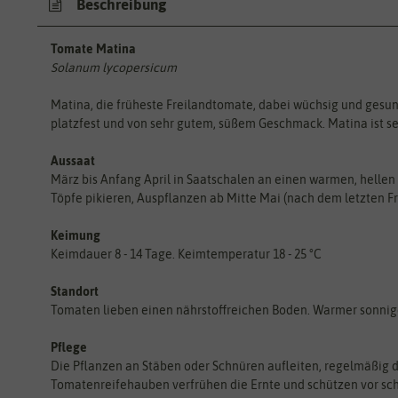
Beschreibung
Tomate Matina
Solanum lycopersicum
Matina, die früheste Freilandtomate, dabei wüchsig und gesun
platzfest und von sehr gutem, süßem Geschmack. Matina ist se
Aussaat
März bis Anfang April in Saatschalen an einen warmen, hellen 
Töpfe pikieren, Auspflanzen ab Mitte Mai (nach dem letzten Fr
Keimung
Keimdauer 8 - 14 Tage. Keimtemperatur 18 - 25 °C
Standort
Tomaten lieben einen nährstoffreichen Boden. Warmer sonnige
Pflege
Die Pflanzen an Stäben oder Schnüren aufleiten, regelmäßig 
Tomatenreifehauben verfrühen die Ernte und schützen vor sch