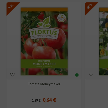
-50%
-50%
Tomate Moneymaker
0,64 €
1,29 €