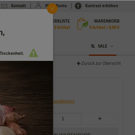
Kontakt
Mein Konto
Kontrast erhöhen
MERKLISTE
WARENKORB
che
0 Artikel
0
Artikel /
0,00 €
h,
n
SALE
Trockenheit.
Zurück zur Übersicht
1,99 €
*
* inkl. 7% MwSt. zzgl.
Versandkosten