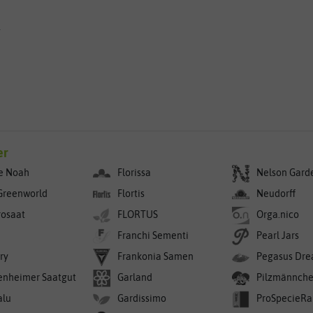
g
er
e Noah
Florissa
Nelson Gard
Greenworld
Flortis
Neudorff
rosaat
FLORTUS
Orga.nico
Franchi Sementi
Pearl Jars
ry
Frankonia Samen
Pegasus Dre
enheimer Saatgut
Garland
Pilzmännch
alu
Gardissimo
ProSpecieRa