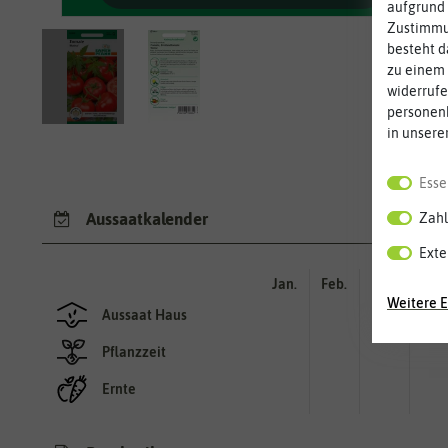
aufgrund 
Zustimmun
besteht d
zu einem 
widerrufe
personen
in unsere
Esse
Aussaatkalender
Zahl
Exte
Jan.
Feb.
Mär.
Apr.
Weitere E
Aussaat Haus
Pflanzzeit
Ernte