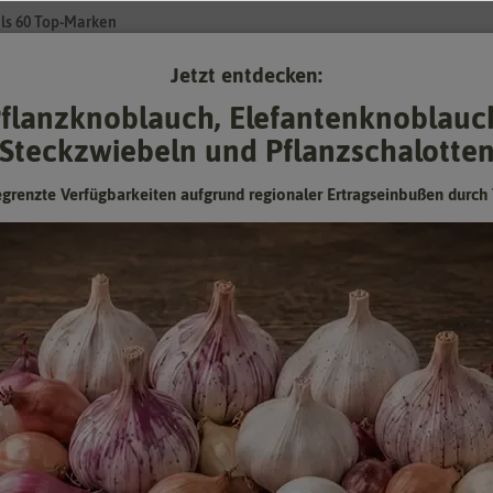
ls 60 Top-Marken
Jetzt entdecken:
Su
flanzknoblauch, Elefantenknoblauc
Steckzwiebeln und Pflanzschalotte
Gartenzubehör
Pflanzgut
Keimsprossen
❤ für Tiere
egrenzte Verfügbarkeiten aufgrund regionaler Ertragseinbußen durch 
 Matina
Tomate Matina
extrem frühe, kartoffelblättrige Fleischtomate
Hersteller:
Samen Pfann
Artikelnummer:
G868-sp
EAN:
4002199726354