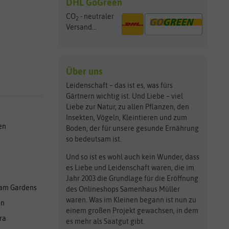
DHL GoGreen
CO
- neutraler
2
Versand...
Über uns
Leidenschaft – das ist es, was fürs
Gärtnern wichtig ist. Und Liebe – viel
Liebe zur Natur, zu allen Pflanzen, den
Insekten, Vögeln, Kleintieren und zum
en
Boden, der für unsere gesunde Ernährung
so bedeutsam ist.
Und so ist es wohl auch kein Wunder, dass
es Liebe und Leidenschaft waren, die im
Jahr 2003 die Grundlage für die Eröffnung
am Gardens
des Onlineshops Samenhaus Müller
waren. Was im Kleinen begann ist nun zu
en
einem großen Projekt gewachsen, in dem
ra
es mehr als Saatgut gibt.