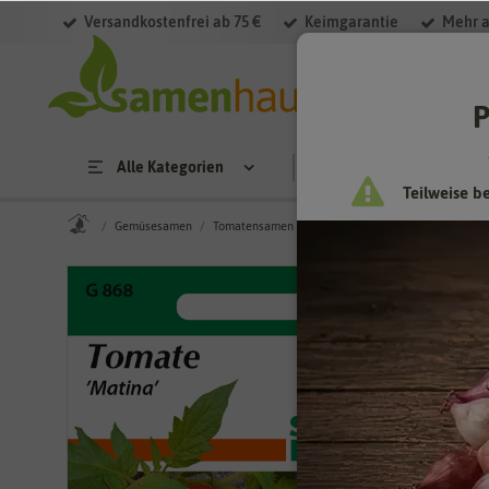
Versandkostenfrei ab 75 €
Keimgarantie
Mehr a
P
Alle Kategorien
Saatgut
Anzucht & 
Teilweise b
Gemüsesamen
Tomatensamen
Fleischtomatensamen
Tomate