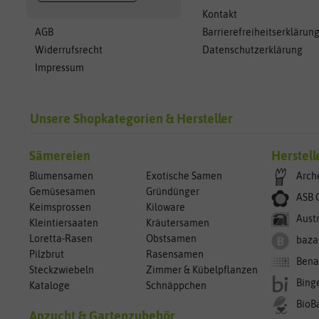
Kontakt
AGB
Barrierefreiheitserklärun
Widerrufsrecht
Datenschutzerklärung
Impressum
Unsere Shopkategorien & Hersteller
Sämereien
Herstell
Blumensamen
Exotische Samen
Arch
Gemüsesamen
Gründünger
ASB 
Keimsprossen
Kiloware
Aust
Kleintiersaaten
Kräutersamen
Loretta-Rasen
Obstsamen
baza
Pilzbrut
Rasensamen
Bena
Steckzwiebeln
Zimmer & Kübelpflanzen
Bing
Kataloge
Schnäppchen
BioB
Anzucht & Gartenzubehör