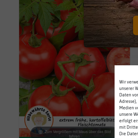
Wir verw
unserer 
Daten von
Adresse),
Medien vo
unsere We
erfolgt e
mit Dritt
Zum Vergrößern mit Maus über das Bild
Die Daten
fahren