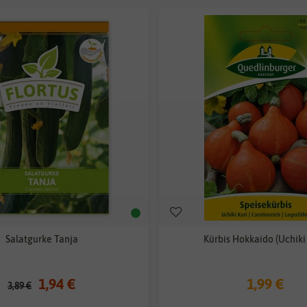
Salatgurke Tanja
Kürbis Hokkaido (Uchiki 
1,94 €
1,99 €
3,89 €