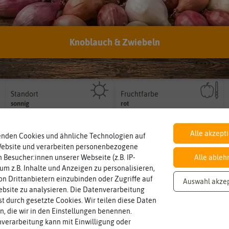
Knoblauch & Zwiebeln
Botanischer Name
Inhalt
Bestimmung der Pflanze.
Namen zur eindeutigen
Wie viel ist enthalten
Solanum
lycopersicum
reicht für ca. 50 Pflanzen
Der botanische (lateinische)
Standort
Fruchtfarbe
sonnig, vollsonnig)
sie nach dem Reifungsprozess hat.
Pflanze? (schattig, halbschattig,
sonnig
rot
Die Farbe der reifen Frucht, die
Wie viel Licht benötigt die
Alle akzept
enden Cookies und ähnliche Technologien auf
Website und verarbeiten personenbezogene
 Besucher:innen unserer Webseite (z.B. IP-
Alle ableh
 um z.B. Inhalte und Anzeigen zu personalisieren,
n Drittanbietern einzubinden oder Zugriffe auf
Auswahl akze
bsite zu analysieren. Die Datenverarbeitung
rst durch gesetzte Cookies. Wir teilen diese Daten
en, die wir in den Einstellungen benennen.
verarbeitung kann mit Einwilligung oder