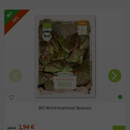
BIO
-50%
BIO Winterkopfsalat Baquieu
1,94 €
3,89 €