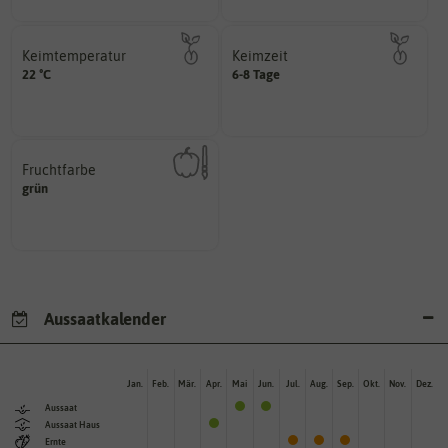
Keimtemperatur
Keimzeit
am idealsten?
erste Keimblattpaar zeigt?
22 °C
6-8 Tage
für die Keimung des Samenkorns
unter Idealbedingungen das
Welcher Temperatur­bereich ist
Wie lange dauert es, bis sich
Fruchtfarbe
hat.
grün
sie nach dem Reifungsprozess
Die Farbe der reifen Frucht, die
Aussaatkalender
Jan.
Feb.
Mär.
Apr.
Mai
Jun.
Jul.
Aug.
Sep.
Okt.
Nov.
Dez.
Aussaat
Aussaat Haus
Ernte