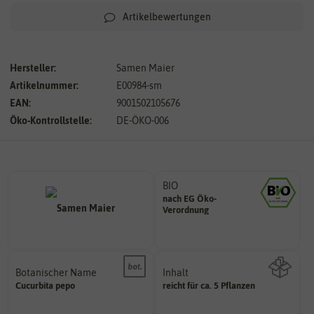
Artikelbewertungen
Hersteller:
Samen Maier
Artikelnummer:
E00984-sm
EAN:
9001502105676
Öko-Kontrollstelle:
DE-ÖKO-006
BIO
nach EG Öko-
Landwirtschaft arbeiten.
Verordnung
den Richtlinien der biologischen
Saatgut aus Betrieben, die nach
Botanischer Name
Inhalt
Bestimmung der Pflanze.
Cucurbita
pepo
reicht für ca. 5 Pflanzen
Namen zur eindeutigen
Wie viel ist enthalten
Der botanische (lateinische)