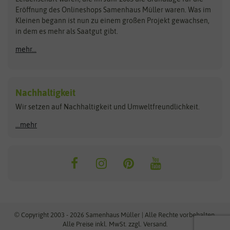
Blumicorn
Fertil
Schnäppchen
Eröffnung des Onlineshops Samenhaus Müller waren. Was im
Kleinen begann ist nun zu einem großen Projekt gewachsen,
Bûten Birds
Flora Elite
Anzucht & Gartenzubehör
in dem es mehr als Saatgut gibt.
Bûten Home
Flora Elite Blumenzwiebeln
mehr...
Anzuchtschalen
Buzzy Seeds
Flora Fantastica
Anzuchttöpfe
Buzzy Gifts
Florex
Folien, Vliese und Netze
Growblocks, Erde & Dünger
Carl Pabst
Nachhaltigkeit
Heizmatte & Heizkabel
Wir setzen auf Nachhaltigkeit und Umweltfreundlichkeit.
Florissa
Hortitops
Kokos-Quelltabletten
Zimmergewächshaus
Flortis
Jansen Zaden
...mehr
FLORTUS
Jiffy
Gemüsesamen
Franchi Sementi
JUB Holland
Bohnen & Erbsen
Frankonia Samen
Kent & Stowe
Gurkensamen
Kohlsamen
Garland
Kiepenkerl
Kürbissamen
Gardissimo
kixx
Lauchsamen
© Copyright 2003 - 2026 Samenhaus Müller | Alle Rechte vorbehalten.
Maissamen
Alle Preise inkl. MwSt. zzgl. Versand.
GEVO
Küpper