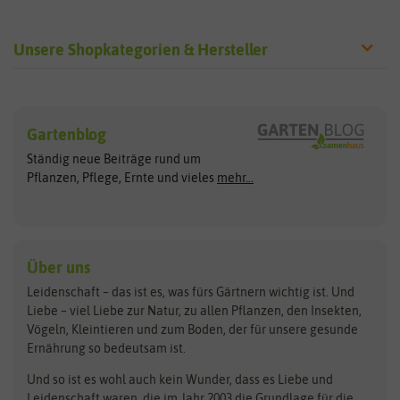
Unsere Shopkategorien & Hersteller
Sämereien
Hersteller
Blumensamen
Gartenblog
Exotische Samen
Arche Noah
Clever Pots
Ständig neue Beiträge rund um
Gemüsesamen
ASB Greenworld
COMPO
Pflanzen, Pflege, Ernte und vieles
mehr...
Gründünger
Keimsprossen
Austrosaat
Culinaris
Kiloware
baza
De Bolster Bio-Samen
Kleintiersaaten
Kräutersamen
Benary
Dobar
Über uns
Loretta-Rasen
Bingenheimer Saatgut
Dürr-Samen
Leidenschaft – das ist es, was fürs Gärtnern wichtig ist. Und
Obstsamen
Liebe – viel Liebe zur Natur, zu allen Pflanzen, den Insekten,
Pilzbrut
BioBalu
elho
Vögeln, Kleintieren und zum Boden, der für unsere gesunde
Rasensamen
Ernährung so bedeutsam ist.
Bionana
Eschenfelder
Steckzwiebeln
Zimmer & Kübelpflanzen
Und so ist es wohl auch kein Wunder, dass es Liebe und
BIOWOL
Feldsaaten Freudenberger
Kataloge
Leidenschaft waren, die im Jahr 2003 die Grundlage für die