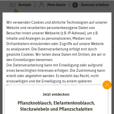
Kontakt
Mein Konto
Kontrast erhöhen
0
0
Wir verwenden Cookies und ähnliche Technologien auf unserer
Website und verarbeiten personenbezogene Daten von
Besucher:innen unserer Webseite (z.B. IP-Adresse), um z.B.
Inhalte und Anzeigen zu personalisieren, Medien von
Drittanbietern einzubinden oder Zugriffe auf unsere Website
zu analysieren. Die Datenverarbeitung erfolgt erst durch
gesetzte Cookies. Wir teilen diese Daten mit Dritten, die wir in
den Einstellungen benennen.
Die Datenverarbeitung kann mit Einwilligung oder aufgrund
eines berechtigten Interesses erfolgen. Die Zustimmung kann
erteilt oder abgelehnt werden. Es besteht das Recht, nicht
einzuwilligen und die Einwilligung zu einem späteren
Zeitpunkt zu ändern oder zu widerrufen. Weitere
Informationen zur Verwendung personenbezogener Daten und
Jetzt entdecken:
den Diensten erklären wir in unserer
Daten­schutz­erklärung
.
Pflanzknoblauch, Elefantenknoblauch,
Steckzwiebeln und Pflanzschalotten
Essenziell
Statistik