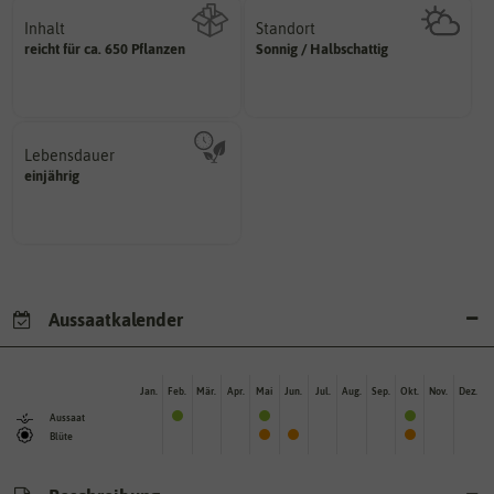
Inhalt
Standort
sonnig, vollsonnig)
reicht für ca. 650 Pflanzen
Sonnig / Halbschattig
Wie viel ist enthalten
Pflanze? (schattig, halbschattig,
Wie viel Licht benötigt die
Lebensdauer
mehrjährig.
einjährig
einjährig, zweijährig oder
Pflanzen werden kategorisiert in:
Aussaatkalender
Jan.
Feb.
Mär.
Apr.
Mai
Jun.
Jul.
Aug.
Sep.
Okt.
Nov.
Dez.
Aussaat
Blüte