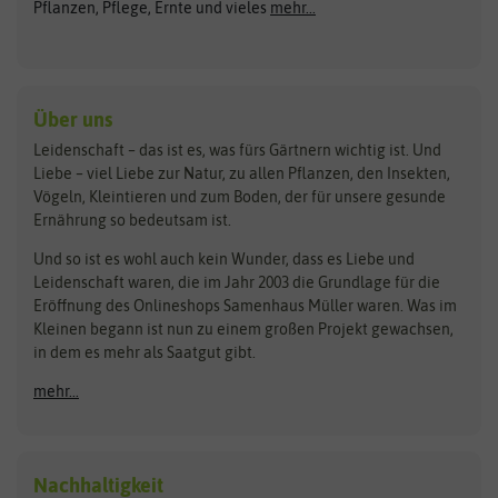
ASB Greenworld
COMPO
Pflanzen, Pflege, Ernte und vieles
mehr...
Gründünger
Keimsprossen
Austrosaat
Culinaris
Kiloware
baza
De Bolster Bio-Samen
Kleintiersaaten
Kräutersamen
Benary
Dobar
Über uns
Loretta-Rasen
Bingenheimer Saatgut
Dürr-Samen
Leidenschaft – das ist es, was fürs Gärtnern wichtig ist. Und
Obstsamen
Liebe – viel Liebe zur Natur, zu allen Pflanzen, den Insekten,
Pilzbrut
BioBalu
elho
Vögeln, Kleintieren und zum Boden, der für unsere gesunde
Rasensamen
Ernährung so bedeutsam ist.
Bionana
Eschenfelder
Steckzwiebeln
Zimmer & Kübelpflanzen
Und so ist es wohl auch kein Wunder, dass es Liebe und
BIOWOL
Feldsaaten Freudenberger
Kataloge
Leidenschaft waren, die im Jahr 2003 die Grundlage für die
Blumicorn
Fertil
Schnäppchen
Eröffnung des Onlineshops Samenhaus Müller waren. Was im
Kleinen begann ist nun zu einem großen Projekt gewachsen,
Bûten Birds
Flora Elite
Anzucht & Gartenzubehör
in dem es mehr als Saatgut gibt.
Bûten Home
Flora Elite Blumenzwiebeln
mehr...
Anzuchtschalen
Buzzy Seeds
Flora Fantastica
Anzuchttöpfe
Buzzy Gifts
Florex
Folien, Vliese und Netze
Growblocks, Erde & Dünger
Carl Pabst
Nachhaltigkeit
Heizmatte & Heizkabel