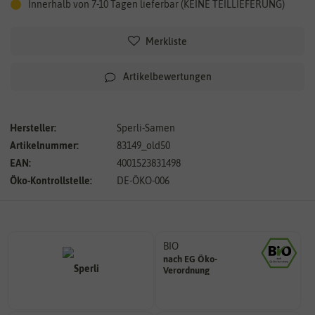
Innerhalb von 7-10 Tagen lieferbar (KEINE TEILLIEFERUNG)
Merkliste
Artikelbewertungen
Hersteller:
Sperli-Samen
Artikelnummer:
83149_old50
EAN:
4001523831498
Öko-Kontrollstelle:
DE-ÖKO-006
BIO
nach EG Öko-
Landwirtschaft arbeiten.
Verordnung
den Richtlinien der biologischen
Saatgut aus Betrieben, die nach