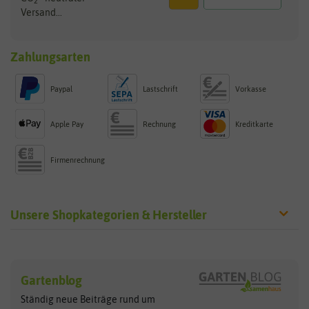
2
Versand...
Zahlungsarten
Paypal
Lastschrift
Vorkasse
Apple Pay
Rechnung
Kreditkarte
Firmenrechnung
Unsere Shopkategorien & Hersteller
Sämereien
Hersteller
Blumensamen
Gartenblog
Exotische Samen
Arche Noah
Clever Pots
Ständig neue Beiträge rund um
Gemüsesamen