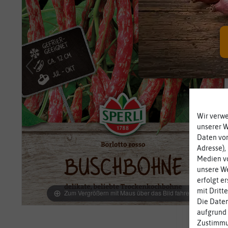
Wir verw
unserer 
Daten von
Adresse),
Medien vo
unsere We
erfolgt e
mit Dritt
Zum Vergrößern mit Maus über das Bild fahren
Die Daten
aufgrund 
Zustimmun