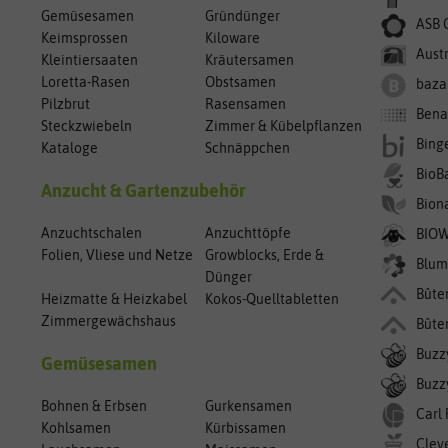
Gemüsesamen
Gründünger
ASB 
Keimsprossen
Kiloware
Aust
Kleintiersaaten
Kräutersamen
Loretta-Rasen
Obstsamen
baza
Pilzbrut
Rasensamen
Bena
Steckzwiebeln
Zimmer & Kübelpflanzen
Bing
Kataloge
Schnäppchen
BioB
Anzucht & Gartenzubehör
Bion
Anzuchtschalen
Anzuchttöpfe
BIO
Folien, Vliese und Netze
Growblocks, Erde &
Blum
Dünger
Bûte
Heizmatte & Heizkabel
Kokos-Quelltabletten
Zimmergewächshaus
Bûte
Buzz
Gemüsesamen
Buzzy
Bohnen & Erbsen
Gurkensamen
Carl
Kohlsamen
Kürbissamen
Clev