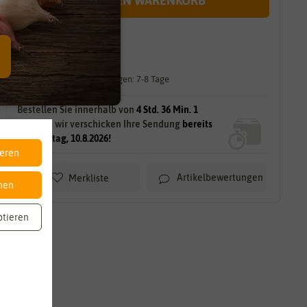
IN DEN WARENKORB
sofort lieferbar
gilt für
11
Stück
am Lager.
Lieferzeit für größere Mengen: 7-8 Tage
Bestellen Sie innerhalb von
4 Std. 36 Min. 0
Sek.
und wir verschicken Ihre Sendung
bereits
am Montag, 10.8.2026!
ieren
Artikelbewertungen
Merkliste
nen
ptieren