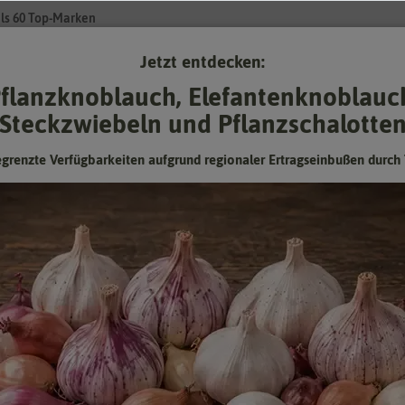
ls 60 Top-Marken
Jetzt entdecken:
Su
flanzknoblauch, Elefantenknoblauc
Steckzwiebeln und Pflanzschalotte
Gartenzubehör
Gründünger & -düngung
Pflanzgut
Keimspros
egrenzte Verfügbarkeiten aufgrund regionaler Ertragseinbußen durch 
Buschbohne Borlotto rosso
Rotgesprenkelte Trockenkochbohne, spätreifend
Hersteller:
Sperli-Samen
Artikelnummer:
80014_old15
EAN:
4001523800142