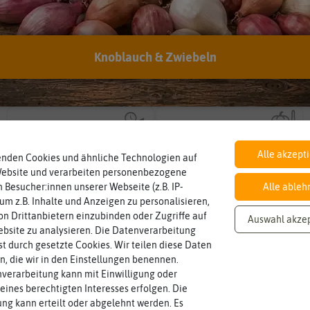
Knoblauch & Zwiebeln
Inhalt
Standort
sonnig, vollsonnig)
Wie viel ist enthalten
Pflanze? (schattig, halbschattig,
ausreichend für ca. 50 Pflanzen
sonnig
Wie viel Licht benötigt die
Lebensdauer
Fruchtfarbe
mehrjährig.
sie nach dem Reifungsprozess hat.
einjährig, zweijährig oder
einjährig
mehrfarbig, rot, weiß
Die Farbe der reifen Frucht, die
Pflanzen werden kategorisiert in:
Alle akzept
enden Cookies und ähnliche Technologien auf
Website und verarbeiten personenbezogene
 Besucher:innen unserer Webseite (z.B. IP-
Alle ableh
 um z.B. Inhalte und Anzeigen zu personalisieren,
n Drittanbietern einzubinden oder Zugriffe auf
Auswahl akze
bsite zu analysieren. Die Datenverarbeitung
rst durch gesetzte Cookies. Wir teilen diese Daten
en, die wir in den Einstellungen benennen.
verarbeitung kann mit Einwilligung oder
eines berechtigten Interesses erfolgen. Die
g kann erteilt oder abgelehnt werden. Es