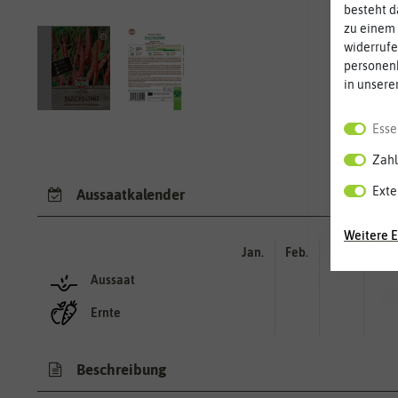
besteht d
zu einem 
widerrufe
personen
in unsere
Esse
Zahl
Exte
Aussaatkalender
Weitere E
Jan.
Feb.
Mär.
Apr.
Aussaat
Ernte
Beschreibung