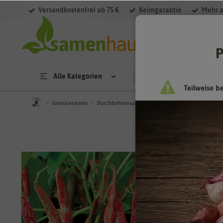
Versandkostenfrei ab 75 €
Keimgarantie
Mehr a
P
Alle Kategorien
Saatgut
Anzucht & 
Teilweise b
Gemüsesamen
Buschbohnensamen
Buschbohne Borlotto rosso