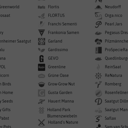
Greenworld
Flortis
Neudorff
rosaat
FLORTUS
Orga.nico
Franchi Sementi
Pearl Jars
ry
Frankonia Samen
Pegasus Dre
enheimer Saatgut
Garland
Pilzmännch
alu
Gardissimo
ProSpecieRa
ana
GEVO
Quedlinburg
WOL
Greenline
ReinSaat
icorn
Grüne Oase
ReNatura
n Birds
Grow-Grow Nut
Romberg
n Home
Gusta Garden
Rosenfellne
y Seeds
Hauert Manna
Saatgut Dil
 Gifts
Holland Park
Saatgut Man
Blumenzwiebeln
 Pabst
Saflax
Holland's Nature
er Pots
Sam van Sch