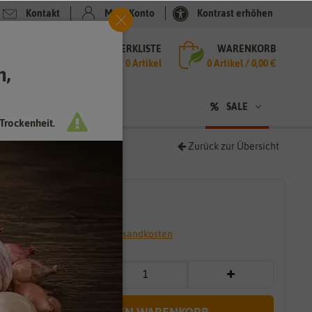
Kontakt
Mein Konto
Kontrast erhöhen
MERKLISTE
WARENKORB
che
0 Artikel
0
Artikel /
0,00 €
h,
n
sen
❤ für Tiere
SALE
Trockenheit.
Zurück zur Übersicht
3,59 €
*
* inkl. 7% MwSt. zzgl.
Versandkosten