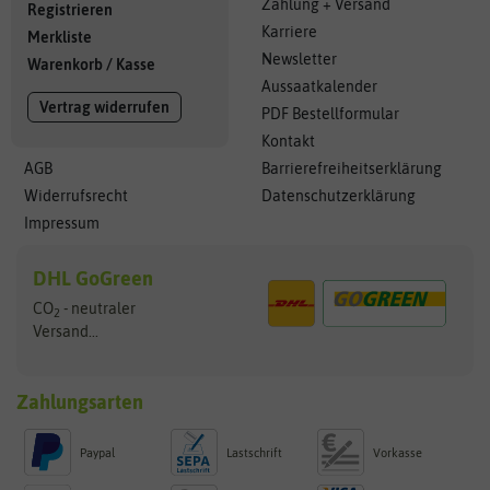
Zahlung + Versand
Registrieren
Karriere
Merkliste
Newsletter
Warenkorb
/
Kasse
Aussaatkalender
Vertrag widerrufen
PDF Bestellformular
Kontakt
AGB
Barrierefreiheitserklärung
Widerrufsrecht
Datenschutzerklärung
Impressum
DHL GoGreen
CO
- neutraler
2
Versand...
Zahlungsarten
Paypal
Lastschrift
Vorkasse