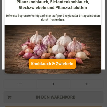
Pflanzknoblauch, Elefantenknoblauch,
Zahlungsdienstleister
Marketing
Steckzwiebeln und Pflanzschalotten
Externe Medien
Funktional
Teilweise begrenzte Verfügbarkeiten aufgrund regionaler Ertragseinbußen
durch Trockenheit.
Weitere Einstellungen
Vergrößern durch berühren
Alle akzeptieren
Blattkoriander
Alle ablehnen
2,29 €
*
Auswahl akzeptieren
Knoblauch & Zwiebeln
* inkl. 7% MwSt. zzgl.
Versandkosten
IN DEN WARENKORB