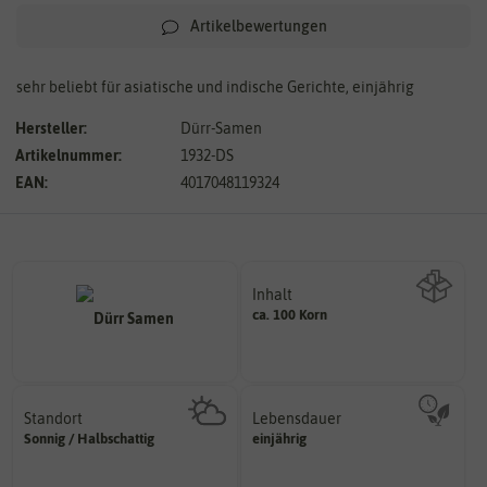
Artikelbewertungen
sehr beliebt für asiatische und indische Gerichte, einjährig
Hersteller:
Dürr-Samen
Artikelnummer:
1932-DS
EAN:
4017048119324
Inhalt
ca. 100 Korn
Wie viel ist enthalten
Standort
Lebensdauer
sonnig, vollsonnig)
mehrjährig.
Sonnig / Halbschattig
einjährig
Pflanze? (schattig, halbschattig,
einjährig, zweijährig oder
Wie viel Licht benötigt die
Pflanzen werden kategorisiert in: