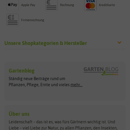
Apple Pay
Rechnung
Kreditkarte
Firmenrechnung
Unsere Shopkategorien & Hersteller
Sämereien
Hersteller
Blumensamen
Gartenblog
Exotische Samen
Arche Noah
Clever Pots
Ständig neue Beiträge rund um
Gemüsesamen
ASB Greenworld
COMPO
Pflanzen, Pflege, Ernte und vieles
mehr...
Gründünger
Keimsprossen
Austrosaat
Culinaris
Kiloware
baza
De Bolster Bio-Samen
Kleintiersaaten
Kräutersamen
Benary
Dobar
Über uns
Loretta-Rasen
Bingenheimer Saatgut
Dürr-Samen
Leidenschaft – das ist es, was fürs Gärtnern wichtig ist. Und
Obstsamen
Liebe – viel Liebe zur Natur, zu allen Pflanzen, den Insekten,