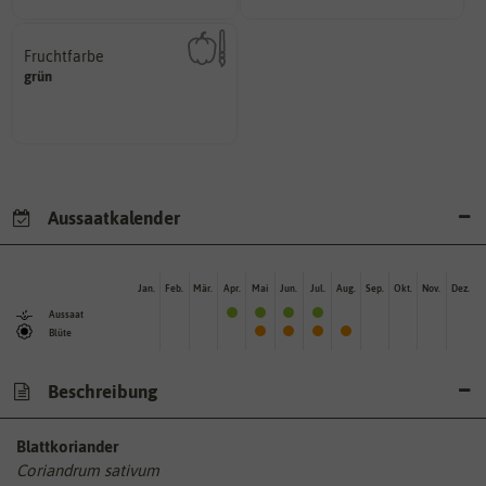
Fruchtfarbe
hat.
grün
sie nach dem Reifungsprozess
Die Farbe der reifen Frucht, die
Aussaatkalender
Jan.
Feb.
Mär.
Apr.
Mai
Jun.
Jul.
Aug.
Sep.
Okt.
Nov.
Dez.
Aussaat
Blüte
Beschreibung
Blattkoriander
Coriandrum sativum