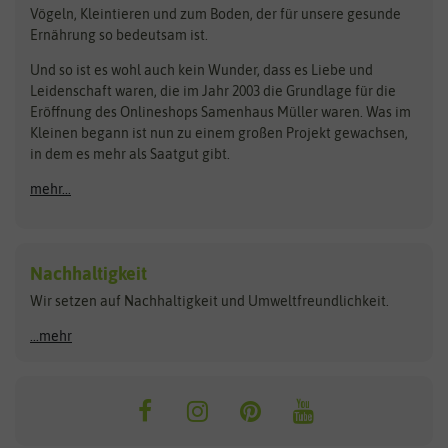
Pilzbrut
BioBalu
elho
Vögeln, Kleintieren und zum Boden, der für unsere gesunde
Rasensamen
Ernährung so bedeutsam ist.
Bionana
Eschenfelder
Steckzwiebeln
Zimmer & Kübelpflanzen
Und so ist es wohl auch kein Wunder, dass es Liebe und
BIOWOL
Feldsaaten Freudenberger
Kataloge
Leidenschaft waren, die im Jahr 2003 die Grundlage für die
Blumicorn
Fertil
Schnäppchen
Eröffnung des Onlineshops Samenhaus Müller waren. Was im
Kleinen begann ist nun zu einem großen Projekt gewachsen,
Bûten Birds
Flora Elite
Anzucht & Gartenzubehör
in dem es mehr als Saatgut gibt.
Bûten Home
Flora Elite Blumenzwiebeln
mehr...
Anzuchtschalen
Buzzy Seeds
Flora Fantastica
Anzuchttöpfe
Buzzy Gifts
Florex
Folien, Vliese und Netze
Growblocks, Erde & Dünger
Carl Pabst
Nachhaltigkeit
Heizmatte & Heizkabel
Wir setzen auf Nachhaltigkeit und Umweltfreundlichkeit.
Florissa
Hortitops
Kokos-Quelltabletten
Zimmergewächshaus
Flortis
Jansen Zaden
...mehr
FLORTUS
Jiffy
Gemüsesamen
Franchi Sementi
JUB Holland
Bohnen & Erbsen
Frankonia Samen
Kent & Stowe
Gurkensamen