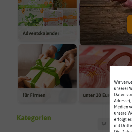
Adventskalender
für Blumengärtner
Wir verw
unserer 
für Firmen
unter 10 Euro
Daten von
Adresse),
Medien vo
unsere We
Kategorien
erfolgt e
Hersteller
mit Dritt
Die Daten