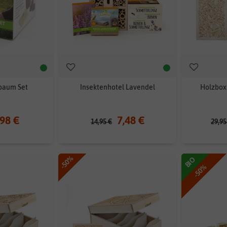
baum Set
Insektenhotel Lavendel
Holzbox 
,98 €
7,48 €
14,95 €
29,95
-50%
BIO
-50%