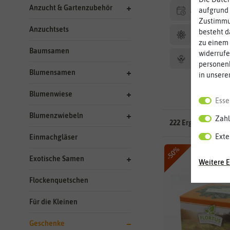
Anzucht & Gartenzubehör
Aussaat Ha
aufgrund 
Zustimmun
Anzuchtsets
besteht d
Blütezeit
zu einem 
Baumsamen
widerrufe
Ernte
personen
Blumensamen
in unsere
Blumenwiese
Esse
Blumenzwiebeln
Zahl
222 Ergebnisse
gef
Exte
Einmachgläser
-50%
Exotische Samen
Weitere E
Flockenquetschen
Für die Kleinen
Geschenke