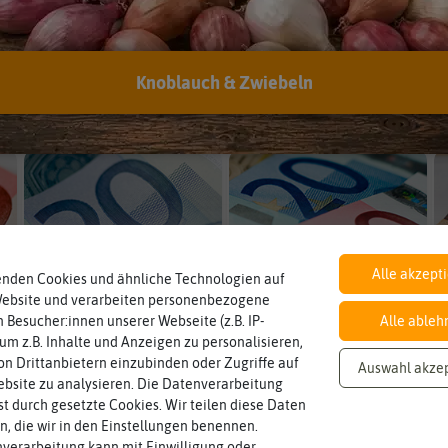
Knoblauch & Zwiebeln
für Gemüsegärtner
für Kinder
Alle akzept
enden Cookies und ähnliche Technologien auf
Website und verarbeiten personenbezogene
unter 20 Euro
unter 30 Euro
 Besucher:innen unserer Webseite (z.B. IP-
Alle ableh
 um z.B. Inhalte und Anzeigen zu personalisieren,
n Drittanbietern einzubinden oder Zugriffe auf
Auswahl akze
bsite zu analysieren. Die Datenverarbeitung
rst durch gesetzte Cookies. Wir teilen diese Daten
Preis
Lieferb
en, die wir in den Einstellungen benennen.
verarbeitung kann mit Einwilligung oder