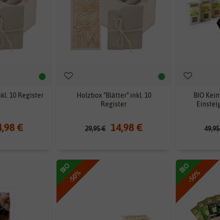
nkl. 10 Register
Holzbox "Blätter" inkl. 10
BIO Keim
Register
Einsteig
4,98 €
14,98 €
29,95 €
49,95
BIO
BIO
-50%
-50%