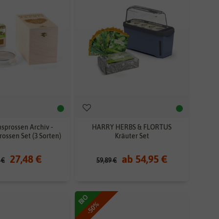
sprossen Archiv -
HARRY HERBS & FLORTUS
rossen Set (3 Sorten)
Kräuter Set
27,48 €
ab 54,95 €
 €
59,89 €
BIO
-50%