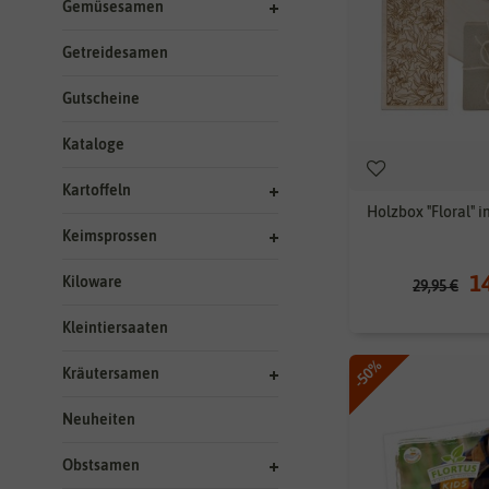
Gemüsesamen
Getreidesamen
Gutscheine
Kataloge
Kartoffeln
Holzbox "Floral" i
Keimsprossen
1
Kiloware
29,95 €
Kleintiersaaten
-50%
Kräutersamen
Neuheiten
Obstsamen