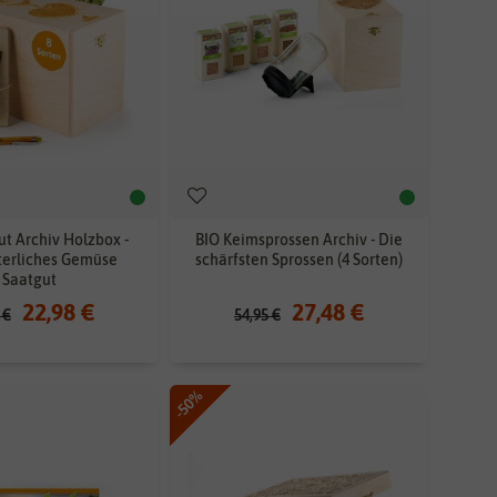
ut Archiv Holzbox -
BIO Keimsprossen Archiv - Die
terliches Gemüse
schärfsten Sprossen (4 Sorten)
Saatgut
22,98 €
27,48 €
 €
54,95 €
-50%