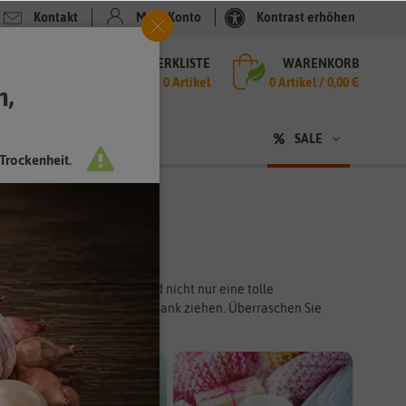
Kontakt
Mein Konto
Kontrast erhöhen
MERKLISTE
WARENKORB
che
0 Artikel
0
Artikel /
0,00 €
h,
n
sen
❤ für Tiere
SALE
Trockenheit.
 rund um das Gärtnern sind nicht nur eine tolle
s lässt sich auf der Fensterbank ziehen. Überraschen Sie