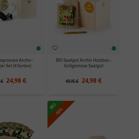
sprossen Archiv -
BIO Saatgut Archiv Holzbox -
er Set (4 Sorten)
Grillgemüse Saatgut
24,98 €
24,98 €
 €
49,95 €
BIO
-50%