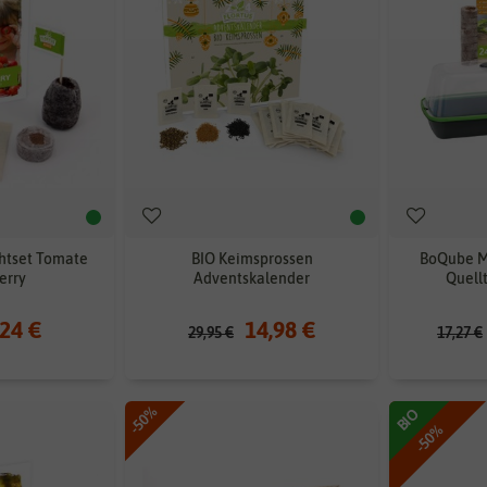
htset Tomate
BIO Keimsprossen
BoQube M
erry
Adventskalender
Quellt
,24 €
14,98 €
29,95 €
17,27 €
-50%
BIO
-50%