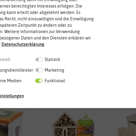
us
Aussaat
Stando
eines berechtigten Interesses erfolgen. Die
g kann erteilt oder abgelehnt werden. Es
as Recht, nicht einzuwilligen und die Einwilligung
Blütenfarbe
Pflanzg
späteren Zeitpunkt zu ändern oder zu
n. Weitere Informationen zur Verwendung
Pflanzzeit
Aussaat
bezogener Daten und den Diensten erklären wir
r
Daten­schutz­erklärung
.
nziell
Statistik
ungsdienstleister
Marketing
unden in Geschenke
rne Medien
Funktional
-50%
-50%
instellungen