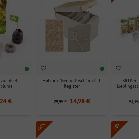
nzuchtset
Holzbox "Geometrisch" inkl. 10
BIO Keim
nblume
Register
Lieblingssp
,24 €
14,98 €
29,95 €
54,95
-50%
-50%