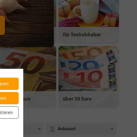
Munakuppi
für Teeliebhaber
ieren
unter 50 Euro
über 50 Euro
nen
ptieren
arkeit
Anbauort