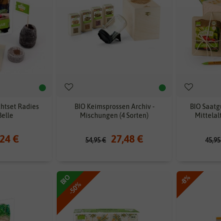
htset Radies
BIO Keimsprossen Archiv -
BIO Saatg
Belle
Mischungen (4 Sorten)
Mittelal
,24 €
27,48 €
54,95 €
45,95
BIO
-8%
-50%