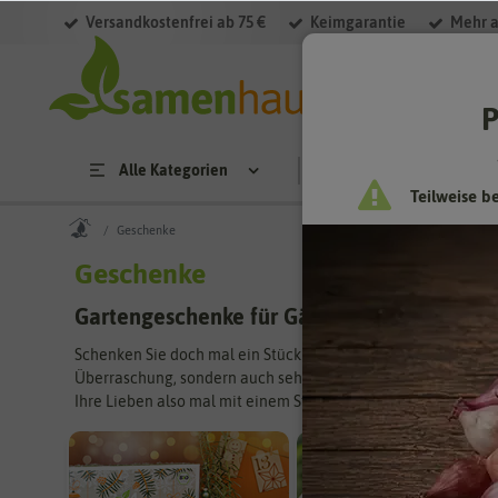
Versandkostenfrei ab 75 €
Keimgarantie
Mehr a
Filter
P
Alle Kategorien
Saatgut
Anzucht & 
Teilweise b
Geschenke
Geschenke
Gartengeschenke für Gärtner und Gärtneri
Schenken Sie doch mal ein Stück Natur. Das muss nicht immer
Überraschung, sondern auch sehr praktisch. Für unsere Gesch
Ihre Lieben also mal mit einem Stück Garten.