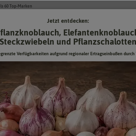
ls 60 Top-Marken
Jetzt entdecken:
Su
flanzknoblauch, Elefantenknoblauc
Steckzwiebeln und Pflanzschalotte
Gartenzubehör
Gründünger & -düngung
Pflanzgut
Keimspros
egrenzte Verfügbarkeiten aufgrund regionaler Ertragseinbußen durch 
nnen: Kreative Ideen für grüne Daumen
 der Blumenstrauß oder das Gesteck sein. Bücher, Samen und vieles mehr
enkideen braucht der Beschenkte nicht einmal einen Garten, denn viele