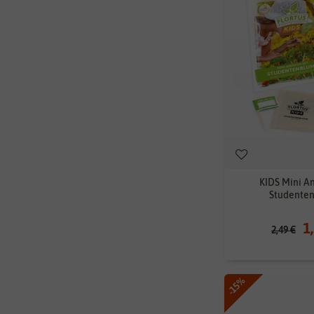
KIDS Mini A
Studente
1
2,49 €
-15%