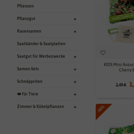
Pflanzen
Pflanzgut
Rasensamen
Saatbänder & Saatplatten
Saatgut für Werbezwecke
KIDS Mini Anzuc
Samen-Sets
Cherry 
Schnäppchen
1
2,49 €
❤️ für Tiere
Zimmer & Kübelpflanzen
-50%