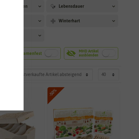
rtbedingungen
Lebensdauer
ut
Winterhart
hilfen
-50%