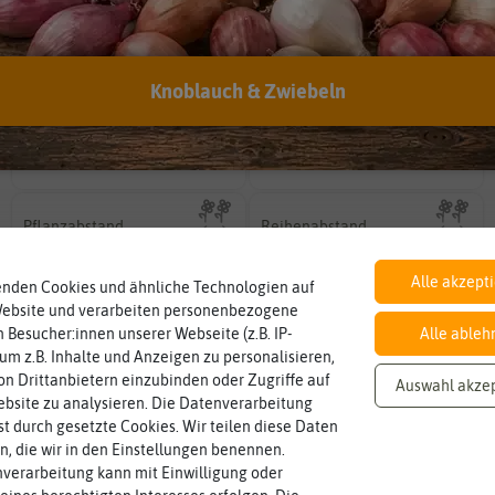
EAN:
4000159026315
Knoblauch & Zwiebeln
Inhalt
Standort
sonnig, vollsonnig)
Wie viel ist enthalten
Pflanze? (schattig, halbschattig,
ausreichend für ca. 25 Pflanzen
sonnig
Wie viel Licht benötigt die
Pflanzabstand
Reihenabstand
haben?
Pflanzen voneinander haben?
Reihen der Pflanzen voneinander
25 cm
30 cm
Welchen Abstand sollten die
Welchen Abstand sollten die
Alle akzept
enden Cookies und ähnliche Technologien auf
Website und verarbeiten personenbezogene
 Besucher:innen unserer Webseite (z.B. IP-
Alle ableh
Keimtemperatur
Keimzeit
am idealsten?
Keimblattpaar zeigt?
 um z.B. Inhalte und Anzeigen zu personalisieren,
für die Keimung des Samenkorns
Idealbedingungen das erste
18-25 °C
14-21 Tage
Welcher Temperatur­bereich ist
Wie lange dauert es, bis sich unter
n Drittanbietern einzubinden oder Zugriffe auf
Auswahl akze
bsite zu analysieren. Die Datenverarbeitung
rst durch gesetzte Cookies. Wir teilen diese Daten
Blütenfarbe
en, die wir in den Einstellungen benennen.
auch mehrfarbig sein.
weiß
verarbeitung kann mit Einwilligung oder
Wie ist die Blüte eingefärbt? Kann