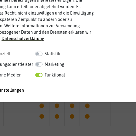
eines berechtigten Interesses erfolgen. Die
g kann erteilt oder abgelehnt werden. Es
as Recht, nicht einzuwilligen und die Einwilligung
späteren Zeitpunkt zu ändern oder zu
n. Weitere Informationen zur Verwendung
bezogener Daten und den Diensten erklären wir
r
Daten­schutz­erklärung
.
nziell
Statistik
ungsdienstleister
Marketing
rne Medien
Funktional
Mai
Jun.
Jul.
Aug.
Sep.
Okt.
Nov.
Dez.
instellungen