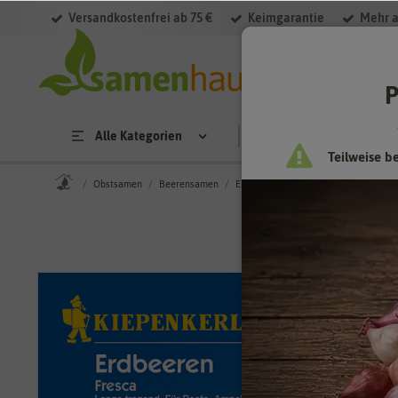
Versandkostenfrei ab 75 €
Keimgarantie
Mehr a
P
Alle Kategorien
Saatgut
Anzucht & 
Teilweise b
Obstsamen
Beerensamen
Erdbeersamen
Erdbeere Fresca