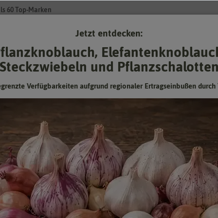
ls 60 Top-Marken
Jetzt entdecken:
Su
flanzknoblauch, Elefantenknoblauc
Steckzwiebeln und Pflanzschalotte
Gartenzubehör
Pflanzgut
Keimsprossen
❤ für Tiere
egrenzte Verfügbarkeiten aufgrund regionaler Ertragseinbußen durch 
Erdbeere Fresca
Lange tragend. Für Beste, Ampeln, Balkon, Große aromatische
Früchte.
Hersteller:
Kiepenkerl
Artikelnummer:
2631