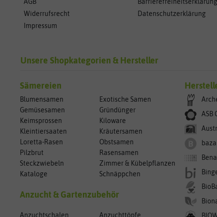
AGB
Barrierefreiheitserklärun
Widerrufsrecht
Datenschutzerklärung
Impressum
Unsere Shopkategorien & Hersteller
Sämereien
Herstell
Blumensamen
Exotische Samen
Arch
Gemüsesamen
Gründünger
ASB 
Keimsprossen
Kiloware
Aust
Kleintiersaaten
Kräutersamen
Loretta-Rasen
Obstsamen
baza
Pilzbrut
Rasensamen
Bena
Steckzwiebeln
Zimmer & Kübelpflanzen
Bing
Kataloge
Schnäppchen
BioB
Anzucht & Gartenzubehör
Bion
Anzuchtschalen
Anzuchttöpfe
BIO