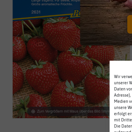
Wir verw
unserer 
Daten von
Adresse),
Medien vo
unsere We
Zum Vergrößern mit Maus über das Bild fahren
erfolgt e
mit Dritt
Die Daten