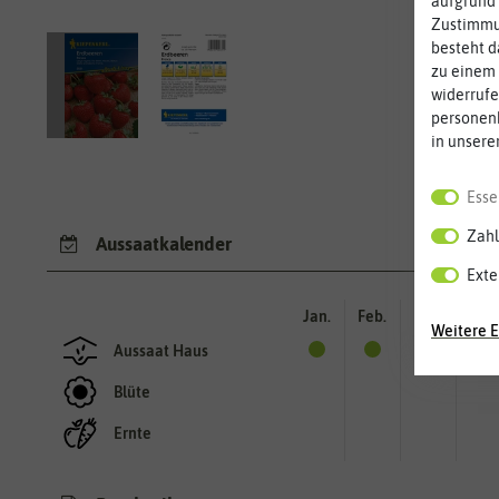
aufgrund 
Zustimmun
besteht d
zu einem 
widerrufe
personen
in unsere
Esse
Zahl
Aussaatkalender
Exte
Jan.
Feb.
Mär.
Apr.
Weitere E
Aussaat Haus
Blüte
Ernte