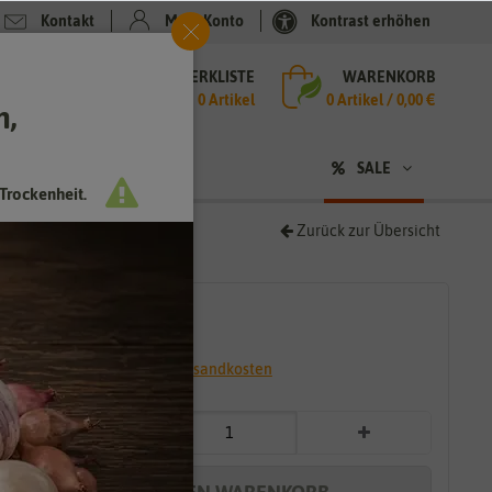
Kontakt
Mein Konto
Kontrast erhöhen
MERKLISTE
WARENKORB
che
0 Artikel
0
Artikel /
0,00 €
h,
n
SALE
Trockenheit.
Zurück zur Übersicht
4,49 €
*
* inkl. 7% MwSt. zzgl.
Versandkosten