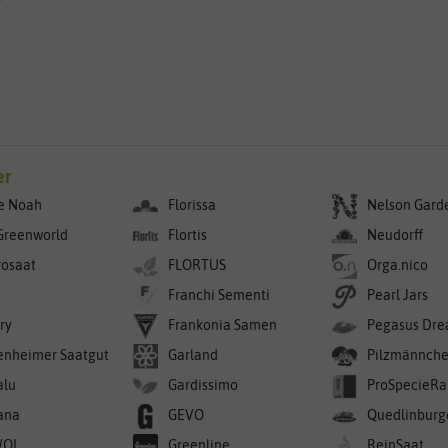
g
er
e Noah
Florissa
Nelson Gard
Greenworld
Flortis
Neudorff
rosaat
FLORTUS
Orga.nico
Franchi Sementi
Pearl Jars
ry
Frankonia Samen
Pegasus Dre
enheimer Saatgut
Garland
Pilzmännch
alu
Gardissimo
ProSpecieRa
ana
GEVO
Quedlinburg
WOL
Greenline
ReinSaat