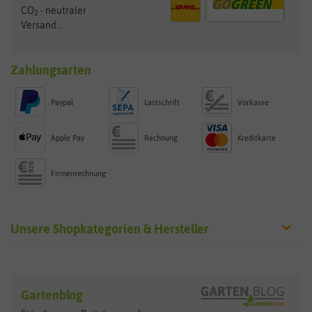
CO
- neutraler
2
Versand...
Zahlungsarten
Paypal
Lastschrift
Vorkasse
Apple Pay
Rechnung
Kreditkarte
Firmenrechnung
Unsere Shopkategorien & Hersteller
Sämereien
Hersteller
Blumensamen
Gartenblog
Exotische Samen
Arche Noah
Clever Pots