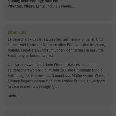
Ständig neue Beiträge rund um
Gemüsesamen
ASB Greenworld
COMPO
Pflanzen, Pflege, Ernte und vieles
mehr...
Gründünger
Keimsprossen
Austrosaat
Culinaris
Kiloware
baza
De Bolster Bio-Samen
Kleintiersaaten
Kräutersamen
Benary
Dobar
Über uns
Loretta-Rasen
Bingenheimer Saatgut
Dürr-Samen
Leidenschaft – das ist es, was fürs Gärtnern wichtig ist. Und
Obstsamen
Liebe – viel Liebe zur Natur, zu allen Pflanzen, den Insekten,
Pilzbrut
BioBalu
elho
Vögeln, Kleintieren und zum Boden, der für unsere gesunde
Rasensamen
Ernährung so bedeutsam ist.
Bionana
Eschenfelder
Steckzwiebeln
Zimmer & Kübelpflanzen
Und so ist es wohl auch kein Wunder, dass es Liebe und
BIOWOL
Feldsaaten Freudenberger
Kataloge
Leidenschaft waren, die im Jahr 2003 die Grundlage für die
Blumicorn
Fertil
Schnäppchen
Eröffnung des Onlineshops Samenhaus Müller waren. Was im
Kleinen begann ist nun zu einem großen Projekt gewachsen,
Bûten Birds
Flora Elite
Anzucht & Gartenzubehör
in dem es mehr als Saatgut gibt.
Bûten Home
Flora Elite Blumenzwiebeln
mehr...
Anzuchtschalen
Buzzy Seeds
Flora Fantastica
Anzuchttöpfe
Buzzy Gifts
Florex
Folien, Vliese und Netze
Growblocks, Erde & Dünger