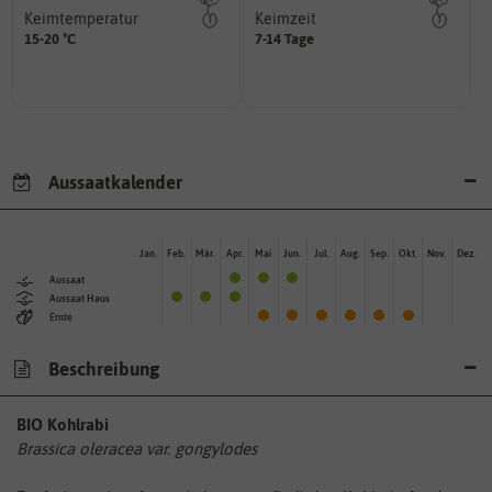
Keimtemperatur
Keimzeit
am idealsten?
erste Keimblattpaar zeigt?
15-20 °C
7-14 Tage
für die Keimung des Samenkorns
unter Idealbedingungen das
Welcher Temperatur­bereich ist
Wie lange dauert es, bis sich
Aussaatkalender
Jan.
Feb.
Mär.
Apr.
Mai
Jun.
Jul.
Aug.
Sep.
Okt.
Nov.
Dez.
Aussaat
Aussaat Haus
Ernte
Beschreibung
BIO Kohlrabi
Brassica oleracea var. gongylodes