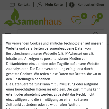
Kontakt
Mein Konto
Kontrast erhöhen
Filter
0
0
Wir verwenden Cookies und ähnliche Technologien auf unserer
Website und verarbeiten personenbezogene Daten von
Kräutersamen
Besucher:innen unserer Webseite (z.B. IP-Adresse), um z.B.
Inhalte und Anzeigen zu personalisieren, Medien von
Kräuter, Wildkräuter, Heilkräuter – Pflanzen für die
Drittanbietern einzubinden oder Zugriffe auf unsere Website
Sinne
zu analysieren. Die Datenverarbeitung erfolgt erst durch
Kräuter, Wildkräuter und Heilkräuter gehören heute einfach in
gesetzte Cookies. Wir teilen diese Daten mit Dritten, die wir in
jeden Garten. Frische Kräuter sind eine wertvolle Ergänzung für
den Einstellungen benennen.
die Küche und so manches Kräuterlein hilft auch gegen das eine
... mehr lesen
Die Datenverarbeitung kann mit Einwilligung oder aufgrund
oder andere Zipperlein. Die Vielfalt, die sich heute an Kräutern
eines berechtigten Interesses erfolgen. Die Zustimmung kann
bietet, ist unglaublich. Schon lange werden nicht nur Petersilie,
erteilt oder abgelehnt werden. Es besteht das Recht, nicht
Schnittlauch und Kresse angebaut, sondern auch Salbei,
einzuwilligen und die Einwilligung zu einem späteren
Pfefferminze, Rosmarin, Oregano, Lavendel und viele andere
Zeitpunkt zu ändern oder zu widerrufen. Weitere