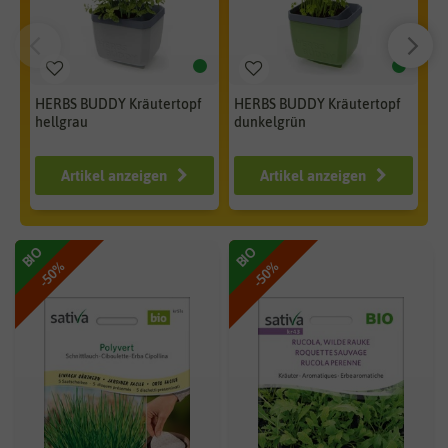
HERBS BUDDY Kräutertopf
HERBS BUDDY Kräutertopf
HE
hellgrau
dunkelgrün
bl
ab 12,99 €
ab 12,99 €
a
Artikel anzeigen
Artikel anzeigen
BIO
BIO
-50%
-50%