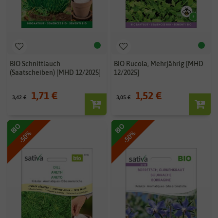
BIO Schnittlauch
BIO Rucola, Mehrjährig [MHD
(Saatscheiben) [MHD 12/2025]
12/2025]
1,71 €
1,52 €
3,42 €
3,05 €
BIO
BIO
-50%
-50%