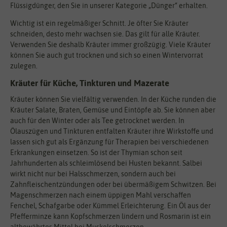
Flüssigdünger, den Sie in unserer Kategorie „Dünger“ erhalten.
Wichtig ist ein regelmäßiger Schnitt. Je öfter Sie Kräuter
schneiden, desto mehr wachsen sie. Das gilt für alle Kräuter.
Verwenden Sie deshalb Kräuter immer großzügig. Viele Kräuter
können Sie auch gut trocknen und sich so einen Wintervorrat
zulegen.
Kräuter für Küche, Tinkturen und Mazerate
Kräuter können Sie vielfältig verwenden. In der Küche runden die
Kräuter Salate, Braten, Gemüse und Eintöpfe ab. Sie können aber
auch für den Winter oder als Tee getrocknet werden. In
Ölauszügen und Tinkturen entfalten Kräuter ihre Wirkstoffe und
lassen sich gut als Ergänzung für Therapien bei verschiedenen
Erkrankungen einsetzen. So ist der Thymian schon seit
Jahrhunderten als schleimlösend bei Husten bekannt. Salbei
wirkt nicht nur bei Halsschmerzen, sondern auch bei
Zahnfleischentzündungen oder bei übermäßigem Schwitzen. Bei
Magenschmerzen nach einem üppigen Mahl verschaffen
Fenchel, Schafgarbe oder Kümmel Erleichterung. Ein Öl aus der
Pfefferminze kann Kopfschmerzen lindern und Rosmarin ist ein
altbewährtes Mittel bei Muskelschmerzen.