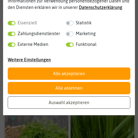
Kräuter.
Informationen zur Verwendung personenbezogener Daten und
den Diensten erklären wir in unserer
Daten­schutz­erklärung
.
Essenziell
Statistik
Zahlungsdienstleister
Marketing
Heilpflanzen
Petersilie
Externe Medien
Funktional
Weitere Einstellungen
Alle akzeptieren
Alle ablehnen
Basilikum
Kresse
Auswahl akzeptieren