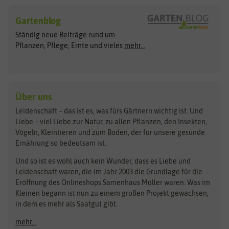
Hersteller
Blumensamen
Gartenblog
Exotische Samen
Arche Noah
Clever Pots
Ständig neue Beiträge rund um
Gemüsesamen
ASB Greenworld
COMPO
Pflanzen, Pflege, Ernte und vieles
mehr...
Gründünger
Keimsprossen
Austrosaat
Culinaris
Kiloware
baza
De Bolster Bio-Samen
Kleintiersaaten
Kräutersamen
Benary
Dobar
Über uns
Loretta-Rasen
Bingenheimer Saatgut
Dürr-Samen
Leidenschaft – das ist es, was fürs Gärtnern wichtig ist. Und
Obstsamen
Liebe – viel Liebe zur Natur, zu allen Pflanzen, den Insekten,
Pilzbrut
BioBalu
elho
Vögeln, Kleintieren und zum Boden, der für unsere gesunde
Rasensamen
Ernährung so bedeutsam ist.
Bionana
Eschenfelder
Steckzwiebeln
Zimmer & Kübelpflanzen
Und so ist es wohl auch kein Wunder, dass es Liebe und
BIOWOL
Feldsaaten Freudenberger
Kataloge
Leidenschaft waren, die im Jahr 2003 die Grundlage für die
Blumicorn
Fertil
Schnäppchen
Eröffnung des Onlineshops Samenhaus Müller waren. Was im
Kleinen begann ist nun zu einem großen Projekt gewachsen,
Bûten Birds
Flora Elite
Anzucht & Gartenzubehör
in dem es mehr als Saatgut gibt.
Bûten Home
Flora Elite Blumenzwiebeln
mehr...
Anzuchtschalen
Buzzy Seeds
Flora Fantastica