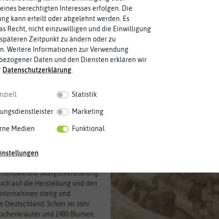
eines berechtigten Interesses erfolgen. Die
g kann erteilt oder abgelehnt werden. Es
as Recht, nicht einzuwilligen und die Einwilligung
Kräutersamen
Anzuchtsets
späteren Zeitpunkt zu ändern oder zu
n. Weitere Informationen zur Verwendung
bezogener Daten und den Diensten erklären wir
r
Daten­schutz­erklärung
.
nziell
Statistik
ungsdienstleister
Marketing
rne Medien
Funktional
tgut, das 1788 in Deutschland von
instellungen
chte des Unternehmens ist
artenbau und Saatgutveredelung.
sich auf die Herstellung und den
 Unternehmen stetig und
in Deutschland. Schon im Jahr
 Küchenkräuter und 2480 Blumen.