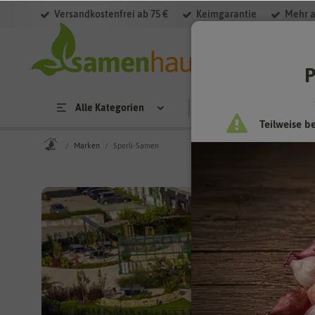
Versandkostenfrei ab 75 €
Keimgarantie
Mehr a
P
Alle Kategorien
Saatgut
Anzucht & 
Teilweise b
Marken
Sperli-Samen