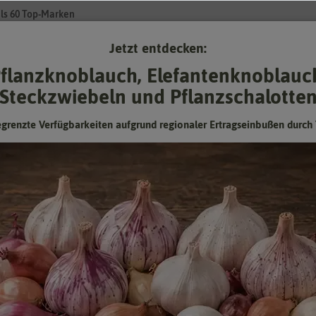
ls 60 Top-Marken
Jetzt entdecken:
Su
flanzknoblauch, Elefantenknoblauc
Steckzwiebeln und Pflanzschalotte
Gartenzubehör
Gründünger & -düngung
Pflanzgut
Keimspros
egrenzte Verfügbarkeiten aufgrund regionaler Ertragseinbußen durch 