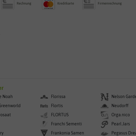
Rechnung
Kreditkarte
Firmenrechnung
g
er
e Noah
Florissa
Nelson Gard
Greenworld
Flortis
Neudorff
rosaat
FLORTUS
Orga.nico
Franchi Sementi
Pearl Jars
ry
Frankonia Samen
Pegasus Dre