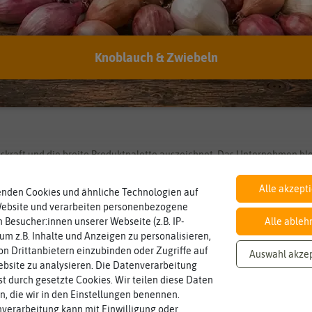
Knoblauch & Zwiebeln
tionskraft und die breite Produktpalette auszeichnet. Das Unternehmen b
bietet Sperli Saatgut für Hobbygärtner und professionelle Gartenliebha
erli hat sich einen festen Platz im deutschen Markt erarbeitet und ist
Alle akzept
enden Cookies und ähnliche Technologien auf
Website und verarbeiten personenbezogene
 Besucher:innen unserer Webseite (z.B. IP-
Alle ableh
 um z.B. Inhalte und Anzeigen zu personalisieren,
n Drittanbietern einzubinden oder Zugriffe auf
Auswahl akze
bsite zu analysieren. Die Datenverarbeitung
rst durch gesetzte Cookies. Wir teilen diese Daten
en, die wir in den Einstellungen benennen.
verarbeitung kann mit Einwilligung oder