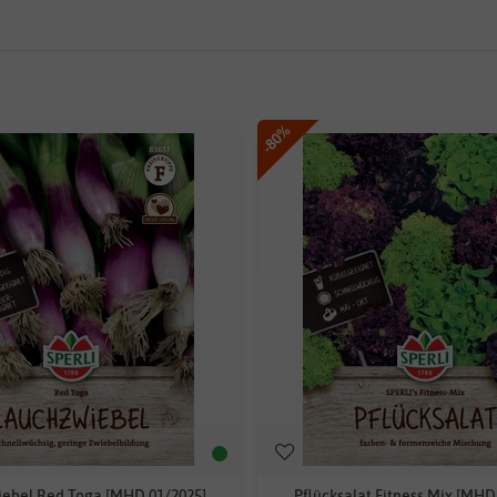
-80%
ebel Red Toga [MHD 01/2025]
Pflücksalat Fitness Mix [MHD