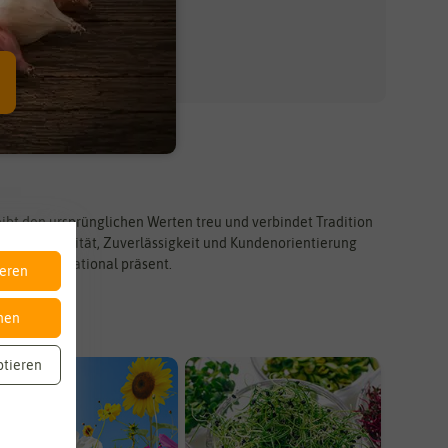
leibt den ursprünglichen Werten treu und verbindet Tradition
ber an. Qualität, Zuverlässigkeit und Kundenorientierung
 auch international präsent.
ieren
nen
ptieren