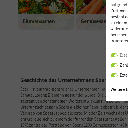
aufgrund 
Zustimmun
besteht d
Blumensamen
Gemüsesamen
zu einem 
widerrufe
personen
in unsere
Esse
Zahl
Exte
Geschichte des Unternehmens Sperli
Sperli ist ein traditionsreiches Unternehmen im Bereich Saa
Weitere E
Samuel Lorenz Ziemann gegründet wurde. Die lange Geschi
geprägt von der ständigen Weiterentwicklung im Bereich G
Ursprünglich begann Sperli als kleiner Familienbetrieb, der 
Vertrieb von Saatgut spezialisierte. Mit der Zeit wuchs das
entwickelte sich zu einem der führenden Saatguthersteller 
1890 zählte das Portfolio von Sperli 1200 Gemüsesorten, 40