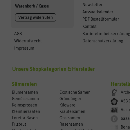
Newsletter
Warenkorb
/
Kasse
Aussaatkalender
Vertrag widerrufen
PDF Bestellformular
Kontakt
AGB
Barrierefreiheitserklärun
Widerrufsrecht
Datenschutzerklärung
Impressum
Unsere Shopkategorien & Hersteller
Sämereien
Herstell
Blumensamen
Exotische Samen
Arch
Gemüsesamen
Gründünger
ASB 
Keimsprossen
Kiloware
Aust
Kleintiersaaten
Kräutersamen
Loretta-Rasen
Obstsamen
baza
Pilzbrut
Rasensamen
Bena