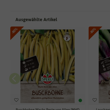
Ausgewählte Artikel
-80%
-80%
Buschbohne Wachs Beste von Allen [MHD
Lauchzwi