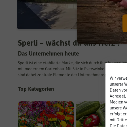
Sperli – wächst dir ans Herz !
Das Unternehmen heute
Sperli ist eine etablierte Marke, die sich durch ihre Innova
mit modernem Gartenbau. Mit Sitz in Everswinkel, Westfalen, 
sind dabei zentrale Elemente der Unternehmensphilosophie. Sp
Wir verw
unserer 
Top Kategorien
Daten von
Adresse),
Medien vo
unsere We
erfolgt e
mit Dritt
Die Daten