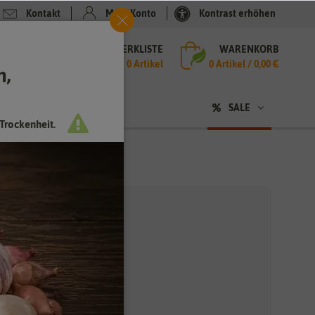
Kontakt
Mein Konto
Kontrast erhöhen
MERKLISTE
WARENKORB
che
0 Artikel
0
Artikel /
0,00 €
h,
n
sen
❤ für Tiere
SALE
Trockenheit.