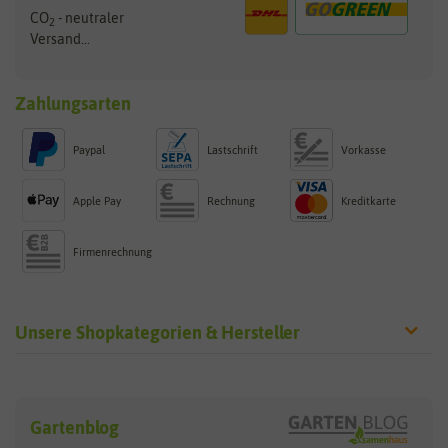
CO
- neutraler
2
Versand...
Zahlungsarten
Paypal
Lastschrift
Vorkasse
Apple Pay
Rechnung
Kreditkarte
Firmenrechnung
Unsere Shopkategorien & Hersteller
Sämereien
Hersteller
Blumensamen
Gartenblog
Exotische Samen
Arche Noah
Clever Pots