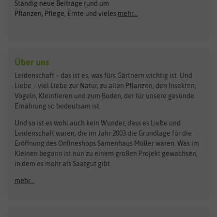
Ständig neue Beiträge rund um
Gemüsesamen
ASB Greenworld
COMPO
Pflanzen, Pflege, Ernte und vieles
mehr...
Gründünger
Keimsprossen
Austrosaat
Culinaris
Kiloware
baza
De Bolster Bio-Samen
Kleintiersaaten
Kräutersamen
Benary
Dobar
Über uns
Loretta-Rasen
Bingenheimer Saatgut
Dürr-Samen
Leidenschaft – das ist es, was fürs Gärtnern wichtig ist. Und
Obstsamen
Liebe – viel Liebe zur Natur, zu allen Pflanzen, den Insekten,
Pilzbrut
BioBalu
elho
Vögeln, Kleintieren und zum Boden, der für unsere gesunde
Rasensamen
Ernährung so bedeutsam ist.
Bionana
Eschenfelder
Steckzwiebeln
Zimmer & Kübelpflanzen
Und so ist es wohl auch kein Wunder, dass es Liebe und
BIOWOL
Feldsaaten Freudenberger
Kataloge
Leidenschaft waren, die im Jahr 2003 die Grundlage für die
Blumicorn
Fertil
Schnäppchen
Eröffnung des Onlineshops Samenhaus Müller waren. Was im
Kleinen begann ist nun zu einem großen Projekt gewachsen,
Bûten Birds
Flora Elite
Anzucht & Gartenzubehör
in dem es mehr als Saatgut gibt.
Bûten Home
Flora Elite Blumenzwiebeln
mehr...
Anzuchtschalen
Buzzy Seeds
Flora Fantastica
Anzuchttöpfe
Buzzy Gifts
Florex
Folien, Vliese und Netze
Growblocks, Erde & Dünger