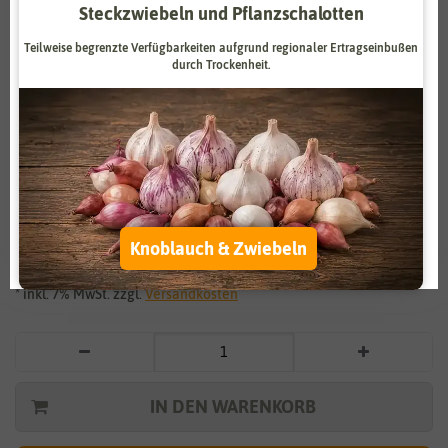
Steckzwiebeln und Pflanzschalotten
Zahlungsdienstleister
Marketing
Teilweise begrenzte Verfügbarkeiten aufgrund regionaler Ertragseinbußen
Externe Medien
Funktional
durch Trockenheit.
Weitere Einstellungen
Vergrößern durch berühren
Alle akzeptieren
BIO Rote Bete Mischung
Alle ablehnen
3,25 €
*
Knoblauch & Zwiebeln
Auswahl akzeptieren
* inkl. 7% MwSt. zzgl.
Versandkosten
IN DEN WARENKORB