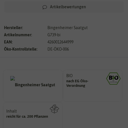
Artikelbewertungen
Hersteller:
Bingenheimer Saatgut
Artikelnummer:
G739-bi
EAN:
4260012644999
Öko-Kontrollstelle:
DE-ÖKO-006
BIO
nach EG Öko-
Landwirtschaft arbeiten.
Verordnung
den Richtlinien der biologischen
Saatgut aus Betrieben, die nach
Inhalt
reicht für ca. 200 Pflanzen
Wie viel ist enthalten