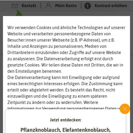
Kontakt
Mein Konto
Kontrast erhöhen
0
0
Wir verwenden Cookies und ähnliche Technologien auf unserer
Website und verarbeiten personenbezogene Daten von
Besucher:innen unserer Webseite (z.B. IP-Adresse), um z.B.
Inhalte und Anzeigen zu personalisieren, Medien von
Drittanbietern einzubinden oder Zugriffe auf unsere Website
zu analysieren. Die Datenverarbeitung erfolgt erst durch
gesetzte Cookies. Wir teilen diese Daten mit Dritten, die wir in
den Einstellungen benennen.
Die Datenverarbeitung kann mit Einwilligung oder aufgrund
eines berechtigten Interesses erfolgen. Die Zustimmung kann
erteilt oder abgelehnt werden. Es besteht das Recht, nicht
einzuwilligen und die Einwilligung zu einem späteren
Zeitpunkt zu ändern oder zu widerrufen. Weitere
Informationen zur Verwendung personenbezogener Daten und
den Diensten erklären wir in unserer
Daten­schutz­erklärung
.
Jetzt entdecken:
Pflanzknoblauch, Elefantenknoblauch,
Essenziell
Statistik