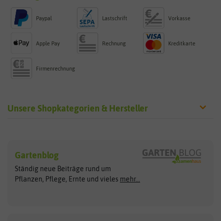
Paypal
Lastschrift
Vorkasse
Apple Pay
Rechnung
Kreditkarte
Firmenrechnung
Unsere Shopkategorien & Hersteller
Sämereien
Hersteller
Blumensamen
Gartenblog
Exotische Samen
Arche Noah
Clever Pots
Ständig neue Beiträge rund um
Gemüsesamen
ASB Greenworld
COMPO
Pflanzen, Pflege, Ernte und vieles
mehr...
Gründünger
Keimsprossen
Austrosaat
Culinaris
Kiloware
baza
De Bolster Bio-Samen
Kleintiersaaten