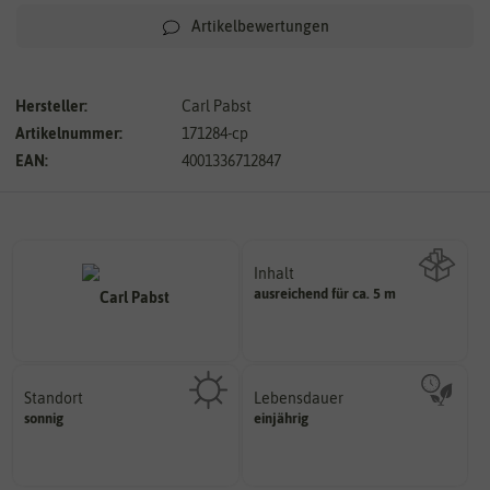
Artikelbewertungen
Hersteller:
Carl Pabst
Artikelnummer:
171284-cp
EAN:
4001336712847
Inhalt
ausreichend für ca. 5 m
Wie viel ist enthalten
Standort
Lebensdauer
sonnig, vollsonnig)
mehrjährig.
sonnig
einjährig
Pflanze? (schattig, halbschattig,
einjährig, zweijährig oder
Wie viel Licht benötigt die
Pflanzen werden kategorisiert in: