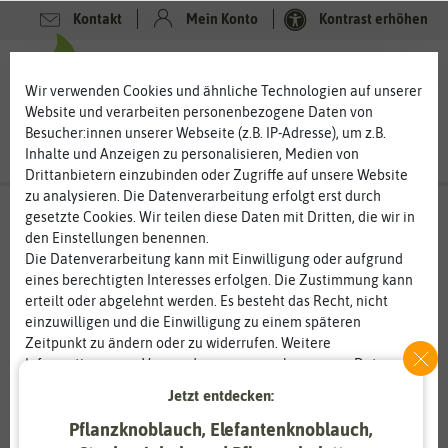
Kontakt
Mein Konto
Kontrast erhöhen
0
0
Wir verwenden Cookies und ähnliche Technologien auf unserer
Website und verarbeiten personenbezogene Daten von
Besucher:innen unserer Webseite (z.B. IP-Adresse), um z.B.
Inhalte und Anzeigen zu personalisieren, Medien von
Drittanbietern einzubinden oder Zugriffe auf unsere Website
zu analysieren. Die Datenverarbeitung erfolgt erst durch
gesetzte Cookies. Wir teilen diese Daten mit Dritten, die wir in
den Einstellungen benennen.
Die Datenverarbeitung kann mit Einwilligung oder aufgrund
eines berechtigten Interesses erfolgen. Die Zustimmung kann
erteilt oder abgelehnt werden. Es besteht das Recht, nicht
einzuwilligen und die Einwilligung zu einem späteren
Zeitpunkt zu ändern oder zu widerrufen. Weitere
Informationen zur Verwendung personenbezogener Daten und
den Diensten erklären wir in unserer
Daten­schutz­erklärung
.
Jetzt entdecken:
Pflanzknoblauch, Elefantenknoblauch,
Essenziell
Statistik