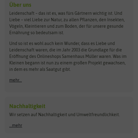
Kräutersamen
Benary
Dobar
Über uns
Loretta-Rasen
Bingenheimer Saatgut
Dürr-Samen
Leidenschaft – das ist es, was fürs Gärtnern wichtig ist. Und
Obstsamen
Liebe – viel Liebe zur Natur, zu allen Pflanzen, den Insekten,
Pilzbrut
BioBalu
elho
Vögeln, Kleintieren und zum Boden, der für unsere gesunde
Rasensamen
Ernährung so bedeutsam ist.
Bionana
Eschenfelder
Steckzwiebeln
Zimmer & Kübelpflanzen
Und so ist es wohl auch kein Wunder, dass es Liebe und
BIOWOL
Feldsaaten Freudenberger
Kataloge
Leidenschaft waren, die im Jahr 2003 die Grundlage für die
Blumicorn
Fertil
Schnäppchen
Eröffnung des Onlineshops Samenhaus Müller waren. Was im
Kleinen begann ist nun zu einem großen Projekt gewachsen,
Bûten Birds
Flora Elite
Anzucht & Gartenzubehör
in dem es mehr als Saatgut gibt.
Bûten Home
Flora Elite Blumenzwiebeln
mehr...
Anzuchtschalen
Buzzy Seeds
Flora Fantastica
Anzuchttöpfe
Buzzy Gifts
Florex
Folien, Vliese und Netze
Growblocks, Erde & Dünger
Carl Pabst
Nachhaltigkeit
Heizmatte & Heizkabel
Wir setzen auf Nachhaltigkeit und Umweltfreundlichkeit.
Florissa
Hortitops
Kokos-Quelltabletten
Zimmergewächshaus
Flortis
Jansen Zaden
...mehr
FLORTUS
Jiffy
Gemüsesamen