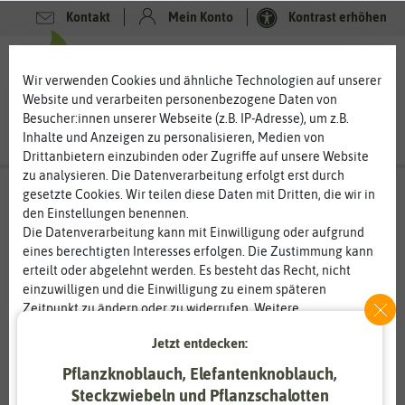
Kontakt
Mein Konto
Kontrast erhöhen
0
0
Wir verwenden Cookies und ähnliche Technologien auf unserer
Website und verarbeiten personenbezogene Daten von
Besucher:innen unserer Webseite (z.B. IP-Adresse), um z.B.
Inhalte und Anzeigen zu personalisieren, Medien von
Drittanbietern einzubinden oder Zugriffe auf unsere Website
zu analysieren. Die Datenverarbeitung erfolgt erst durch
gesetzte Cookies. Wir teilen diese Daten mit Dritten, die wir in
den Einstellungen benennen.
Die Datenverarbeitung kann mit Einwilligung oder aufgrund
eines berechtigten Interesses erfolgen. Die Zustimmung kann
erteilt oder abgelehnt werden. Es besteht das Recht, nicht
einzuwilligen und die Einwilligung zu einem späteren
Zeitpunkt zu ändern oder zu widerrufen. Weitere
Informationen zur Verwendung personenbezogener Daten und
Jetzt entdecken:
den Diensten erklären wir in unserer
Daten­schutz­erklärung
.
Pflanzknoblauch, Elefantenknoblauch,
Essenziell
Statistik
Steckzwiebeln und Pflanzschalotten