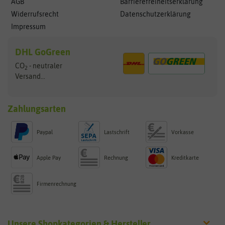
AGB
Barrierefreiheitserklärung
Widerrufsrecht
Datenschutzerklärung
Impressum
DHL GoGreen
CO
- neutraler
2
Versand...
Zahlungsarten
Paypal
Lastschrift
Vorkasse
Apple Pay
Rechnung
Kreditkarte
Firmenrechnung
Unsere Shopkategorien & Hersteller