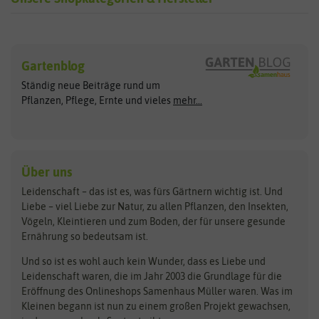
Sämereien
Hersteller
Blumensamen
Gartenblog
Exotische Samen
Arche Noah
Clever Pots
Ständig neue Beiträge rund um
Gemüsesamen
ASB Greenworld
COMPO
Pflanzen, Pflege, Ernte und vieles
mehr...
Gründünger
Keimsprossen
Austrosaat
Culinaris
Kiloware
baza
De Bolster Bio-Samen
Kleintiersaaten
Kräutersamen
Benary
Dobar
Über uns
Loretta-Rasen
Bingenheimer Saatgut
Dürr-Samen
Leidenschaft – das ist es, was fürs Gärtnern wichtig ist. Und
Obstsamen
Liebe – viel Liebe zur Natur, zu allen Pflanzen, den Insekten,
Pilzbrut
BioBalu
elho
Vögeln, Kleintieren und zum Boden, der für unsere gesunde
Rasensamen
Ernährung so bedeutsam ist.
Bionana
Eschenfelder
Steckzwiebeln
Zimmer & Kübelpflanzen
Und so ist es wohl auch kein Wunder, dass es Liebe und
BIOWOL
Feldsaaten Freudenberger
Kataloge
Leidenschaft waren, die im Jahr 2003 die Grundlage für die
Blumicorn
Fertil
Schnäppchen
Eröffnung des Onlineshops Samenhaus Müller waren. Was im
Kleinen begann ist nun zu einem großen Projekt gewachsen,
Bûten Birds
Flora Elite