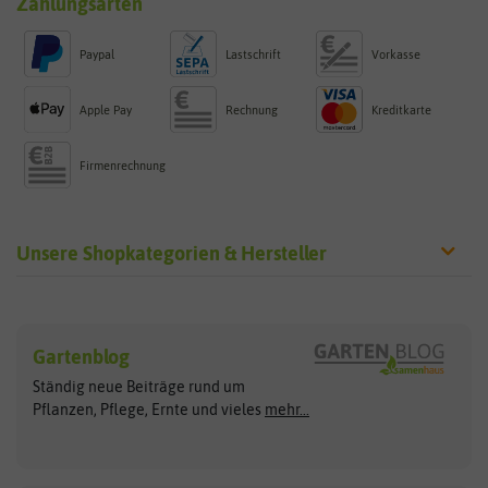
Zahlungsarten
Paypal
Lastschrift
Vorkasse
Apple Pay
Rechnung
Kreditkarte
Firmenrechnung
Unsere Shopkategorien & Hersteller
Sämereien
Hersteller
Blumensamen
Gartenblog
Exotische Samen
Arche Noah
Clever Pots
Ständig neue Beiträge rund um
Gemüsesamen
ASB Greenworld
COMPO
Pflanzen, Pflege, Ernte und vieles
mehr...
Gründünger
Keimsprossen
Austrosaat
Culinaris
Kiloware
baza
De Bolster Bio-Samen
Kleintiersaaten