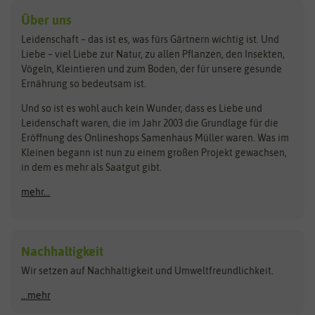
Kräutersamen
Benary
Dobar
Über uns
Loretta-Rasen
Bingenheimer Saatgut
Dürr-Samen
Leidenschaft – das ist es, was fürs Gärtnern wichtig ist. Und
Obstsamen
Liebe – viel Liebe zur Natur, zu allen Pflanzen, den Insekten,
Pilzbrut
BioBalu
elho
Vögeln, Kleintieren und zum Boden, der für unsere gesunde
Rasensamen
Ernährung so bedeutsam ist.
Bionana
Eschenfelder
Steckzwiebeln
Zimmer & Kübelpflanzen
Und so ist es wohl auch kein Wunder, dass es Liebe und
BIOWOL
Feldsaaten Freudenberger
Kataloge
Leidenschaft waren, die im Jahr 2003 die Grundlage für die
Blumicorn
Fertil
Schnäppchen
Eröffnung des Onlineshops Samenhaus Müller waren. Was im
Kleinen begann ist nun zu einem großen Projekt gewachsen,
Bûten Birds
Flora Elite
Anzucht & Gartenzubehör
in dem es mehr als Saatgut gibt.
Bûten Home
Flora Elite Blumenzwiebeln
mehr...
Anzuchtschalen
Buzzy Seeds
Flora Fantastica
Anzuchttöpfe
Buzzy Gifts
Florex
Folien, Vliese und Netze
Growblocks, Erde & Dünger
Carl Pabst
Nachhaltigkeit
Heizmatte & Heizkabel
Wir setzen auf Nachhaltigkeit und Umweltfreundlichkeit.
Florissa
Hortitops
Kokos-Quelltabletten
Zimmergewächshaus
Flortis
Jansen Zaden
...mehr