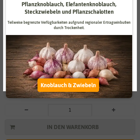
Pflanzknoblauch, Elefantenknoblauch,
Zahlungsdienstleister
Marketing
Steckzwiebeln und Pflanzschalotten
Externe Medien
Funktional
Teilweise begrenzte Verfügbarkeiten aufgrund regionaler Ertragseinbußen
durch Trockenheit.
Weitere Einstellungen
Vergrößern durch berühren
Alle akzeptieren
Steingartenmischung
Alle ablehnen
3,29 €
*
Auswahl akzeptieren
Knoblauch & Zwiebeln
* inkl. 7% MwSt. zzgl.
Versandkosten
IN DEN WARENKORB