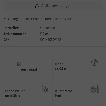
Artikelbewertungen
Mischung beliebter Polster- und Gruppenstauden
Hersteller:
Austrosaat
Artikelnummer:
912-as
EAN:
9001415559122
Inhalt
ca. 0,5 g
Wie viel ist enthalten
Lebensdauer
Blütenfarbe
mehrjährig.
mehrjährig
bunt
Kann auch mehrfarbig sein.
einjährig, zweijährig oder
Wie ist die Blüte eingefärbt?
Pflanzen werden kategorisiert in: