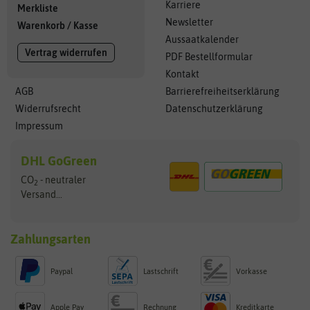
Karriere
Merkliste
Newsletter
Warenkorb
/
Kasse
Aussaatkalender
Vertrag widerrufen
PDF Bestellformular
Kontakt
AGB
Barrierefreiheitserklärung
Widerrufsrecht
Datenschutzerklärung
Impressum
DHL GoGreen
CO
- neutraler
2
Versand...
Zahlungsarten
Paypal
Lastschrift
Vorkasse
Apple Pay
Rechnung
Kreditkarte