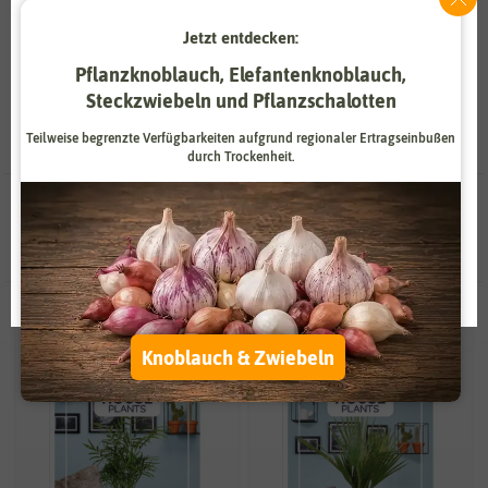
Kübelpflanzen, sind Palmen ein auffälliger Blickfang.
Jetzt entdecken:
Zahlungsdienstleister
Marketing
Pflanzknoblauch, Elefantenknoblauch,
Externe Medien
Funktional
Steckzwiebeln und Pflanzschalotten
Weitere Einstellungen
Teilweise begrenzte Verfügbarkeiten aufgrund regionaler Ertragseinbußen
durch Trockenheit.
Alle akzeptieren
11 Ergebnisse
gefunden in Palmensamen
Alle ablehnen
Auswahl akzeptieren
Knoblauch & Zwiebeln