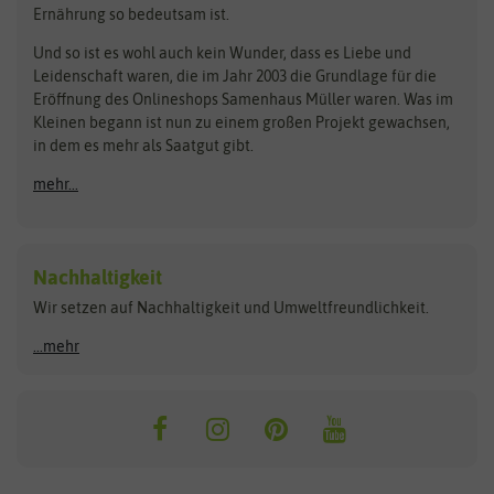
Rasensamen
Ernährung so bedeutsam ist.
Bionana
Eschenfelder
Steckzwiebeln
Zimmer & Kübelpflanzen
Und so ist es wohl auch kein Wunder, dass es Liebe und
BIOWOL
Feldsaaten Freudenberger
Kataloge
Leidenschaft waren, die im Jahr 2003 die Grundlage für die
Blumicorn
Fertil
Schnäppchen
Eröffnung des Onlineshops Samenhaus Müller waren. Was im
Kleinen begann ist nun zu einem großen Projekt gewachsen,
Bûten Birds
Flora Elite
Anzucht & Gartenzubehör
in dem es mehr als Saatgut gibt.
Bûten Home
Flora Elite Blumenzwiebeln
mehr...
Anzuchtschalen
Buzzy Seeds
Flora Fantastica
Anzuchttöpfe
Buzzy Gifts
Florex
Folien, Vliese und Netze
Growblocks, Erde & Dünger
Carl Pabst
Nachhaltigkeit
Heizmatte & Heizkabel
Wir setzen auf Nachhaltigkeit und Umweltfreundlichkeit.
Florissa
Hortitops
Kokos-Quelltabletten
Zimmergewächshaus
Flortis
Jansen Zaden
...mehr
FLORTUS
Jiffy
Gemüsesamen
Franchi Sementi
JUB Holland
Bohnen & Erbsen
Frankonia Samen
Kent & Stowe
Gurkensamen
Kohlsamen
Garland
Kiepenkerl