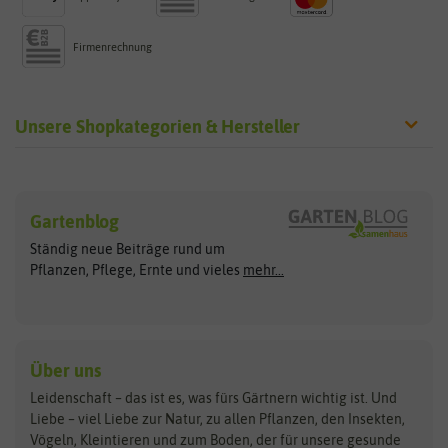
Firmenrechnung
Unsere Shopkategorien & Hersteller
Sämereien
Hersteller
Blumensamen
Gartenblog
Exotische Samen
Arche Noah
Clever Pots
Ständig neue Beiträge rund um
Gemüsesamen
ASB Greenworld
COMPO
Pflanzen, Pflege, Ernte und vieles
mehr...
Gründünger
Keimsprossen
Austrosaat
Culinaris
Kiloware
baza
De Bolster Bio-Samen
Kleintiersaaten
Kräutersamen
Benary
Dobar
Über uns
Loretta-Rasen
Bingenheimer Saatgut
Dürr-Samen
Leidenschaft – das ist es, was fürs Gärtnern wichtig ist. Und
Obstsamen
Liebe – viel Liebe zur Natur, zu allen Pflanzen, den Insekten,
Pilzbrut
BioBalu
elho
Vögeln, Kleintieren und zum Boden, der für unsere gesunde