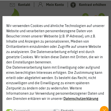
Kontakt
Mein Konto
Kontrast erhöhen
Filter
0
0
Wir verwenden Cookies und ähnliche Technologien auf unserer
Website und verarbeiten personenbezogene Daten von
Besucher:innen unserer Webseite (z.B. IP-Adresse), um z.B.
Inhalte und Anzeigen zu personalisieren, Medien von
Drittanbietern einzubinden oder Zugriffe auf unsere Website
zu analysieren. Die Datenverarbeitung erfolgt erst durch
Zimmer & Kübelpflanzen
- Palmensamen
gesetzte Cookies. Wir teilen diese Daten mit Dritten, die wir in
den Einstellungen benennen.
Palmen für Garten und Balkon – einmal unter Palmen
liegen
Die Datenverarbeitung kann mit Einwilligung oder aufgrund
eines berechtigten Interesses erfolgen. Die Zustimmung kann
Warum in die Ferne schweifen. Unter Palmen liegen können Sie
erteilt oder abgelehnt werden. Es besteht das Recht, nicht
auch auf dem Balkon oder im Garten. Als Kübelpflanze sind
einzuwilligen und die Einwilligung zu einem späteren
Palmen sehr robust. Manche Palme können Sie auch eingepackt
Zeitpunkt zu ändern oder zu widerrufen. Weitere
draußen überwintern lassen. Garten, Balkon und Terrasse
Informationen zur Verwendung personenbezogener Daten und
verleihen Palmen ein exotisches Flair. Die großen Wedel sind ein
den Diensten erklären wir in unserer
Daten­schutz­erklärung
.
effektiver und natürlicher Sonnenschutz. In Kombination mit
einheimischen Blühpflanzen, Bananen oder anderen
Essenziell
Statistik