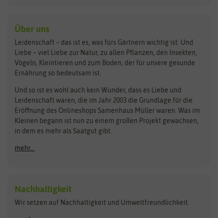
Kiloware
baza
De Bolster Bio-Samen
Kleintiersaaten
Kräutersamen
Benary
Dobar
Über uns
Loretta-Rasen
Bingenheimer Saatgut
Dürr-Samen
Leidenschaft – das ist es, was fürs Gärtnern wichtig ist. Und
Obstsamen
Liebe – viel Liebe zur Natur, zu allen Pflanzen, den Insekten,
Pilzbrut
BioBalu
elho
Vögeln, Kleintieren und zum Boden, der für unsere gesunde
Rasensamen
Ernährung so bedeutsam ist.
Bionana
Eschenfelder
Steckzwiebeln
Zimmer & Kübelpflanzen
Und so ist es wohl auch kein Wunder, dass es Liebe und
BIOWOL
Feldsaaten Freudenberger
Kataloge
Leidenschaft waren, die im Jahr 2003 die Grundlage für die
Blumicorn
Fertil
Schnäppchen
Eröffnung des Onlineshops Samenhaus Müller waren. Was im
Kleinen begann ist nun zu einem großen Projekt gewachsen,
Bûten Birds
Flora Elite
Anzucht & Gartenzubehör
in dem es mehr als Saatgut gibt.
Bûten Home
Flora Elite Blumenzwiebeln
mehr...
Anzuchtschalen
Buzzy Seeds
Flora Fantastica
Anzuchttöpfe
Buzzy Gifts
Florex
Folien, Vliese und Netze
Growblocks, Erde & Dünger
Carl Pabst
Nachhaltigkeit
Heizmatte & Heizkabel
Wir setzen auf Nachhaltigkeit und Umweltfreundlichkeit.
Florissa
Hortitops
Kokos-Quelltabletten
Zimmergewächshaus