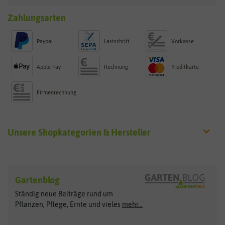
Zahlungsarten
Paypal
Lastschrift
Vorkasse
Apple Pay
Rechnung
Kreditkarte
Firmenrechnung
Unsere Shopkategorien & Hersteller
Sämereien
Hersteller
Blumensamen
Gartenblog
Exotische Samen
Arche Noah
Clever Pots
Ständig neue Beiträge rund um
Gemüsesamen
ASB Greenworld
COMPO
Pflanzen, Pflege, Ernte und vieles
mehr...
Gründünger
Keimsprossen
Austrosaat
Culinaris