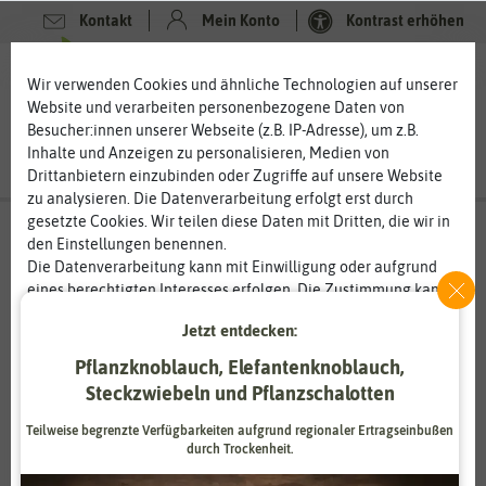
Kontakt
Mein Konto
Kontrast erhöhen
Filter
0
0
Wir verwenden Cookies und ähnliche Technologien auf unserer
Website und verarbeiten personenbezogene Daten von
Besucher:innen unserer Webseite (z.B. IP-Adresse), um z.B.
Inhalte und Anzeigen zu personalisieren, Medien von
Drittanbietern einzubinden oder Zugriffe auf unsere Website
zu analysieren. Die Datenverarbeitung erfolgt erst durch
gesetzte Cookies. Wir teilen diese Daten mit Dritten, die wir in
Blumenzwiebeln
- Tulpenzwiebeln
-
den Einstellungen benennen.
Triumph-Tulpen
Die Datenverarbeitung kann mit Einwilligung oder aufgrund
eines berechtigten Interesses erfolgen. Die Zustimmung kann
Triumph-Tulpen – bunte, leuchtende Blüten im
erteilt oder abgelehnt werden. Es besteht das Recht, nicht
Frühlingsbeet
Jetzt entdecken:
einzuwilligen und die Einwilligung zu einem späteren
Triumph-Tulpen sind für ihre große Farbenvielfalt bekannt. Die
Zeitpunkt zu ändern oder zu widerrufen. Weitere
Pflanzknoblauch, Elefantenknoblauch,
Farbpalette reicht von reinem Weiß über Gelb, Orange und Rot
Informationen zur Verwendung personenbezogener Daten und
Steckzwiebeln und Pflanzschalotten
bis hin zum fast schwarzem Violett. Auch zweifarbige Sorten gibt
den Diensten erklären wir in unserer
Daten­schutz­erklärung
.
es bei den Triumph-Tulpen. Kaum eine andere Tulpenklasse
Teilweise begrenzte Verfügbarkeiten aufgrund regionaler Ertragseinbußen
bringt so eine große Farbpalette mit. Auch die breite Becherform
durch Trockenheit.
Essenziell
Statistik
der Blüten ist ein Markenzeichen der Triumph-Tulpen. Im