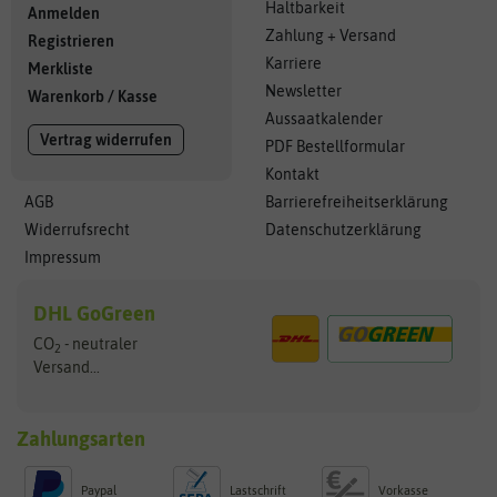
Haltbarkeit
Anmelden
Zahlung + Versand
Registrieren
Karriere
Merkliste
Newsletter
Warenkorb
/
Kasse
Aussaatkalender
Vertrag widerrufen
PDF Bestellformular
Kontakt
AGB
Barrierefreiheitserklärung
Widerrufsrecht
Datenschutzerklärung
Impressum
DHL GoGreen
CO
- neutraler
2
Versand...
Zahlungsarten
Paypal
Lastschrift
Vorkasse