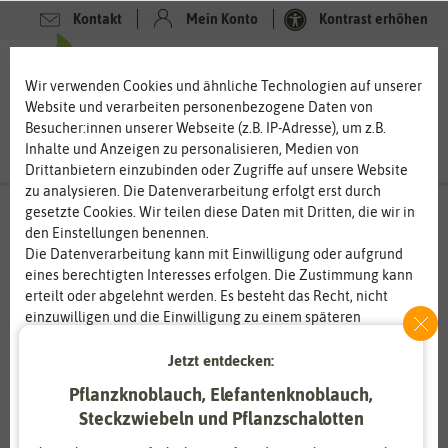
Kontakt
Mein Konto
Kontrast erhöhen
0
0
Wir verwenden Cookies und ähnliche Technologien auf unserer
Website und verarbeiten personenbezogene Daten von
Besucher:innen unserer Webseite (z.B. IP-Adresse), um z.B.
Inhalte und Anzeigen zu personalisieren, Medien von
Drittanbietern einzubinden oder Zugriffe auf unsere Website
zu analysieren. Die Datenverarbeitung erfolgt erst durch
gesetzte Cookies. Wir teilen diese Daten mit Dritten, die wir in
den Einstellungen benennen.
Die Datenverarbeitung kann mit Einwilligung oder aufgrund
eines berechtigten Interesses erfolgen. Die Zustimmung kann
erteilt oder abgelehnt werden. Es besteht das Recht, nicht
einzuwilligen und die Einwilligung zu einem späteren
Zeitpunkt zu ändern oder zu widerrufen. Weitere
Informationen zur Verwendung personenbezogener Daten und
Jetzt entdecken:
den Diensten erklären wir in unserer
Daten­schutz­erklärung
.
Pflanzknoblauch, Elefantenknoblauch,
Steckzwiebeln und Pflanzschalotten
Essenziell
Statistik