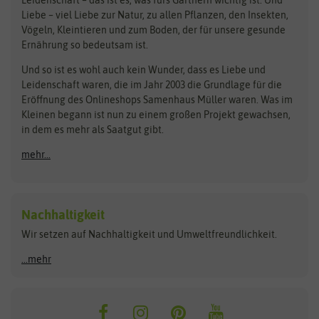
Obstsamen
Liebe – viel Liebe zur Natur, zu allen Pflanzen, den Insekten,
Pilzbrut
BioBalu
elho
Vögeln, Kleintieren und zum Boden, der für unsere gesunde
Rasensamen
Ernährung so bedeutsam ist.
Bionana
Eschenfelder
Steckzwiebeln
Zimmer & Kübelpflanzen
Und so ist es wohl auch kein Wunder, dass es Liebe und
BIOWOL
Feldsaaten Freudenberger
Kataloge
Leidenschaft waren, die im Jahr 2003 die Grundlage für die
Blumicorn
Fertil
Schnäppchen
Eröffnung des Onlineshops Samenhaus Müller waren. Was im
Kleinen begann ist nun zu einem großen Projekt gewachsen,
Bûten Birds
Flora Elite
Anzucht & Gartenzubehör
in dem es mehr als Saatgut gibt.
Bûten Home
Flora Elite Blumenzwiebeln
mehr...
Anzuchtschalen
Buzzy Seeds
Flora Fantastica
Anzuchttöpfe
Buzzy Gifts
Florex
Folien, Vliese und Netze
Growblocks, Erde & Dünger
Carl Pabst
Nachhaltigkeit
Heizmatte & Heizkabel
Wir setzen auf Nachhaltigkeit und Umweltfreundlichkeit.
Florissa
Hortitops
Kokos-Quelltabletten
Zimmergewächshaus
Flortis
Jansen Zaden
...mehr
FLORTUS
Jiffy
Gemüsesamen
Franchi Sementi
JUB Holland
Bohnen & Erbsen