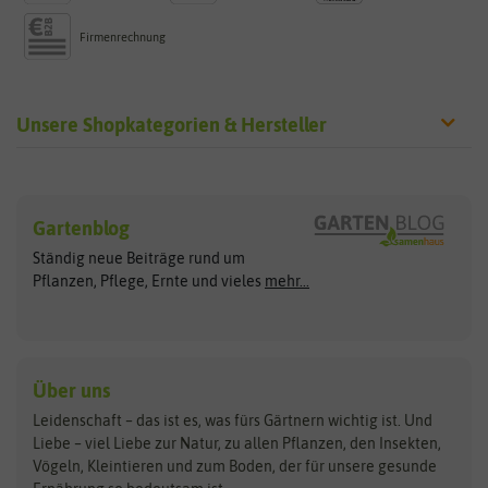
Firmenrechnung
Unsere Shopkategorien & Hersteller
Sämereien
Hersteller
Blumensamen
Gartenblog
Exotische Samen
Arche Noah
Clever Pots
Ständig neue Beiträge rund um
Gemüsesamen
ASB Greenworld
COMPO
Pflanzen, Pflege, Ernte und vieles
mehr...
Gründünger
Keimsprossen
Austrosaat
Culinaris
Kiloware
baza
De Bolster Bio-Samen
Kleintiersaaten
Kräutersamen
Benary
Dobar
Über uns
Loretta-Rasen
Bingenheimer Saatgut
Dürr-Samen
Leidenschaft – das ist es, was fürs Gärtnern wichtig ist. Und
Obstsamen
Liebe – viel Liebe zur Natur, zu allen Pflanzen, den Insekten,
Pilzbrut
BioBalu
elho
Vögeln, Kleintieren und zum Boden, der für unsere gesunde
Rasensamen