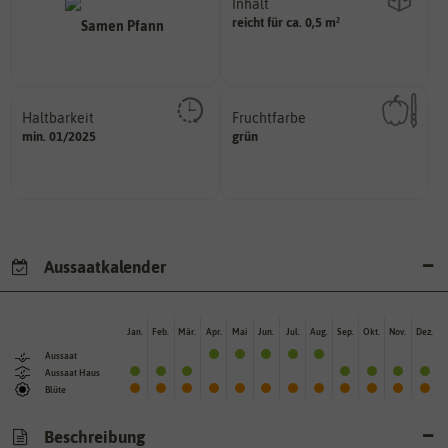
Inhalt
reicht für ca. 0,5 m²
Wie viel ist enthalten
Haltbarkeit
Fruchtfarbe
sollte.
hat.
min. 01/2025
grün
und Pflanzgut sehr gut keimen
sie nach dem Reifungsprozess
Zeitpunkt, bis zu dem das Saat-
Die Farbe der reifen Frucht, die
Aussaatkalender
Jan.
Feb.
Mär.
Apr.
Mai
Jun.
Jul.
Aug.
Sep.
Okt.
Nov.
Dez.
Aussaat
Aussaat Haus
Blüte
Beschreibung