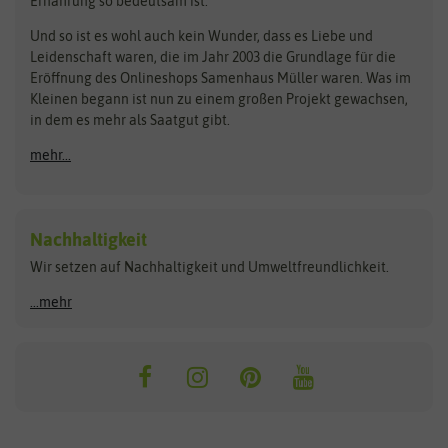
Ernährung so bedeutsam ist.
Bionana
Eschenfelder
Steckzwiebeln
Zimmer & Kübelpflanzen
Und so ist es wohl auch kein Wunder, dass es Liebe und
BIOWOL
Feldsaaten Freudenberger
Kataloge
Leidenschaft waren, die im Jahr 2003 die Grundlage für die
Blumicorn
Fertil
Schnäppchen
Eröffnung des Onlineshops Samenhaus Müller waren. Was im
Kleinen begann ist nun zu einem großen Projekt gewachsen,
Bûten Birds
Flora Elite
Anzucht & Gartenzubehör
in dem es mehr als Saatgut gibt.
Bûten Home
Flora Elite Blumenzwiebeln
mehr...
Anzuchtschalen
Buzzy Seeds
Flora Fantastica
Anzuchttöpfe
Buzzy Gifts
Florex
Folien, Vliese und Netze
Growblocks, Erde & Dünger
Carl Pabst
Nachhaltigkeit
Heizmatte & Heizkabel
Wir setzen auf Nachhaltigkeit und Umweltfreundlichkeit.
Florissa
Hortitops
Kokos-Quelltabletten
Zimmergewächshaus
Flortis
Jansen Zaden
...mehr
FLORTUS
Jiffy
Gemüsesamen
Franchi Sementi
JUB Holland
Bohnen & Erbsen
Frankonia Samen
Kent & Stowe
Gurkensamen
Kohlsamen
Garland
Kiepenkerl
Kürbissamen