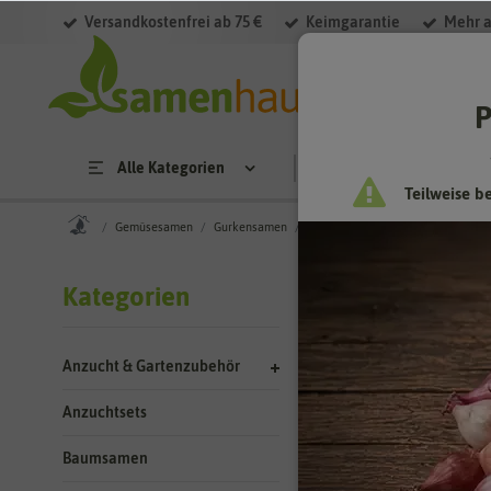
Versandkostenfrei ab 75 €
Keimgarantie
Mehr a
Filter
P
Alle Kategorien
Saatgut
Anzucht & 
Teilweise b
Gemüsesamen
Gurkensamen
Ziergurkensamen
Gemüses
Kategorien
Ziergurken –
Anzucht & Gartenzubehör
Viele Früchte gibt
Gurken sehen schon
Anzuchtsets
Anwendung finden.
stachligen Früchte 
Baumsamen