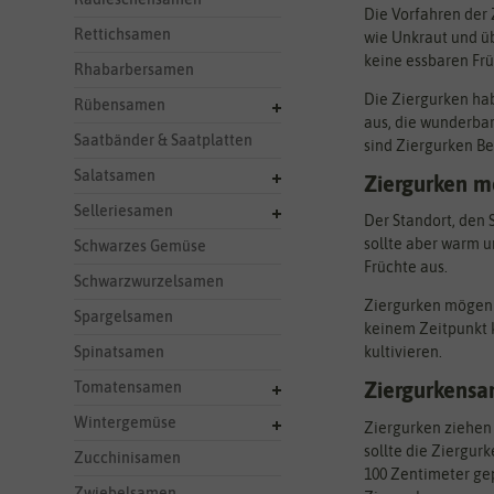
Die Vorfahren der
Rettichsamen
wie Unkraut und üb
keine essbaren Frü
Rhabarbersamen
Die Ziergurken ha
Rübensamen
aus, die wunderbar
Saatbänder & Saatplatten
sind Ziergurken Be
Salatsamen
Ziergurken m
Selleriesamen
Der Standort, den S
sollte aber warm u
Schwarzes Gemüse
Früchte aus.
Schwarzwurzelsamen
Ziergurken mögen e
Spargelsamen
keinem Zeitpunkt k
Spinatsamen
kultivieren.
Tomatensamen
Ziergurkensa
Wintergemüse
Ziergurken ziehen 
sollte die Ziergur
Zucchinisamen
100 Zentimeter gep
Zwiebelsamen