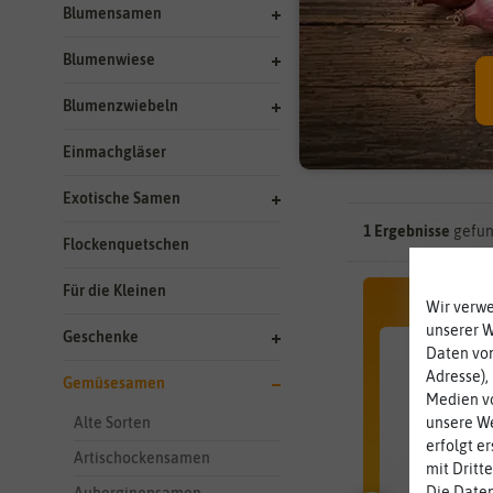
Blumensamen
Hersteller
Blumenwiese
Lebensdaue
Blumenzwiebeln
Einmachgläser
Exotische Samen
1 Ergebnisse
gefun
Flockenquetschen
Für die Kleinen
Wir verw
unserer 
Geschenke
Daten von
Adresse),
Gemüsesamen
Medien vo
unsere We
Alte Sorten
erfolgt e
Artischockensamen
mit Dritt
Die Daten