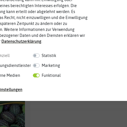
eines berechtigten Interesses erfolgen. Die
g kann erteilt oder abgelehnt werden. Es
as Recht, nicht einzuwilligen und die Einwilligung
CUCUMBER
CURT CUCUMBER
CURT
späteren Zeitpunkt zu ändern oder zu
f dunkelgrün
Gurkentopf hellgrau
Gurk
n. Weitere Informationen zur Verwendung
bezogener Daten und den Diensten erklären wir
,90 €
39,90 €
3
r
Daten­schutz­erklärung
.
nziell
Statistik
ungsdienstleister
Marketing
rne Medien
Funktional
instellungen