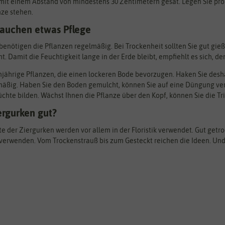
t einem Abstand von mindestens 30 Zentimetern gesät. Legen Sie pro Pfl
nze stehen.
rauchen etwas Pflege
enötigen die Pflanzen regelmäßig. Bei Trockenheit sollten Sie gut gi
ht. Damit die Feuchtigkeit lange in der Erde bleibt, empfiehlt es sich, 
njährige Pflanzen, die einen lockeren Bode bevorzugen. Haken Sie des
äßig. Haben Sie den Boden gemulcht, können Sie auf eine Düngung verz
rüchte bilden. Wächst Ihnen die Pflanze über den Kopf, können Sie die T
ergurken gut?
te der Ziergurken werden vor allem in der Floristik verwendet. Gut getro
erwenden. Vom Trockenstrauß bis zum Gesteckt reichen die Ideen. Und a