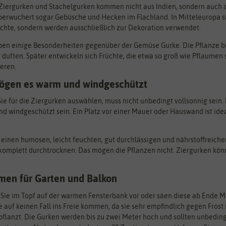
 Ziergurken und Stachelgurken kommen nicht aus Indien, sondern auch a
erwuchert sogar Gebüsche und Hecken im Flachland. In Mitteleuropa sin
chte, sondern werden ausschließlich zur Dekoration verwendet.
ben einige Besonderheiten gegenüber der Gemüse Gurke. Die Pflanze bi
 duften. Später entwickeln sich Früchte, die etwa so groß wie Pflaumen 
eren.
ögen es warm und windgeschützt
ie für die Ziergurken auswählen, muss nicht unbedingt vollsonnig sein. E
nd windgeschützt sein. Ein Platz vor einer Mauer oder Hauswand ist ideal
inen humosen, leicht feuchten, gut durchlässigen und nährstoffreichen 
omplett durchtrocknen. Das mögen die Pflanzen nicht. Ziergurken könn
men für Garten und Balkon
Sie im Topf auf der warmen Fensterbank vor oder säen diese ab Ende Mai,
ke auf keinen Fall ins Freie kommen, da sie sehr empfindlich gegen Fro
flanzt. Die Gurken werden bis zu zwei Meter hoch und sollten unbeding