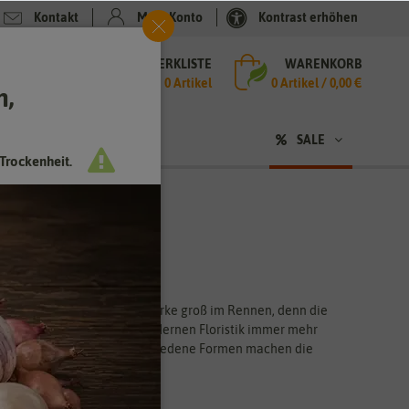
Kontakt
Mein Konto
Kontrast erhöhen
MERKLISTE
WARENKORB
che
0 Artikel
0
Artikel /
0,00 €
h,
n
SALE
Trockenheit.
rkürbis liegt jetzt die Ziergurke groß im Rennen, denn die
en, die besonders in der modernen Floristik immer mehr
eiche Erträge bringen. Verschiedene Formen machen die