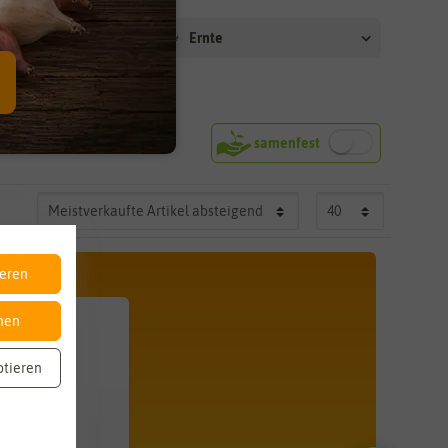
t Haus
Ernte
ieren
nen
ptieren