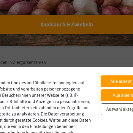
Lieferbarkeit
Aussaa
Knoblauch & Zwiebeln
r
Standortbedingungen
den in Ziergurkensamen
Alle akzept
Unsere Empfehlungen
enden Cookies und ähnliche Technologien auf
Website und verarbeiten personenbezogene
 Besucher:innen unserer Webseite (z.B. IP-
Alle ableh
 um z.B. Inhalte und Anzeigen zu personalisieren,
n Drittanbietern einzubinden oder Zugriffe auf
Auswahl akze
bsite zu analysieren. Die Datenverarbeitung
rst durch gesetzte Cookies. Wir teilen diese Daten
en, die wir in den Einstellungen benennen.
verarbeitung kann mit Einwilligung oder