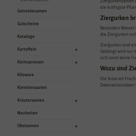
Ziergurkensamen mi
die kräftigste Pfla
Getreidesamen
Ziergurken b
Gutscheine
Besonders Wasser b
die Ziergurken nic
Kataloge
Ziergurken sind ei
Kartoffeln
Gedüngt wird nur m
sich sonst keine F
Keimsprossen
Wozu sind Zi
Kiloware
Die bizarren Früch
Dekorationsideen v
Kleintiersaaten
Kräutersamen
Neuheiten
Obstsamen