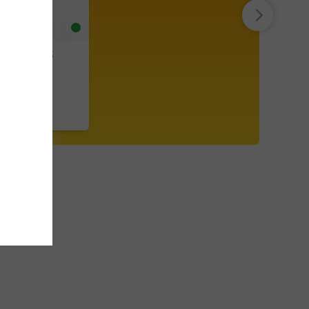
 CUCUMBER
entopf blau
9,90 €