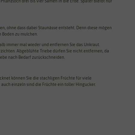
anzloch drei bis vier Samen in die Erde. Später bleibt nur
eßen, ohne dass dabei Staunässe entsteht. Denn diese mögen
den Boden zu mulchen.
halb immer mal wieder und entfernen Sie das Unkraut.
ichten. Abgeblühte Triebe dürfen Sie nicht entfernen, da
riebe nach Bedarf zurückschneiden.
cknet können Sie die stachligen Früchte für viele
uch einzeln sind die Früchte ein toller Hingucker.