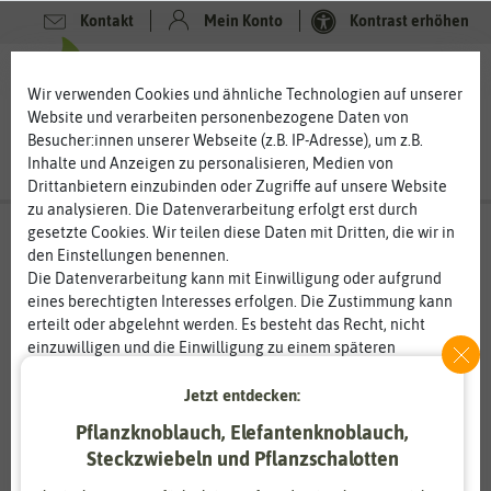
Kontakt
Mein Konto
Kontrast erhöhen
0
0
Wir verwenden Cookies und ähnliche Technologien auf unserer
Website und verarbeiten personenbezogene Daten von
Besucher:innen unserer Webseite (z.B. IP-Adresse), um z.B.
Inhalte und Anzeigen zu personalisieren, Medien von
Drittanbietern einzubinden oder Zugriffe auf unsere Website
zu analysieren. Die Datenverarbeitung erfolgt erst durch
gesetzte Cookies. Wir teilen diese Daten mit Dritten, die wir in
den Einstellungen benennen.
Die Datenverarbeitung kann mit Einwilligung oder aufgrund
eines berechtigten Interesses erfolgen. Die Zustimmung kann
erteilt oder abgelehnt werden. Es besteht das Recht, nicht
einzuwilligen und die Einwilligung zu einem späteren
Zeitpunkt zu ändern oder zu widerrufen. Weitere
Informationen zur Verwendung personenbezogener Daten und
Jetzt entdecken:
den Diensten erklären wir in unserer
Daten­schutz­erklärung
.
Pflanzknoblauch, Elefantenknoblauch,
Steckzwiebeln und Pflanzschalotten
Essenziell
Statistik