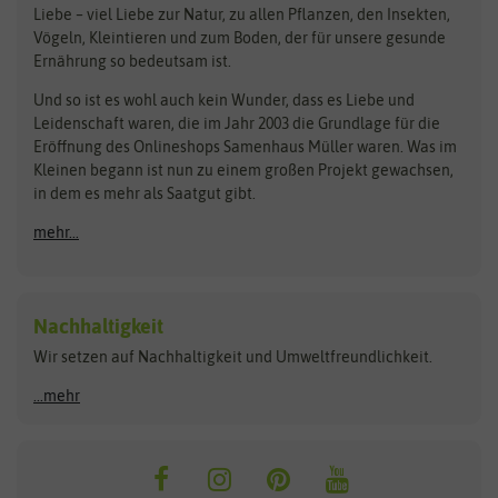
Liebe – viel Liebe zur Natur, zu allen Pflanzen, den Insekten,
Pilzbrut
BioBalu
elho
Vögeln, Kleintieren und zum Boden, der für unsere gesunde
Rasensamen
Ernährung so bedeutsam ist.
Bionana
Eschenfelder
Steckzwiebeln
Zimmer & Kübelpflanzen
Und so ist es wohl auch kein Wunder, dass es Liebe und
BIOWOL
Feldsaaten Freudenberger
Kataloge
Leidenschaft waren, die im Jahr 2003 die Grundlage für die
Blumicorn
Fertil
Schnäppchen
Eröffnung des Onlineshops Samenhaus Müller waren. Was im
Kleinen begann ist nun zu einem großen Projekt gewachsen,
Bûten Birds
Flora Elite
Anzucht & Gartenzubehör
in dem es mehr als Saatgut gibt.
Bûten Home
Flora Elite Blumenzwiebeln
mehr...
Anzuchtschalen
Buzzy Seeds
Flora Fantastica
Anzuchttöpfe
Buzzy Gifts
Florex
Folien, Vliese und Netze
Growblocks, Erde & Dünger
Carl Pabst
Nachhaltigkeit
Heizmatte & Heizkabel
Wir setzen auf Nachhaltigkeit und Umweltfreundlichkeit.
Florissa
Hortitops
Kokos-Quelltabletten
Zimmergewächshaus
Flortis
Jansen Zaden
...mehr
FLORTUS
Jiffy
Gemüsesamen
Franchi Sementi
JUB Holland
Bohnen & Erbsen