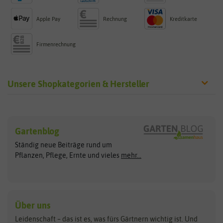
Apple Pay
Rechnung
Kreditkarte
Firmenrechnung
Unsere Shopkategorien & Hersteller
Sämereien
Hersteller
Blumensamen
Gartenblog
Exotische Samen
Arche Noah
Clever Pots
Ständig neue Beiträge rund um
Gemüsesamen
ASB Greenworld
COMPO
Pflanzen, Pflege, Ernte und vieles
mehr...
Gründünger
Keimsprossen
Austrosaat
Culinaris
Kiloware
baza
De Bolster Bio-Samen
Kleintiersaaten
Kräutersamen
Benary
Dobar
Über uns
Loretta-Rasen
Bingenheimer Saatgut
Dürr-Samen
Leidenschaft – das ist es, was fürs Gärtnern wichtig ist. Und
Obstsamen