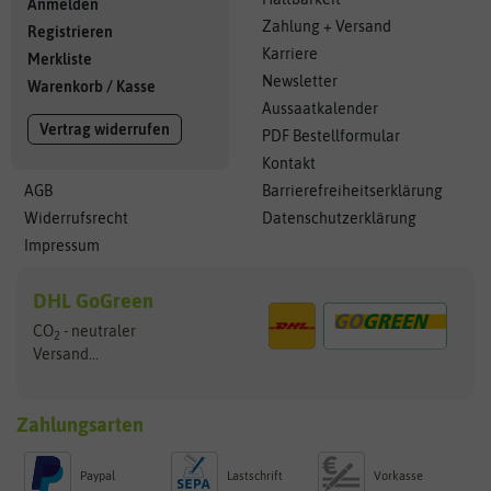
Anmelden
Zahlung + Versand
Registrieren
Karriere
Merkliste
Newsletter
Warenkorb
/
Kasse
Aussaatkalender
Vertrag widerrufen
PDF Bestellformular
Kontakt
AGB
Barrierefreiheitserklärung
Widerrufsrecht
Datenschutzerklärung
Impressum
DHL GoGreen
CO
- neutraler
2
Versand...
Zahlungsarten
Paypal
Lastschrift
Vorkasse