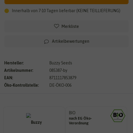
Innerhalb von 7-10 Tagen lieferbar (KEINE TEILLIEFERUNG)
Merkliste
Artikelbewertungen
Hersteller:
Buzzy Seeds
Artikelnummer:
085387-by
EAN:
8711117853879
Öko-Kontrollstelle:
DE-ÖKO-006
BIO
nach EG Öko-
Landwirtschaft arbeiten.
Verordnung
den Richtlinien der biologischen
Saatgut aus Betrieben, die nach