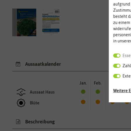
aufgrund 
Zustimmun
besteht d
zu einem 
widerrufe
personen
in unsere
Esse
Aussaatkalender
Zahl
Exte
Jan.
Feb.
Mär.
Apr.
Weitere E
Aussaat Haus
Blüte
Beschreibung