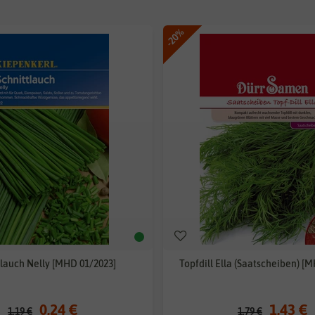
-20%
tlauch Nelly [MHD 01/2023]
Topfdill Ella (Saatscheiben) [
0,24 €
1,43 €
1,19 €
1,79 €