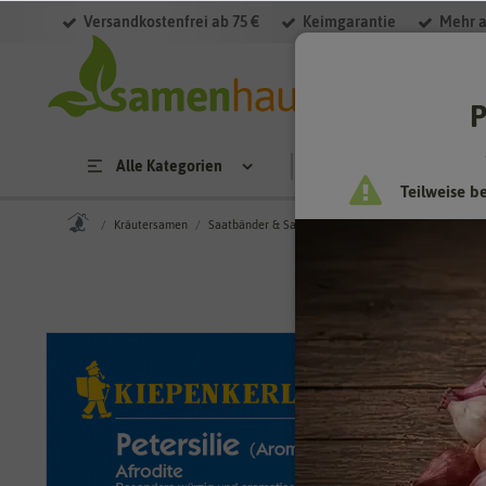
Versandkostenfrei ab 75 €
Keimgarantie
Mehr a
P
Alle Kategorien
Saatgut
Anzucht & 
Teilweise b
Kräutersamen
Saatbänder & Saatplatten
Petersilie Afrodite, Ar