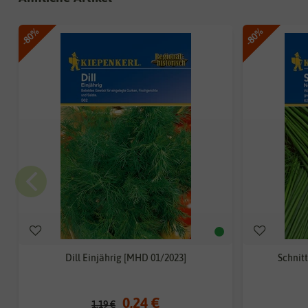
-80%
-80%
Dill Einjährig [MHD 01/2023]
Schnit
0,24 €
1,19 €