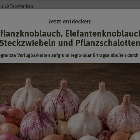
ls 60 Top-Marken
Jetzt entdecken:
Su
flanzknoblauch, Elefantenknoblauc
Steckzwiebeln und Pflanzschalotte
Gartenzubehör
Gründünger & -düngung
Pflanzgut
Keimspros
egrenzte Verfügbarkeiten aufgrund regionaler Ertragseinbußen durch 
omapetersilie (Saatscheiben)
Petersilie Afrodite, Aromapetersilie
(Saatscheiben)
Besonder würzig und aromatisch
Hersteller:
Kiepenkerl
Artikelnummer:
3273_old48