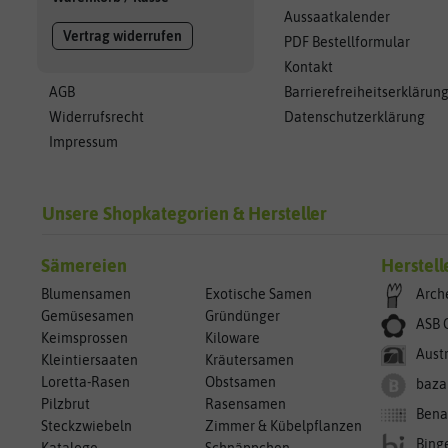
Aussaatkalender
Vertrag widerrufen
PDF Bestellformular
Kontakt
AGB
Barrierefreiheitserklärun
Widerrufsrecht
Datenschutzerklärung
Impressum
Unsere Shopkategorien & Hersteller
Sämereien
Herstell
Blumensamen
Exotische Samen
Arch
Gemüsesamen
Gründünger
ASB 
Keimsprossen
Kiloware
Aust
Kleintiersaaten
Kräutersamen
Loretta-Rasen
Obstsamen
baza
Pilzbrut
Rasensamen
Bena
Steckzwiebeln
Zimmer & Kübelpflanzen
Bing