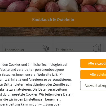
EAN:
4000159032484
Knoblauch & Zwiebeln
Inhalt
Standort
sonnig, vollsonnig)
Wie viel ist enthalten
Pflanze? (schattig, halbschattig,
5 Saatscheiben
sonnig
Wie viel Licht benötigt die
Lebensdauer
Fruchtfarbe
mehrjährig.
sie nach dem Reifungsprozess hat.
einjährig, zweijährig oder
zweijährig
grün
Die Farbe der reifen Frucht, die
Pflanzen werden kategorisiert in:
Alle akzept
enden Cookies und ähnliche Technologien auf
Website und verarbeiten personenbezogene
 Besucher:innen unserer Webseite (z.B. IP-
Alle ableh
 um z.B. Inhalte und Anzeigen zu personalisieren,
n Drittanbietern einzubinden oder Zugriffe auf
Auswahl akze
bsite zu analysieren. Die Datenverarbeitung
rst durch gesetzte Cookies. Wir teilen diese Daten
en, die wir in den Einstellungen benennen.
verarbeitung kann mit Einwilligung oder