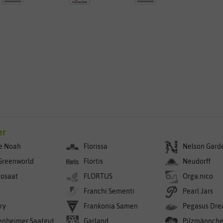
g
er
e Noah
Florissa
Nelson Gard
Greenworld
Flortis
Neudorff
rosaat
FLORTUS
Orga.nico
Franchi Sementi
Pearl Jars
ry
Frankonia Samen
Pegasus Dre
enheimer Saatgut
Garland
Pilzmännch