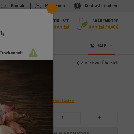
Kontakt
Mein Konto
Kontrast erhöhen
MERKLISTE
WARENKORB
che
0 Artikel
0
Artikel /
0,00 €
h,
n
sen
❤ für Tiere
SALE
Trockenheit.
Zurück zur Übersicht
2,99 €
*
* inkl. 7% MwSt. zzgl.
Versandkosten