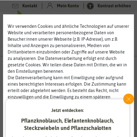
Kontakt
Mein Konto
Kontrast erhöhen
0
0
Wir verwenden Cookies und ähnliche Technologien auf unserer
Website und verarbeiten personenbezogene Daten von
Besucher:innen unserer Webseite (z.B. IP-Adresse), um z.B.
Inhalte und Anzeigen zu personalisieren, Medien von
Drittanbietern einzubinden oder Zugriffe auf unsere Website
zu analysieren. Die Datenverarbeitung erfolgt erst durch
gesetzte Cookies. Wir teilen diese Daten mit Dritten, die wir in
den Einstellungen benennen.
Die Datenverarbeitung kann mit Einwilligung oder aufgrund
eines berechtigten Interesses erfolgen. Die Zustimmung kann
erteilt oder abgelehnt werden. Es besteht das Recht, nicht
einzuwilligen und die Einwilligung zu einem späteren
Zeitpunkt zu ändern oder zu widerrufen. Weitere
Informationen zur Verwendung personenbezogener Daten und
Jetzt entdecken:
den Diensten erklären wir in unserer
Daten­schutz­erklärung
.
Pflanzknoblauch, Elefantenknoblauch,
Steckzwiebeln und Pflanzschalotten
Essenziell
Statistik