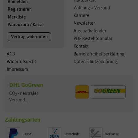
Haltbarkeit
Anmelden
Zahlung + Versand
Registrieren
Karriere
Merkliste
Newsletter
Warenkorb
/
Kasse
Aussaatkalender
Vertrag widerrufen
PDF Bestellformular
Kontakt
AGB
Barrierefreiheitserklärung
Widerrufsrecht
Datenschutzerklärung
Impressum
DHL GoGreen
CO
- neutraler
2
Versand...
Zahlungsarten
Paypal
Lastschrift
Vorkasse