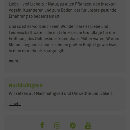
Liebe – viel Liebe zur Natur, zu allen Pflanzen, den Insekten,
Pilzbrut
BioBalu
elho
Vögeln, Kleintieren und zum Boden, der für unsere gesunde
Rasensamen
Ernährung so bedeutsam ist.
Bionana
Eschenfelder
Steckzwiebeln
Zimmer & Kübelpflanzen
Und so ist es wohl auch kein Wunder, dass es Liebe und
BIOWOL
Feldsaaten Freudenberger
Kataloge
Leidenschaft waren, die im Jahr 2003 die Grundlage für die
Blumicorn
Fertil
Schnäppchen
Eröffnung des Onlineshops Samenhaus Müller waren. Was im
Kleinen begann ist nun zu einem großen Projekt gewachsen,
Bûten Birds
Flora Elite
Anzucht & Gartenzubehör
in dem es mehr als Saatgut gibt.
Bûten Home
Flora Elite Blumenzwiebeln
mehr...
Anzuchtschalen
Buzzy Seeds
Flora Fantastica
Anzuchttöpfe
Buzzy Gifts
Florex
Folien, Vliese und Netze
Growblocks, Erde & Dünger
Carl Pabst
Nachhaltigkeit
Heizmatte & Heizkabel
Wir setzen auf Nachhaltigkeit und Umweltfreundlichkeit.
Florissa
Hortitops
Kokos-Quelltabletten
Zimmergewächshaus
Flortis
Jansen Zaden
...mehr
FLORTUS
Jiffy
Gemüsesamen
Franchi Sementi
JUB Holland
Bohnen & Erbsen