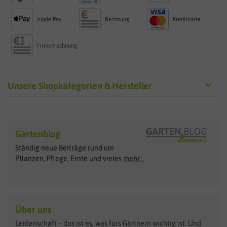
Apple Pay
Rechnung
Kreditkarte
Firmenrechnung
Unsere Shopkategorien & Hersteller
Sämereien
Hersteller
Blumensamen
Gartenblog
Exotische Samen
Arche Noah
Clever Pots
Ständig neue Beiträge rund um
Gemüsesamen
ASB Greenworld
COMPO
Pflanzen, Pflege, Ernte und vieles
mehr...
Gründünger
Keimsprossen
Austrosaat
Culinaris
Kiloware
baza
De Bolster Bio-Samen
Kleintiersaaten
Kräutersamen
Benary
Dobar
Über uns
Loretta-Rasen
Bingenheimer Saatgut
Dürr-Samen
Leidenschaft – das ist es, was fürs Gärtnern wichtig ist. Und
Obstsamen