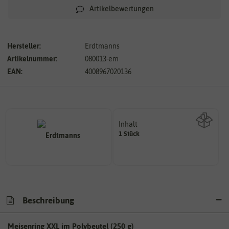
Artikelbewertungen
Hersteller:
Erdtmanns
Artikelnummer:
080013-em
EAN:
4008967020136
Inhalt
1 Stück
Wie viel ist enthalten
Beschreibung
Meisenring XXL im Polybeutel (250 g)