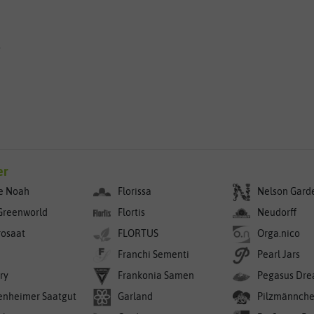
g
er
e Noah
Florissa
Nelson Gard
Greenworld
Flortis
Neudorff
rosaat
FLORTUS
Orga.nico
Franchi Sementi
Pearl Jars
ry
Frankonia Samen
Pegasus Dre
enheimer Saatgut
Garland
Pilzmännch