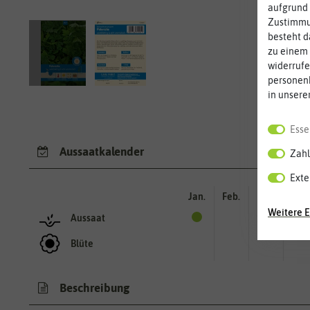
aufgrund 
Zustimmun
besteht d
zu einem 
widerrufe
personen
in unsere
Esse
Aussaatkalender
Zahl
Exte
Jan.
Feb.
Mär.
Apr.
Weitere E
Aussaat
Blüte
Beschreibung