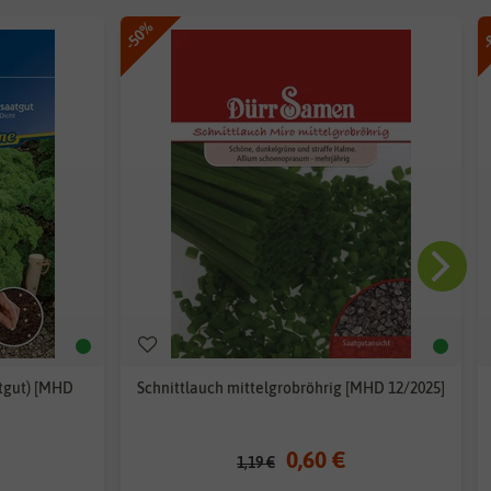
-50%
-
atgut) [MHD
Schnittlauch mittelgrobröhrig [MHD 12/2025]
0,60 €
1,19 €