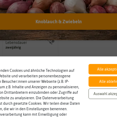
Inhalt
Standort
sonnig, vollsonnig)
Knoblauch & Zwiebeln
Wie viel ist enthalten
Pflanze? (schattig, halbschattig,
ausreichend für ca. 1000 Pflanzen
Sonnig / Halbschattig
Wie viel Licht benötigt die
Lebensdauer
mehrjährig.
einjährig, zweijährig oder
zweijährig
Pflanzen werden kategorisiert in:
Alle akzept
enden Cookies und ähnliche Technologien auf
Website und verarbeiten personenbezogene
 Besucher:innen unserer Webseite (z.B. IP-
Alle ableh
 um z.B. Inhalte und Anzeigen zu personalisieren,
n Drittanbietern einzubinden oder Zugriffe auf
Auswahl akze
bsite zu analysieren. Die Datenverarbeitung
rst durch gesetzte Cookies. Wir teilen diese Daten
en, die wir in den Einstellungen benennen.
verarbeitung kann mit Einwilligung oder