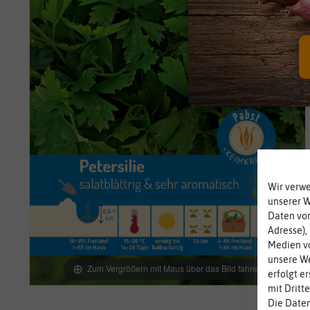
Wir verw
unserer 
Daten von
Adresse),
Medien vo
unsere We
Zum Vergrößern mit Maus über das Bild fahren
erfolgt e
mit Dritt
Die Daten