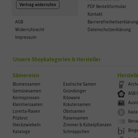
Vertrag widerrufen
PDF Bestellformular
Kontakt
AGB
Barrierefreiheitserklärun
Widerrufsrecht
Datenschutzerklärung
Impressum
Unsere Shopkategorien & Hersteller
Sämereien
Herstell
Blumensamen
Exotische Samen
Arch
Gemüsesamen
Gründünger
ASB 
Keimsprossen
Kiloware
Aust
Kleintiersaaten
Kräutersamen
Loretta-Rasen
Obstsamen
baza
Pilzbrut
Rasensamen
Bena
Steckzwiebeln
Zimmer & Kübelpflanzen
Bing
Kataloge
Schnäppchen