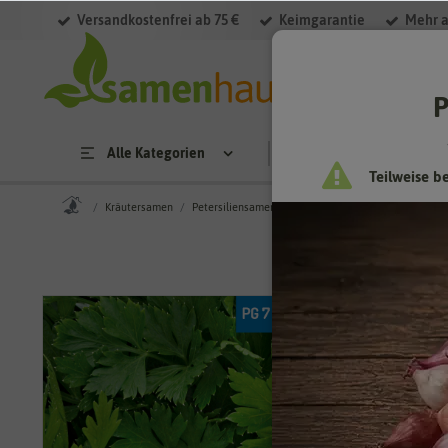
Versandkostenfrei ab 75 €
Keimgarantie
Mehr a
P
Alle Kategorien
Saatgut
Anzucht & 
Teilweise b
Kräutersamen
Petersiliensamen
Petersilie Gigante d'Italia