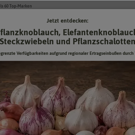
ls 60 Top-Marken
Jetzt entdecken:
Su
flanzknoblauch, Elefantenknoblauc
Steckzwiebeln und Pflanzschalotte
Gartenzubehör
Pflanzgut
Keimsprossen
❤ für Tiere
egrenzte Verfügbarkeiten aufgrund regionaler Ertragseinbußen durch 
Petersilie Gigante d'Italia
Hersteller:
Carl Pabst
Artikelnummer:
172205-cp
EAN:
4001336722051