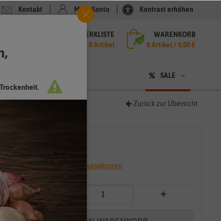
Kontakt
Mein Konto
Kontrast erhöhen
MERKLISTE
WARENKORB
che
0 Artikel
0
Artikel /
0,00 €
h,
n
SALE
Trockenheit.
Zurück zur Übersicht
1,89 €
*
* inkl. 7% MwSt. zzgl.
Versandkosten