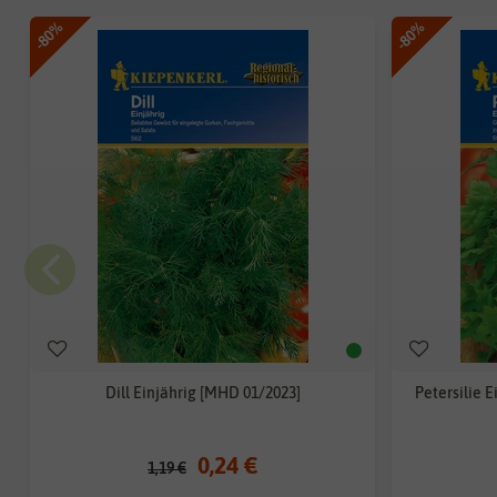
-80%
-80%
Dill Einjährig [MHD 01/2023]
Petersilie 
0,24 €
1,19 €