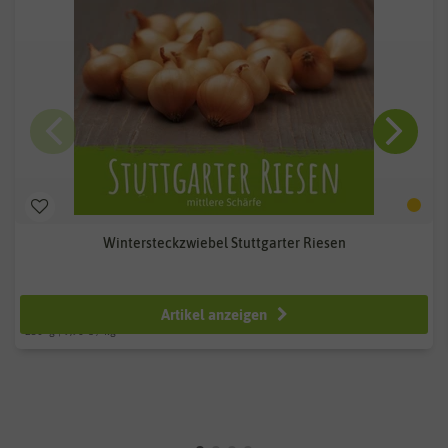
Wintersteckzwiebel Stuttgarter Riesen
ab 2,49 €
Artikel anzeigen
250
g
| 9,96 € / kg