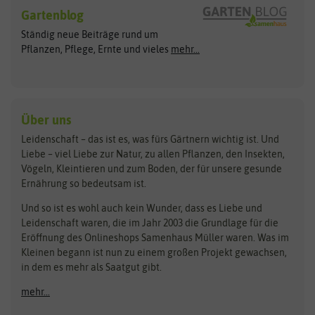
Blumensamen
Gartenblog
Exotische Samen
Arche Noah
Clever Pots
Ständig neue Beiträge rund um
Gemüsesamen
ASB Greenworld
COMPO
Pflanzen, Pflege, Ernte und vieles
mehr...
Gründünger
Keimsprossen
Austrosaat
Culinaris
Kiloware
baza
De Bolster Bio-Samen
Kleintiersaaten
Kräutersamen
Benary
Dobar
Über uns
Loretta-Rasen
Bingenheimer Saatgut
Dürr-Samen
Leidenschaft – das ist es, was fürs Gärtnern wichtig ist. Und
Obstsamen
Liebe – viel Liebe zur Natur, zu allen Pflanzen, den Insekten,
Pilzbrut
BioBalu
elho
Vögeln, Kleintieren und zum Boden, der für unsere gesunde
Rasensamen
Ernährung so bedeutsam ist.
Bionana
Eschenfelder
Steckzwiebeln
Zimmer & Kübelpflanzen
Und so ist es wohl auch kein Wunder, dass es Liebe und
BIOWOL
Feldsaaten Freudenberger
Kataloge
Leidenschaft waren, die im Jahr 2003 die Grundlage für die
Blumicorn
Fertil
Schnäppchen
Eröffnung des Onlineshops Samenhaus Müller waren. Was im
Kleinen begann ist nun zu einem großen Projekt gewachsen,
Bûten Birds
Flora Elite
Anzucht & Gartenzubehör
in dem es mehr als Saatgut gibt.
Bûten Home
Flora Elite Blumenzwiebeln
mehr...
Anzuchtschalen
Buzzy Seeds
Flora Fantastica
Anzuchttöpfe