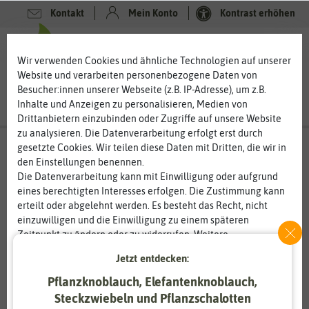
Kontakt
Mein Konto
Kontrast erhöhen
0
0
Wir verwenden Cookies und ähnliche Technologien auf unserer
Website und verarbeiten personenbezogene Daten von
Besucher:innen unserer Webseite (z.B. IP-Adresse), um z.B.
Inhalte und Anzeigen zu personalisieren, Medien von
Drittanbietern einzubinden oder Zugriffe auf unsere Website
zu analysieren. Die Datenverarbeitung erfolgt erst durch
gesetzte Cookies. Wir teilen diese Daten mit Dritten, die wir in
den Einstellungen benennen.
Die Datenverarbeitung kann mit Einwilligung oder aufgrund
eines berechtigten Interesses erfolgen. Die Zustimmung kann
erteilt oder abgelehnt werden. Es besteht das Recht, nicht
einzuwilligen und die Einwilligung zu einem späteren
Zeitpunkt zu ändern oder zu widerrufen. Weitere
Informationen zur Verwendung personenbezogener Daten und
Jetzt entdecken:
den Diensten erklären wir in unserer
Daten­schutz­erklärung
.
Pflanzknoblauch, Elefantenknoblauch,
Steckzwiebeln und Pflanzschalotten
Essenziell
Statistik