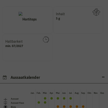
Inhalt
5 g
Wie viel ist enthalten
Haltbarkeit
sollte.
min. 07/2027
und Pflanzgut sehr gut keimen
Zeitpunkt, bis zu dem das Saat-
Aussaatkalender
Jan.
Feb.
Mär.
Apr.
Mai
Jun.
Jul.
Aug.
Sep.
Okt.
Nov.
Dez.
Aussaat
Aussaat Haus
Blüte