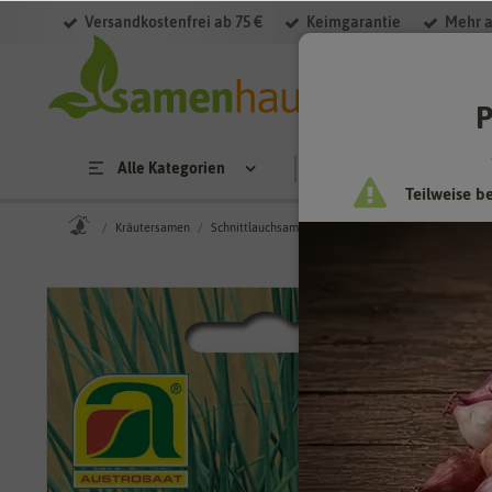
Versandkostenfrei ab 75 €
Keimgarantie
Mehr a
P
Alle Kategorien
Saatgut
Anzucht & 
Teilweise b
Kräutersamen
Schnittlauchsamen
Schnittlauch Mittelgrobröhrig