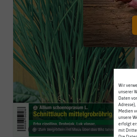
Wir verw
unserer 
Daten von
Adresse),
Medien vo
unsere We
erfolgt e
Zum Vergrößern mit Maus über das Bild fahren
mit Dritt
Die Daten