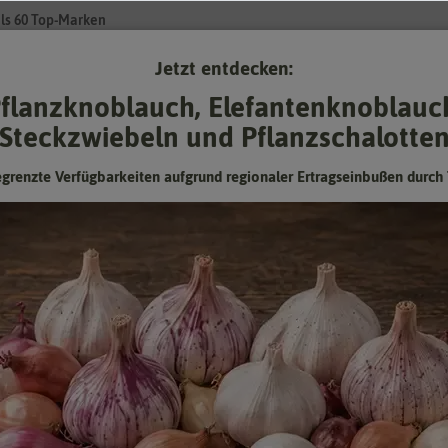
ls 60 Top-Marken
Jetzt entdecken:
Su
flanzknoblauch, Elefantenknoblauc
Steckzwiebeln und Pflanzschalotte
Gartenzubehör
Gründünger & -düngung
Pflanzgut
Keimspros
egrenzte Verfügbarkeiten aufgrund regionaler Ertragseinbußen durch 
Schnittlauch Mittelgrobröhrig
Winterharte Sorte mit dunkelgrünen, mittelgroben
Schnittlauchhalmen
Hersteller:
Austrosaat
Artikelnummer:
4265-as