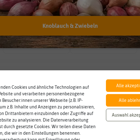
EAN:
9001415542650
Knoblauch & Zwiebeln
Inhalt
Lebensdauer
mehrjährig.
Wie viel ist enthalten
einjährig, zweijährig oder
ca. 1 g
mehrjährig
Pflanzen werden kategorisiert in:
Alle akzept
enden Cookies und ähnliche Technologien auf
Website und verarbeiten personenbezogene
 Besucher:innen unserer Webseite (z.B. IP-
Alle ableh
 um z.B. Inhalte und Anzeigen zu personalisieren,
n Drittanbietern einzubinden oder Zugriffe auf
Auswahl akze
bsite zu analysieren. Die Datenverarbeitung
rst durch gesetzte Cookies. Wir teilen diese Daten
en, die wir in den Einstellungen benennen.
verarbeitung kann mit Einwilligung oder