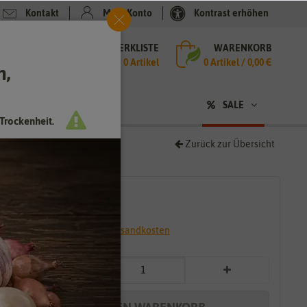
Kontakt
Mein Konto
Kontrast erhöhen
MERKLISTE
WARENKORB
che
0 Artikel
0
Artikel /
0,00 €
h,
n
sen
❤ für Tiere
SALE
Trockenheit.
Zurück zur Übersicht
2,39 €
*
* inkl. 7% MwSt. zzgl.
Versandkosten