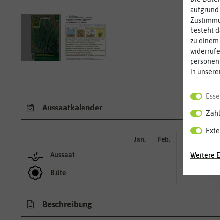
aufgrund 
Zustimmun
besteht d
zu einem 
widerrufe
personen
in unsere
Esse
Aussaatkalender
Zahl
Exte
Jan.
Feb.
Mär.
Apr.
Aussaat
Weitere E
Blüte
Beschreibung