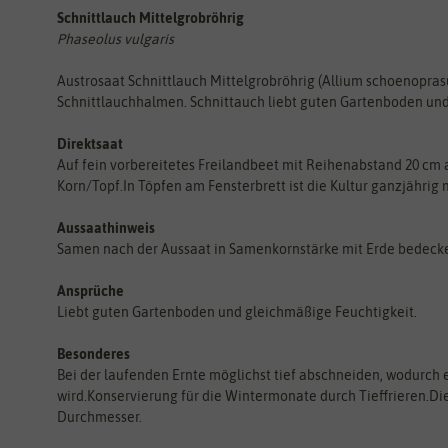
Schnittlauch Mittelgrobröhrig
Phaseolus vulgaris
Austrosaat Schnittlauch Mittelgrobröhrig (Allium schoenoprasu
Schnittlauchhalmen. Schnittauch liebt guten Gartenboden und
Direktsaat
Auf fein vorbereitetes Freilandbeet mit Reihenabstand 20 cm al
Korn/Topf.In Töpfen am Fensterbrett ist die Kultur ganzjährig 
Aussaathinweis
Samen nach der Aussaat in Samenkornstärke mit Erde bedecke
Ansprüche
Liebt guten Gartenboden und gleichmäßige Feuchtigkeit.
Besonderes
Bei der laufenden Ernte möglichst tief abschneiden, wodurch 
wird.Konservierung für die Wintermonate durch Tieffrieren.Dies
Durchmesser.