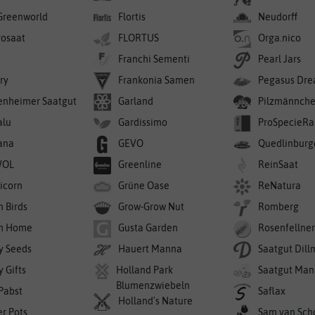
Greenworld
Flortis
Neudorff
rosaat
FLORTUS
Orga.nico
Franchi Sementi
Pearl Jars
ry
Frankonia Samen
Pegasus Dre
enheimer Saatgut
Garland
Pilzmännch
alu
Gardissimo
ProSpecieRa
ana
GEVO
Quedlinburg
WOL
Greenline
ReinSaat
icorn
Grüne Oase
ReNatura
n Birds
Grow-Grow Nut
Romberg
n Home
Gusta Garden
Rosenfellne
y Seeds
Hauert Manna
Saatgut Dil
 Gifts
Holland Park
Saatgut Man
Blumenzwiebeln
 Pabst
Saflax
Holland's Nature
er Pots
Sam van Sch