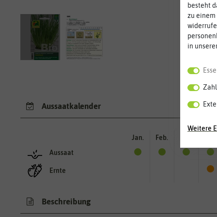
besteht d
zu einem 
widerrufe
personen
in unsere
Esse
Zahl
Exte
Aussaatkalender
Weitere E
Jan.
Feb.
Mär.
Apr.
Aussaat
Ernte
Beschreibung