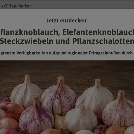
ls 60 Top-Marken
Jetzt entdecken:
Su
flanzknoblauch, Elefantenknoblauc
Steckzwiebeln und Pflanzschalotte
Gartenzubehör
Pflanzgut
Keimsprossen
❤ für Tiere
egrenzte Verfügbarkeiten aufgrund regionaler Ertragseinbußen durch 
 12/2023]
BIO Schnittlauch Staro [MHD 12/2023]
Mindesthaltbarkeitsdatum (MHD) überschritten oder
fast erreicht:
Kann man abgelaufenes Saatgut trotzdem noch
verwenden?