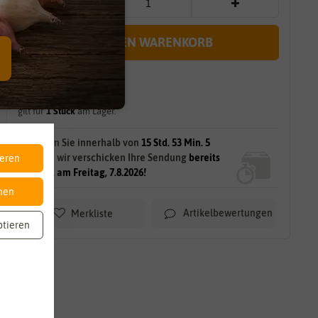
IN DEN WARENKORB
sofort lieferbar
gilt für
1
Stück
am Lager.
Bestellen Sie innerhalb von
15 Std. 53 Min. 4
Sek.
und wir verschicken Ihre Sendung
bereits
ieren
morgen, am Freitag, 7.8.2026!
nen
Artikelbewertungen
Merkliste
ptieren