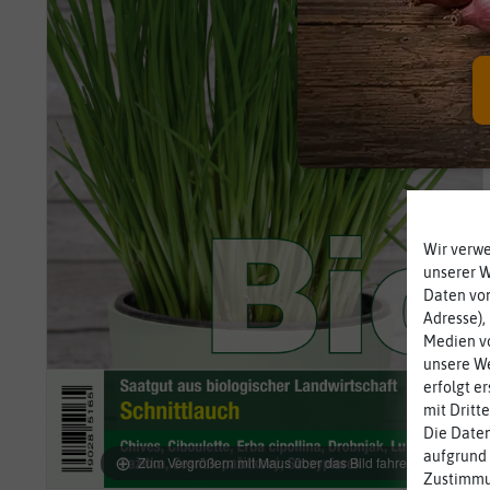
Wir verw
unserer 
Daten von
Adresse),
Medien vo
unsere We
erfolgt e
mit Dritt
Die Daten
aufgrund 
Zum Vergrößern mit Maus über das Bild fahren
Zustimmun