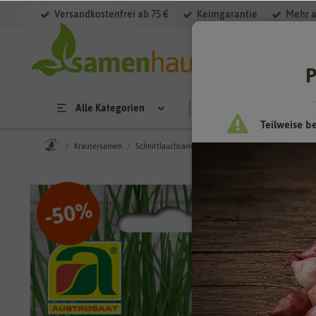
Versandkostenfrei ab 75 €
Keimgarantie
Mehr a
P
Alle Kategorien
Saatgut
Anzucht & 
Teilweise b
Kräutersamen
Schnittlauchsamen
BIO Schnittlauch Staro [MHD
%
50
-