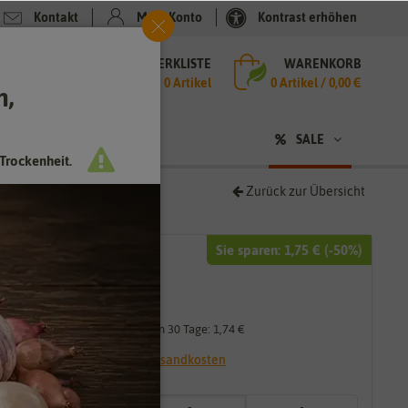
Kontakt
Mein Konto
Kontrast erhöhen
MERKLISTE
WARENKORB
che
0 Artikel
0
Artikel /
0,00 €
h,
n
SALE
Trockenheit.
Zurück zur Übersicht
Sie sparen:
1,75 €
(-
50
%)
3,49 €
1,75 €
*
Niedrigster Preis der letzten 30 Tage:
1,74 €
* inkl. 7% MwSt. zzgl.
Versandkosten