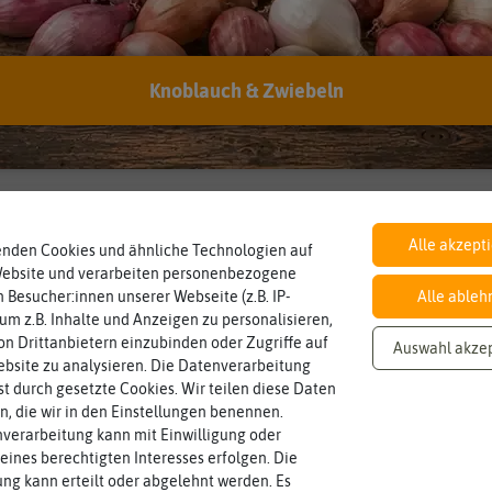
Hersteller:
Austrosaat
Artikelnummer:
5685-as
Knoblauch & Zwiebeln
EAN:
9001415656852
Öko-Kontrollstelle:
DE-ÖKO-006
BIO
Inhalt
Landwirtschaft arbeiten.
nach EG Öko-
Alle akzept
enden Cookies und ähnliche Technologien auf
den Richtlinien der biologischen
Wie viel ist enthalten
ca. 0,6 g
Verordnung
Saatgut aus Betrieben, die nach
Website und verarbeiten personenbezogene
 Besucher:innen unserer Webseite (z.B. IP-
Alle ableh
 um z.B. Inhalte und Anzeigen zu personalisieren,
Haltbarkeit
Standort
n Drittanbietern einzubinden oder Zugriffe auf
sollte.
sonnig, vollsonnig)
Auswahl akze
und Pflanzgut sehr gut keimen
Pflanze? (schattig, halbschattig,
min. 12/2023
sonnig
bsite zu analysieren. Die Datenverarbeitung
Zeitpunkt, bis zu dem das Saat-
Wie viel Licht benötigt die
rst durch gesetzte Cookies. Wir teilen diese Daten
en, die wir in den Einstellungen benennen.
verarbeitung kann mit Einwilligung oder
eines berechtigten Interesses erfolgen. Die
g kann erteilt oder abgelehnt werden. Es