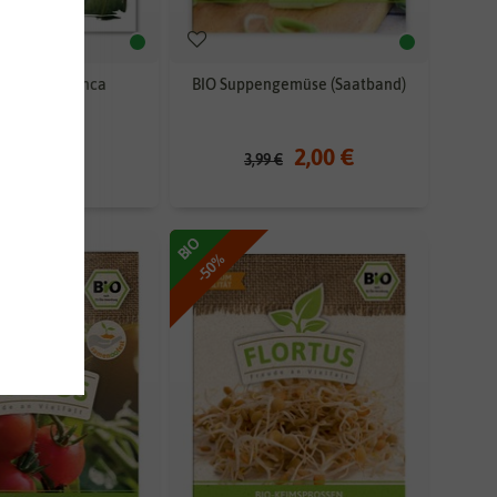
nutkürbis Sonca
BIO Suppengemüse (Saatband)
1,90 €
2,00 €
9 €
3,99 €
BIO
-50%