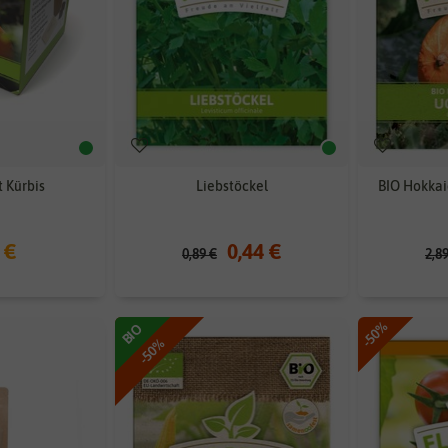
 Kürbis
Liebstöckel
BIO Hokkai
 €
0,44 €
0,89 €
2,8
-50%
BIO
-50%