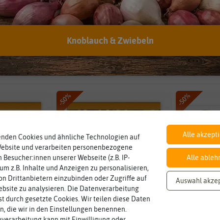
en
Lieferbarkeit
Anbauo
Knoblauch & Zwiebeln
funden
-50%
-50%
Alle akzept
enden Cookies und ähnliche Technologien auf
Website und verarbeiten personenbezogene
 Besucher:innen unserer Webseite (z.B. IP-
Alle ableh
 um z.B. Inhalte und Anzeigen zu personalisieren,
n Drittanbietern einzubinden oder Zugriffe auf
Auswahl akze
bsite zu analysieren. Die Datenverarbeitung
rst durch gesetzte Cookies. Wir teilen diese Daten
en, die wir in den Einstellungen benennen.
verarbeitung kann mit Einwilligung oder