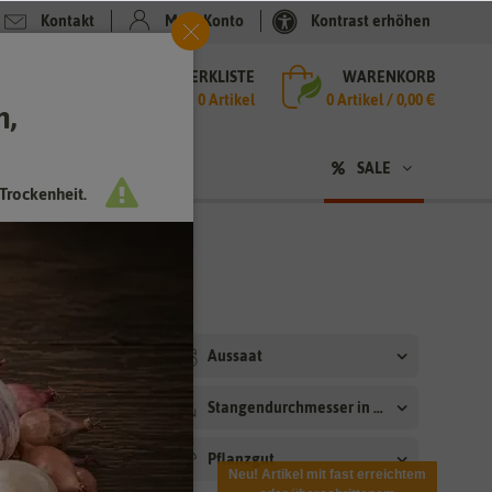
Kontakt
Mein Konto
Kontrast erhöhen
MERKLISTE
WARENKORB
che
0 Artikel
0
Artikel /
0,00 €
h,
n
SALE
Trockenheit.
ler
Aussaat
ittel
Stangendurchmesser in mm
dauer
Pflanzgut