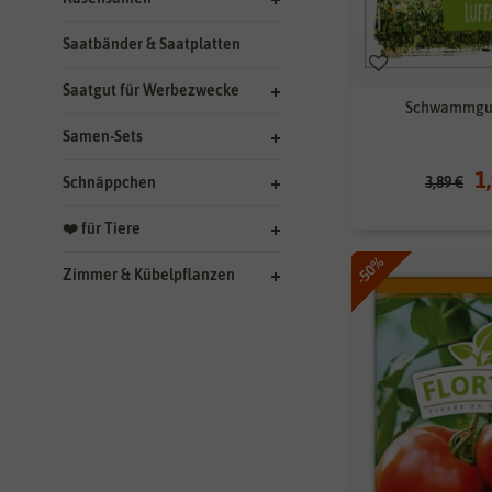
Saatbänder & Saatplatten
Saatgut für Werbezwecke
Schwammgur
Samen-Sets
1
3,89 €
Schnäppchen
❤️ für Tiere
-50%
Zimmer & Kübelpflanzen