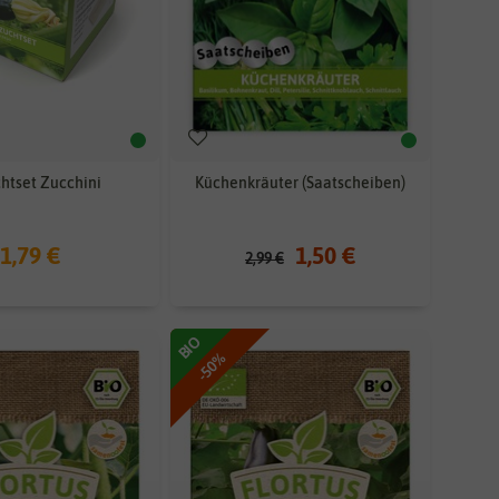
htset Zucchini
Küchenkräuter (Saatscheiben)
1,79 €
1,50 €
2,99 €
BIO
-50%