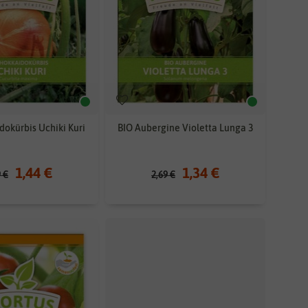
dokürbis Uchiki Kuri
BIO Aubergine Violetta Lunga 3
1,44 €
1,34 €
9 €
2,69 €