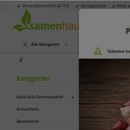
Versandkostenfrei ab 75 €
Keimgarantie
Mehr a
Filter
P
Alle Kategorien
Saatgut
Anzucht & 
Teilweise b
Suchergebn
Kategorien
Kategorie
Anzucht & Gartenzubehör
Aussaat Ha
Anzuchtsets
Baumsamen
Blütenfarbe