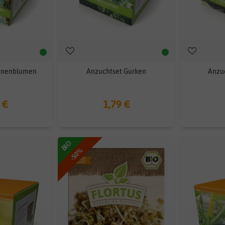
nnenblumen
Anzuchtset Gurken
Anzu
 €
1,79 €
BIO
-50%