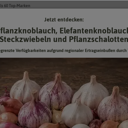
ls 60 Top-Marken
Jetzt entdecken:
Su
flanzknoblauch, Elefantenknoblauc
Steckzwiebeln und Pflanzschalotte
Gartenzubehör
Pflanzgut
Keimsprossen
❤ für Tiere
egrenzte Verfügbarkeiten aufgrund regionaler Ertragseinbußen durch 
isse (
7677
Treffer)
Preis
Herstel
us
Schärfegrad
Leuchtm
Standortbedingungen
Lebens