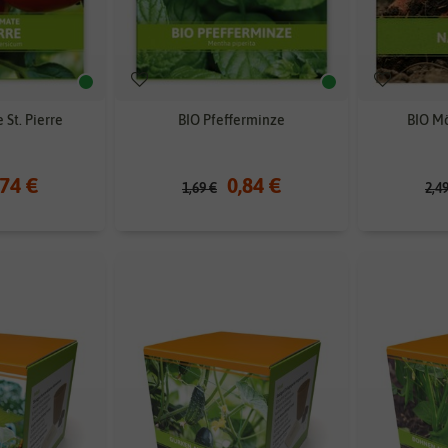
 St. Pierre
BIO Pfefferminze
BIO Mö
,74 €
0,84 €
1,69 €
2,4