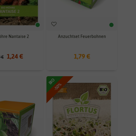
hre Nantaise 2
Anzuchtset Feuerbohnen
1,24 €
1,79 €
9 €
BIO
-50%