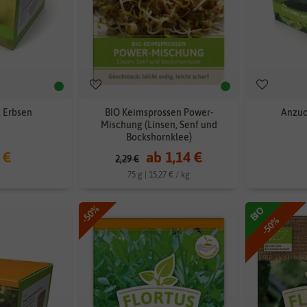
 Erbsen
BIO Keimsprossen Power-
Anzuc
Mischung (Linsen, Senf und
Bockshornklee)
 €
ab 1,14 €
2,29 €
75 g | 15,27 € / kg
-50%
BIO
-50%