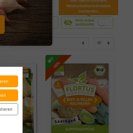
rt
BIO
-50%
ieren
nen
ptieren