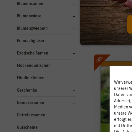
Blumensamen
Aussaathilf
Blumenwiese
Blumenzwiebeln
Einmachgläser
7677 Ergebnisse
ge
Exotische Samen
-50%
Flockenquetschen
Für die Kleinen
Wir verw
unserer 
Geschenke
Daten von
Adresse),
Gemüsesamen
Medien vo
unsere We
Getreidesamen
erfolgt e
mit Dritt
Gutscheine
Die Daten