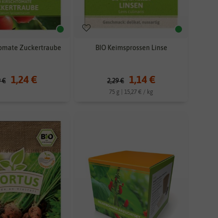
tomate Zuckertraube
BIO Keimsprossen Linse
1,24 €
1,14 €
9 €
2,29 €
75 g | 15,27 € / kg