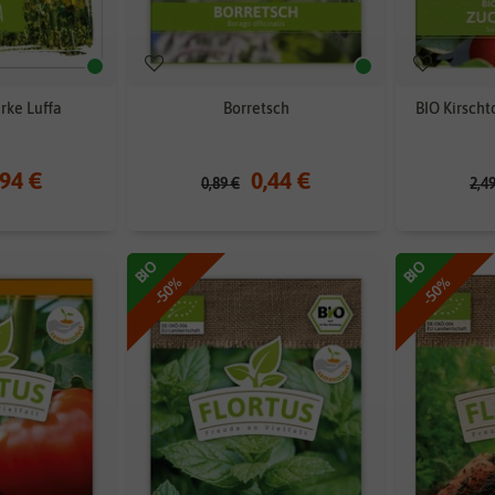
ke Luffa
Borretsch
BIO Kirsch
,94 €
0,44 €
0,89 €
2,4
BIO
BIO
-50%
-50%