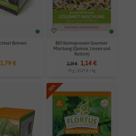
chtset Bohnen
BIO Keimsprossen Gourmet-
Mischung (Quinoa, Linsen und
Rettich)
1,79 €
1,14 €
2,29 €
75 g | 15,27 € / kg
-50%