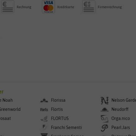
Rechnung
Kreditkarte
Firmenrechnung
g
er
e Noah
Florissa
Nelson Gard
Greenworld
Flortis
Neudorff
rosaat
FLORTUS
Orga.nico
Franchi Sementi
Pearl Jars