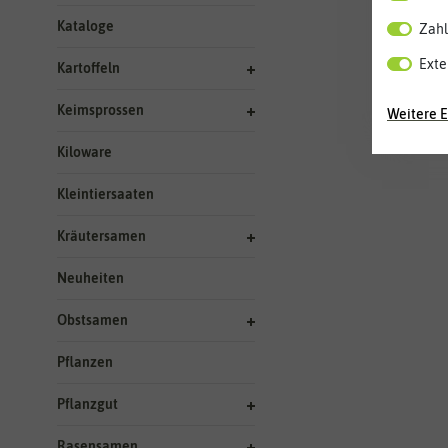
Kataloge
Zahl
Exte
Kartoffeln
Keimsprossen
Weitere E
Kiloware
Kleintiersaaten
Kräutersamen
Neuheiten
Obstsamen
Pflanzen
Pflanzgut
Rasensamen