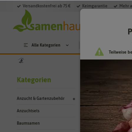
Versandkostenfrei ab 75 €
Keimgarantie
Mehr a
Filter
P
Alle Kategorien
Saatgut
Anzucht & 
Teilweise b
Suchergebn
Kategorien
Hersteller
Anzucht & Gartenzubehör
Anzuchtsets
Baumsamen
Hersteller: Hol