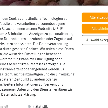
Alle akzept
enden Cookies und ähnliche Technologien auf
Knoblauch & Zwiebeln
nden
Website und verarbeiten personenbezogene
 Besucher:innen unserer Webseite (z.B. IP-
Alle ableh
 um z.B. Inhalte und Anzeigen zu personalisieren,
n Drittanbietern einzubinden oder Zugriffe auf
Auswahl akze
bsite zu analysieren. Die Datenverarbeitung
rst durch gesetzte Cookies. Wir teilen diese Daten
en, die wir in den Einstellungen benennen.
verarbeitung kann mit Einwilligung oder
eines berechtigten Interesses erfolgen. Die
g kann erteilt oder abgelehnt werden. Es
as Recht, nicht einzuwilligen und die Einwilligung
späteren Zeitpunkt zu ändern oder zu
n. Weitere Informationen zur Verwendung
bezogener Daten und den Diensten erklären wir
r
Daten­schutz­erklärung
.
nziell
Statistik