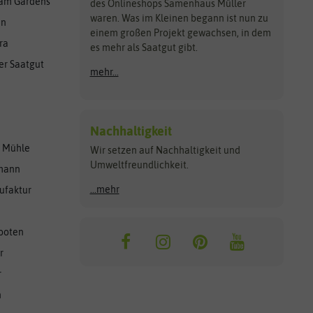
am Gardens
des Onlineshops Samenhaus Müller
waren. Was im Kleinen begann ist nun zu
en
einem großen Projekt gewachsen, in dem
ra
es mehr als Saatgut gibt.
er Saatgut
mehr...
Nachhaltigkeit
r Mühle
Wir setzen auf Nachhaltigkeit und
Umweltfreundlichkeit.
lmann
...mehr
ufaktur
ooten
r
r
n