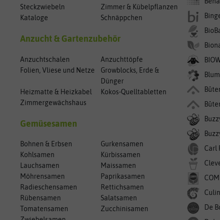
Bena
Steckzwiebeln
Zimmer & Kübelpflanzen
Bing
Kataloge
Schnäppchen
BioB
Anzucht & Gartenzubehör
Bion
Anzuchtschalen
Anzuchttöpfe
BIO
Folien, Vliese und Netze
Growblocks, Erde &
Blum
Dünger
Bûte
Heizmatte & Heizkabel
Kokos-Quelltabletten
Zimmergewächshaus
Bûte
Buzz
Gemüsesamen
Buzzy
Bohnen & Erbsen
Gurkensamen
Carl
Kohlsamen
Kürbissamen
Clev
Lauchsamen
Maissamen
Möhrensamen
Paprikasamen
COM
Radieschensamen
Rettichsamen
Culin
Rübensamen
Salatsamen
De B
Tomatensamen
Zucchinisamen
Zwiebelsamen