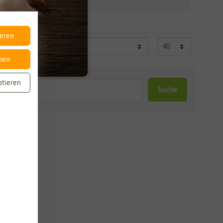
ieren
nen
ptieren
Suche