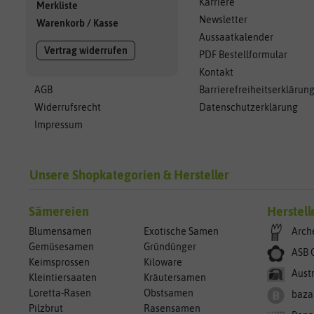
Karriere
Merkliste
Newsletter
Warenkorb
/
Kasse
Aussaatkalender
Vertrag widerrufen
PDF Bestellformular
Kontakt
AGB
Barrierefreiheitserklärun
Widerrufsrecht
Datenschutzerklärung
Impressum
Unsere Shopkategorien & Hersteller
Sämereien
Herstell
Blumensamen
Exotische Samen
Arch
Gemüsesamen
Gründünger
ASB 
Keimsprossen
Kiloware
Aust
Kleintiersaaten
Kräutersamen
Loretta-Rasen
Obstsamen
baza
Pilzbrut
Rasensamen