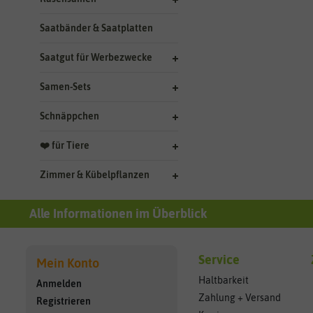
Saatbänder & Saatplatten
Saatgut für Werbezwecke
Samen-Sets
Schnäppchen
❤️ für Tiere
Zimmer & Kübelpflanzen
Alle Informationen im Überblick
Service
Mein Konto
Haltbarkeit
Anmelden
Zahlung + Versand
Registrieren