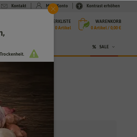
Kontakt
Mein Konto
Kontrast erhöhen
MERKLISTE
WARENKORB
che
0 Artikel
0
Artikel /
0,00 €
h,
n
SALE
Trockenheit.
r)