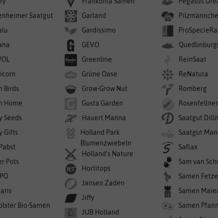
ry
Frankonia Samen
Pegasus Dre
enheimer Saatgut
Garland
Pilzmännch
alu
Gardissimo
ProSpecieRa
ana
GEVO
Quedlinburg
WOL
Greenline
ReinSaat
icorn
Grüne Oase
ReNatura
n Birds
Grow-Grow Nut
Romberg
n Home
Gusta Garden
Rosenfellne
y Seeds
Hauert Manna
Saatgut Dil
 Gifts
Holland Park
Saatgut Man
Blumenzwiebeln
 Pabst
Saflax
Holland's Nature
er Pots
Sam van Sch
Hortitops
PO
Samen Fetze
Jansen Zaden
aris
Samen Maie
Jiffy
olster Bio-Samen
Samen Pfan
JUB Holland