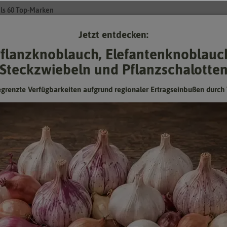
ls 60 Top-Marken
Jetzt entdecken:
Su
flanzknoblauch, Elefantenknoblauc
Steckzwiebeln und Pflanzschalotte
Gartenzubehör
Pflanzgut
Keimsprossen
❤ für Tiere
egrenzte Verfügbarkeiten aufgrund regionaler Ertragseinbußen durch 
isse für Hersteller
Holland Park
(
0
Treffe
land Park