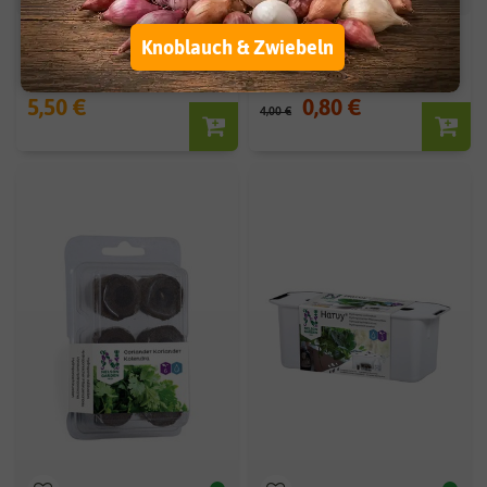
Dünger-Stäbchen Orchideen
Koriander Micro Splits [MHD
Knoblauch & Zwiebeln
(20 Stück)
09/2024]
5,50 €
0,80 €
4,00 €