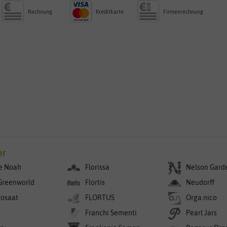
Rechnung
Kreditkarte
Firmenrechnung
g
er
e Noah
Florissa
Nelson Gard
Greenworld
Flortis
Neudorff
rosaat
FLORTUS
Orga.nico
Franchi Sementi
Pearl Jars