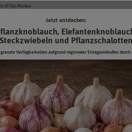
ls 60 Top-Marken
Jetzt entdecken:
Su
flanzknoblauch, Elefantenknoblauc
Steckzwiebeln und Pflanzschalotte
Gartenzubehör
Gründünger & -düngung
Pflanzgut
Keimspros
egrenzte Verfügbarkeiten aufgrund regionaler Ertragseinbußen durch 
isse für
grow grow nut
(
4
Treffer)
Preis
Herstel
dingungen
Lieferbarkeit
Anbauo