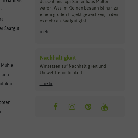
am Gardens
des Onlineshops Samenhaus Müller
waren. Was im Kleinen begann ist nun zu
en
einem großen Projekt gewachsen, in dem
ra
es mehr als Saatgut gibt.
er Saatgut
mehr...
Nachhaltigkeit
r Mühle
Wir setzen auf Nachhaltigkeit und
Umweltfreundlichkeit.
lmann
...mehr
ufaktur
ooten
r
r
n