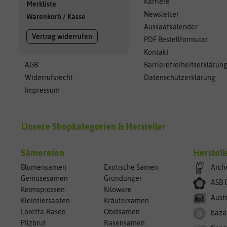
Karriere
Merkliste
Newsletter
Warenkorb
/
Kasse
Aussaatkalender
Vertrag widerrufen
PDF Bestellformular
Kontakt
AGB
Barrierefreiheitserklärun
Widerrufsrecht
Datenschutzerklärung
Impressum
Unsere Shopkategorien & Hersteller
Sämereien
Herstell
Blumensamen
Exotische Samen
Arch
Gemüsesamen
Gründünger
ASB 
Keimsprossen
Kiloware
Aust
Kleintiersaaten
Kräutersamen
Loretta-Rasen
Obstsamen
baza
Pilzbrut
Rasensamen