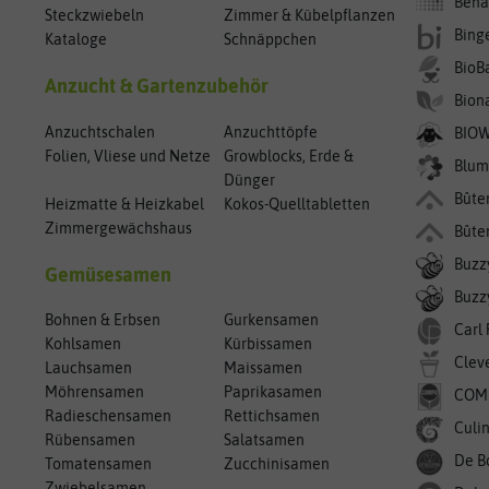
Bena
Steckzwiebeln
Zimmer & Kübelpflanzen
Bing
Kataloge
Schnäppchen
BioB
Anzucht & Gartenzubehör
Bion
Anzuchtschalen
Anzuchttöpfe
BIO
Folien, Vliese und Netze
Growblocks, Erde &
Blum
Dünger
Bûte
Heizmatte & Heizkabel
Kokos-Quelltabletten
Zimmergewächshaus
Bûte
Buzz
Gemüsesamen
Buzzy
Bohnen & Erbsen
Gurkensamen
Carl
Kohlsamen
Kürbissamen
Clev
Lauchsamen
Maissamen
Möhrensamen
Paprikasamen
COM
Radieschensamen
Rettichsamen
Culin
Rübensamen
Salatsamen
De B
Tomatensamen
Zucchinisamen
Zwiebelsamen