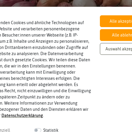
nden
Alle akzept
enden Cookies und ähnliche Technologien auf
Knoblauch & Zwiebeln
Website und verarbeiten personenbezogene
BIO
BIO
-50%
 Besucher:innen unserer Webseite (z.B. IP-
Alle ableh
 um z.B. Inhalte und Anzeigen zu personalisieren,
n Drittanbietern einzubinden oder Zugriffe auf
Auswahl akze
bsite zu analysieren. Die Datenverarbeitung
rst durch gesetzte Cookies. Wir teilen diese Daten
en, die wir in den Einstellungen benennen.
verarbeitung kann mit Einwilligung oder
eines berechtigten Interesses erfolgen. Die
g kann erteilt oder abgelehnt werden. Es
as Recht, nicht einzuwilligen und die Einwilligung
späteren Zeitpunkt zu ändern oder zu
n. Weitere Informationen zur Verwendung
bezogener Daten und den Diensten erklären wir
r
Daten­schutz­erklärung
.
et Senf [MHD
BIO Nachfüllpaket "Red Hot
BIO Nachfü
nziell
Statistik
24]
Greens" [MHD 12/2024]