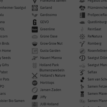
ry
Frankonia Samen
Pegasus Dre
enheimer Saatgut
Garland
Pilzmännch
alu
Gardissimo
ProSpecieRa
ana
GEVO
Quedlinburg
WOL
Greenline
ReinSaat
icorn
Grüne Oase
ReNatura
n Birds
Grow-Grow Nut
Romberg
n Home
Gusta Garden
Rosenfellne
y Seeds
Hauert Manna
Saatgut Dil
 Gifts
Holland Park
Saatgut Man
Blumenzwiebeln
 Pabst
Saflax
Holland's Nature
er Pots
Sam van Sch
Hortitops
PO
Samen Fetze
Jansen Zaden
aris
Samen Maie
Jiffy
olster Bio-Samen
Samen Pfan
JUB Holland