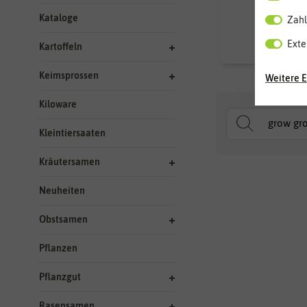
Kataloge
Zahl
2
4,90 €
Exte
Kartoffeln
Keimsprossen
Weitere E
Kiloware
Kleintiersaaten
Kräutersamen
Neuheiten
Obstsamen
Pflanzen
Pflanzgut
Rasensamen