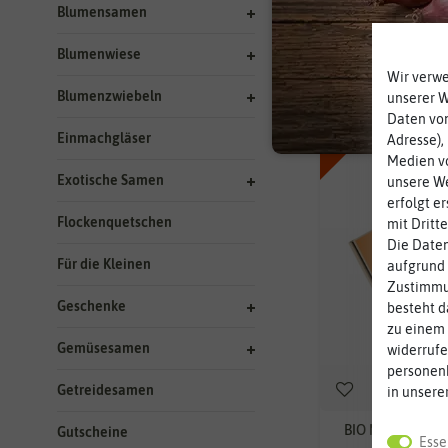
Blumensamen
4 Ergebnisse
gefu
Blumenwiese
Wir verw
Blumenzwiebeln
unserer 
BIO
-50%
Daten von
Einmachgläser
Adresse),
Medien vo
Exotische Samen
unsere We
erfolgt e
Flockenquetschen
mit Dritt
Die Daten
Für die Kleinen
aufgrund 
Zustimmun
Geschenke
besteht d
zu einem 
Gemüsesamen
widerrufe
personen
Getreidesamen
in unsere
BIO Nachfüllpak
Gutscheine
Esse
12/20