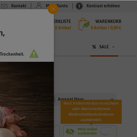
Kontakt
Mein Konto
Kontrast erhöhen
MERKLISTE
WARENKORB
che
0 Artikel
0
Artikel /
0,00 €
h,
n
sen
❤ für Tiere
SALE
Trockenheit.
ler
Aussaat Haus
Neu! Artikel mit fast erreichtem
oder überschrittenem
rt
Mindesthaltbarkeitsdatum
ausblenden.