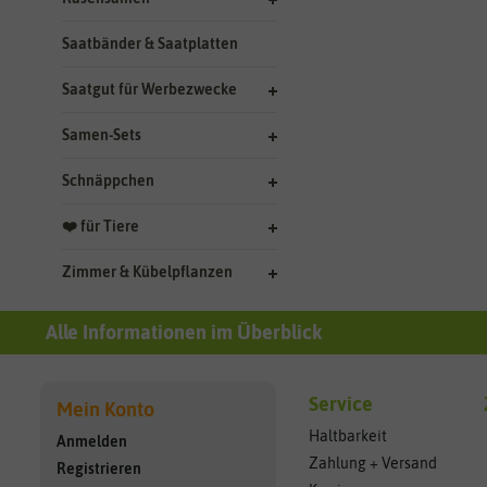
Saatbänder & Saatplatten
Saatgut für Werbezwecke
Samen-Sets
Schnäppchen
❤️ für Tiere
Zimmer & Kübelpflanzen
Alle Informationen im Überblick
Service
Mein Konto
Haltbarkeit
Anmelden
Zahlung + Versand
Registrieren