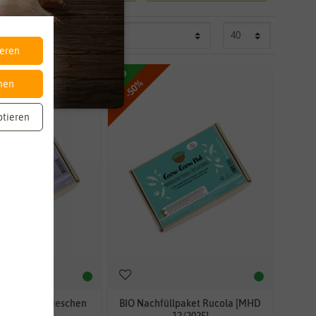
ieren
BIO
-50%
nen
ptieren
llpaket Radieschen
BIO Nachfüllpaket Rucola [MHD
Rot
12/2025]