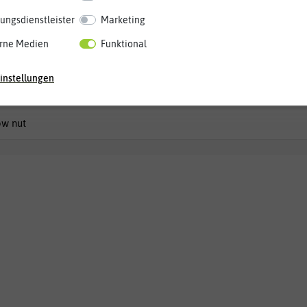
ungsdienstleister
Marketing
,45 €
3,00 €
5,99 €
rne Medien
Funktional
instellungen