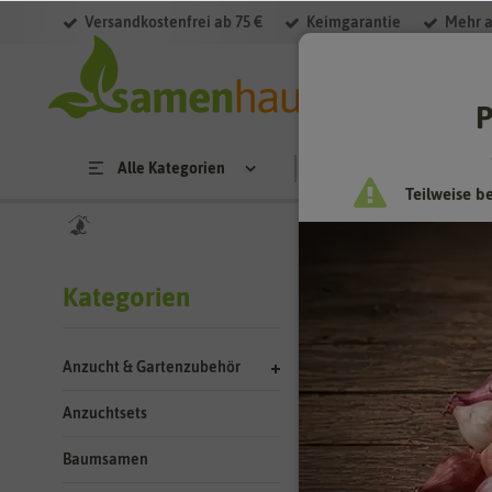
Versandkostenfrei ab 75 €
Keimgarantie
Mehr a
Filter
P
Alle Kategorien
Saatgut
Anzucht & 
Teilweise b
Suchergebn
Kategorien
Kategorie
Anzucht & Gartenzubehör
Standortbe
Anzuchtsets
Baumsamen