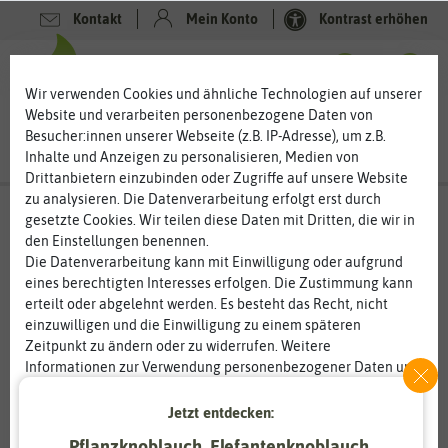
Kontakt
Mein Konto
Kontrast erhöhen
0
0
Wir verwenden Cookies und ähnliche Technologien auf unserer
Website und verarbeiten personenbezogene Daten von
Besucher:innen unserer Webseite (z.B. IP-Adresse), um z.B.
Inhalte und Anzeigen zu personalisieren, Medien von
Drittanbietern einzubinden oder Zugriffe auf unsere Website
zu analysieren. Die Datenverarbeitung erfolgt erst durch
gesetzte Cookies. Wir teilen diese Daten mit Dritten, die wir in
den Einstellungen benennen.
Die Datenverarbeitung kann mit Einwilligung oder aufgrund
eines berechtigten Interesses erfolgen. Die Zustimmung kann
erteilt oder abgelehnt werden. Es besteht das Recht, nicht
einzuwilligen und die Einwilligung zu einem späteren
Zeitpunkt zu ändern oder zu widerrufen. Weitere
Informationen zur Verwendung personenbezogener Daten und
den Diensten erklären wir in unserer
Daten­schutz­erklärung
.
Jetzt entdecken:
Essenziell
Statistik
Pflanzknoblauch, Elefantenknoblauch,