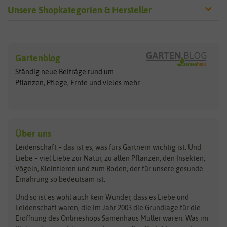
Unsere Shopkategorien & Hersteller
Sämereien
Hersteller
Blumensamen
Gartenblog
Exotische Samen
Arche Noah
Clever Pots
Ständig neue Beiträge rund um
Gemüsesamen
ASB Greenworld
COMPO
Pflanzen, Pflege, Ernte und vieles
mehr...
Gründünger
Keimsprossen
Austrosaat
Culinaris
Kiloware
baza
De Bolster Bio-Samen
Kleintiersaaten
Kräutersamen
Benary
Dobar
Über uns
Loretta-Rasen
Bingenheimer Saatgut
Dürr-Samen
Leidenschaft – das ist es, was fürs Gärtnern wichtig ist. Und
Obstsamen
Liebe – viel Liebe zur Natur, zu allen Pflanzen, den Insekten,
Pilzbrut
BioBalu
elho
Vögeln, Kleintieren und zum Boden, der für unsere gesunde
Rasensamen
Ernährung so bedeutsam ist.
Bionana
Eschenfelder
Steckzwiebeln
Zimmer & Kübelpflanzen
Und so ist es wohl auch kein Wunder, dass es Liebe und
BIOWOL
Feldsaaten Freudenberger
Kataloge
Leidenschaft waren, die im Jahr 2003 die Grundlage für die
Blumicorn
Fertil
Schnäppchen
Eröffnung des Onlineshops Samenhaus Müller waren. Was im