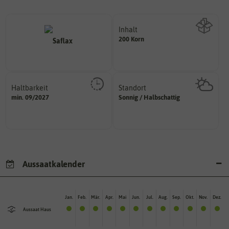
Inhalt
200 Korn
Wie viel ist enthalten
Haltbarkeit
Standort
sollte.
sonnig, vollsonnig)
min. 09/2027
Sonnig / Halbschattig
und Pflanzgut sehr gut keimen
Pflanze? (schattig, halbschattig,
Zeitpunkt, bis zu dem das Saat-
Wie viel Licht benötigt die
Aussaatkalender
Jan.
Feb.
Mär.
Apr.
Mai
Jun.
Jul.
Aug.
Sep.
Okt.
Nov.
Dez.
Aussaat Haus