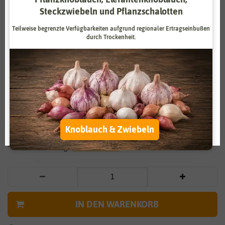
Steckzwiebeln und Pflanzschalotten
Zahlungsdienstleister
Marketing
Teilweise begrenzte Verfügbarkeiten aufgrund regionaler Ertragseinbußen
Externe Medien
Funktional
durch Trockenheit.
Weitere Einstellungen
Vergrößern durch berühren
Alle akzeptieren
Rotes Basilikum
Alle ablehnen
10,95 €
*
Auswahl akzeptieren
Knoblauch & Zwiebeln
* inkl. 7% MwSt. zzgl.
Versandkosten
IN DEN WARENKORB