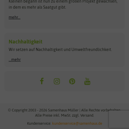
Kleinen begann ist nun zu einem großen Projekt gewachsen,
Bûten Birds
Flora Elite
Anzucht & Gartenzubehör
in dem es mehr als Saatgut gibt.
Bûten Home
Flora Elite Blumenzwiebeln
mehr...
Anzuchtschalen
Buzzy Seeds
Flora Fantastica
Anzuchttöpfe
Buzzy Gifts
Florex
Folien, Vliese und Netze
Growblocks, Erde & Dünger
Carl Pabst
Nachhaltigkeit
Heizmatte & Heizkabel
Wir setzen auf Nachhaltigkeit und Umweltfreundlichkeit.
Florissa
Hortitops
Kokos-Quelltabletten
Zimmergewächshaus
Flortis
Jansen Zaden
...mehr
FLORTUS
Jiffy
Gemüsesamen
Franchi Sementi
JUB Holland
Bohnen & Erbsen
Frankonia Samen
Kent & Stowe
Gurkensamen
Kohlsamen
Garland
Kiepenkerl
Kürbissamen
Gardissimo
kixx
Lauchsamen
© Copyright 2003 - 2026 Samenhaus Müller | Alle Rechte vorbehalten.
Maissamen
Alle Preise inkl. MwSt. zzgl. Versand.
GEVO
Küpper
Möhrensamen
Kundenservice:
kundenservice@samenhaus.de
Greenline
Ladbrooke Soil Blockers
Paprikasamen