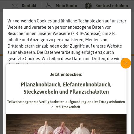
Kontakt
Mein Konto
Kontrast erhöhen
0
0
Wir verwenden Cookies und ähnliche Technologien auf unserer
Website und verarbeiten personenbezogene Daten von
Besucher:innen unserer Webseite (z.B. IP-Adresse), um z.B.
Inhalte und Anzeigen zu personalisieren, Medien von
Drittanbietern einzubinden oder Zugriffe auf unsere Website
zu analysieren. Die Datenverarbeitung erfolgt erst durch
gesetzte Cookies. Wir teilen diese Daten mit Dritten, die wir in
den Einstellungen benennen.
Die Datenverarbeitung kann mit Einwilligung oder aufgrund
Jetzt entdecken:
eines berechtigten Interesses erfolgen. Die Zustimmung kann
N. L. Chrestensen
Pflanzknoblauch, Elefantenknoblauch,
erteilt oder abgelehnt werden. Es besteht das Recht, nicht
Erfurter Samen- und Pflanzenzucht GmbH mit
einzuwilligen und die Einwilligung zu einem späteren
Steckzwiebeln und Pflanzschalotten
Tradition
Zeitpunkt zu ändern oder zu widerrufen. Weitere
Teilweise begrenzte Verfügbarkeiten aufgrund regionaler Ertragseinbußen
Informationen zur Verwendung personenbezogener Daten und
N.L Chrestensen ist ein Unternehmen für Samen- und
durch Trockenheit.
den Diensten erklären wir in unserer
Daten­schutz­erklärung
.
Pflanzenzucht, das Samen, Pflanzen und Blumenzwiebeln aus
eigener Züchtung und Produktion bietet. Bereits seit 1867
steht das Unternehmen für die Tradition des Erfurter
Essenziell
Statistik
Gartenbaus. Im Jahr 1872 erschien der erste Versandkatalog