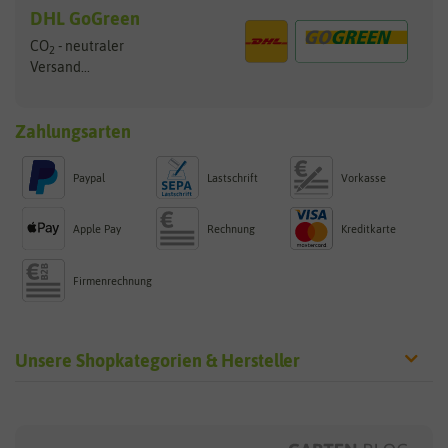
DHL GoGreen
CO
- neutraler
2
Versand...
Zahlungsarten
Paypal
Lastschrift
Vorkasse
Apple Pay
Rechnung
Kreditkarte
Firmenrechnung
Unsere Shopkategorien & Hersteller
Sämereien
Hersteller
Blumensamen