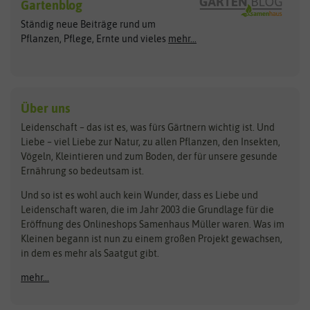
Gartenblog
Exotische Samen
Arche Noah
Clever Pots
Ständig neue Beiträge rund um
Gemüsesamen
ASB Greenworld
COMPO
Pflanzen, Pflege, Ernte und vieles
mehr...
Gründünger
Keimsprossen
Austrosaat
Culinaris
Kiloware
baza
De Bolster Bio-Samen
Kleintiersaaten
Kräutersamen
Benary
Dobar
Über uns
Loretta-Rasen
Bingenheimer Saatgut
Dürr-Samen
Leidenschaft – das ist es, was fürs Gärtnern wichtig ist. Und
Obstsamen
Liebe – viel Liebe zur Natur, zu allen Pflanzen, den Insekten,
Pilzbrut
BioBalu
elho
Vögeln, Kleintieren und zum Boden, der für unsere gesunde
Rasensamen
Ernährung so bedeutsam ist.
Bionana
Eschenfelder
Steckzwiebeln
Zimmer & Kübelpflanzen
Und so ist es wohl auch kein Wunder, dass es Liebe und
BIOWOL
Feldsaaten Freudenberger
Kataloge
Leidenschaft waren, die im Jahr 2003 die Grundlage für die
Blumicorn
Fertil
Schnäppchen
Eröffnung des Onlineshops Samenhaus Müller waren. Was im
Kleinen begann ist nun zu einem großen Projekt gewachsen,
Bûten Birds
Flora Elite
Anzucht & Gartenzubehör
in dem es mehr als Saatgut gibt.
Bûten Home
Flora Elite Blumenzwiebeln
mehr...
Anzuchtschalen
Buzzy Seeds
Flora Fantastica
Anzuchttöpfe
Buzzy Gifts
Florex