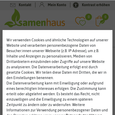
Kontakt
Mein Konto
Kontrast erhöhen
Filter
0
0
Wir verwenden Cookies und ähnliche Technologien auf unserer
Website und verarbeiten personenbezogene Daten von
Besucher:innen unserer Webseite (z.B. IP-Adresse), um z.B.
Suchergebnisse für Hersteller
Hortitops
Inhalte und Anzeigen zu personalisieren, Medien von
(
564
Treffer)
Drittanbietern einzubinden oder Zugriffe auf unsere Website
zu analysieren. Die Datenverarbeitung erfolgt erst durch
gesetzte Cookies. Wir teilen diese Daten mit Dritten, die wir in
den Einstellungen benennen.
Die Datenverarbeitung kann mit Einwilligung oder aufgrund
Hersteller: Hortitops
eines berechtigten Interesses erfolgen. Die Zustimmung kann
erteilt oder abgelehnt werden. Es besteht das Recht, nicht
einzuwilligen und die Einwilligung zu einem späteren
Zeitpunkt zu ändern oder zu widerrufen. Weitere
Informationen zur Verwendung personenbezogener Daten und