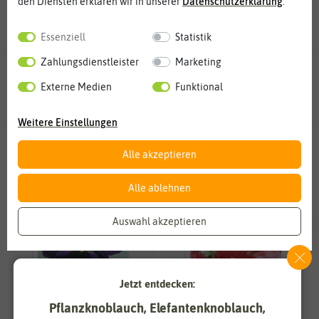
den Diensten erklären wir in unserer
Daten­schutz­erklärung
.
Essenziell
Statistik
Zahlungsdienstleister
Marketing
564 Ergebnisse
gefunden
Externe Medien
Funktional
Weitere Einstellungen
-80%
-80%
Alle akzeptieren
Alle ablehnen
Auswahl akzeptieren
Jetzt entdecken:
Pflanzknoblauch, Elefantenknoblauch,