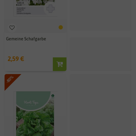
Gemeine Schafgarbe
Goldlack Tom Thumb
Mischung [MHD 07/2024]
2,59 €
0,44 €
2,19 €
-80%