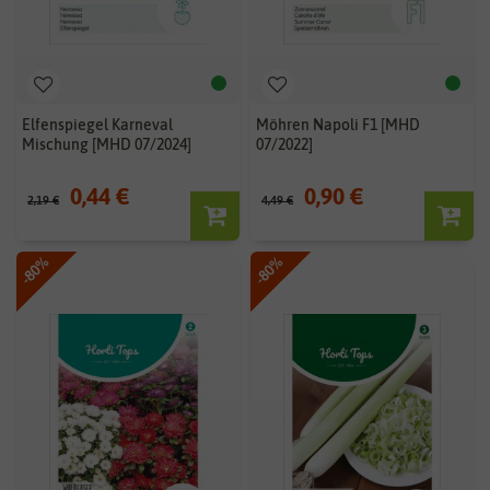
Elfenspiegel Karneval
Möhren Napoli F1 [MHD
Mischung [MHD 07/2024]
07/2022]
0,44 €
0,90 €
2,19 €
4,49 €
-80%
-80%