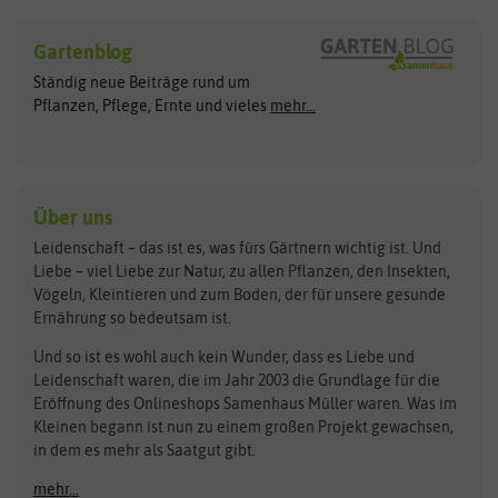
Sämereien
Hersteller
Blumensamen
Gartenblog
Exotische Samen
Arche Noah
Clever Pots
Ständig neue Beiträge rund um
Gemüsesamen
ASB Greenworld
COMPO
Pflanzen, Pflege, Ernte und vieles
mehr...
Gründünger
Keimsprossen
Austrosaat
Culinaris
Kiloware
baza
De Bolster Bio-Samen
Kleintiersaaten
Kräutersamen
Benary
Dobar
Über uns
Loretta-Rasen
Bingenheimer Saatgut
Dürr-Samen
Leidenschaft – das ist es, was fürs Gärtnern wichtig ist. Und
Obstsamen
Liebe – viel Liebe zur Natur, zu allen Pflanzen, den Insekten,
Pilzbrut
BioBalu
elho
Vögeln, Kleintieren und zum Boden, der für unsere gesunde
Rasensamen
Ernährung so bedeutsam ist.
Bionana
Eschenfelder
Steckzwiebeln
Zimmer & Kübelpflanzen
Und so ist es wohl auch kein Wunder, dass es Liebe und
BIOWOL
Feldsaaten Freudenberger
Kataloge
Leidenschaft waren, die im Jahr 2003 die Grundlage für die
Blumicorn
Fertil
Schnäppchen
Eröffnung des Onlineshops Samenhaus Müller waren. Was im
Kleinen begann ist nun zu einem großen Projekt gewachsen,
Bûten Birds
Flora Elite
Anzucht & Gartenzubehör
in dem es mehr als Saatgut gibt.
Bûten Home
Flora Elite Blumenzwiebeln
mehr...
Anzuchtschalen