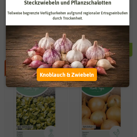
Steckzwiebeln und Pflanzschalotten
Teilweise begrenzte Verfügbarkeiten aufgrund regionaler Ertragseinbußen
durch Trockenheit.
Stiefmütterchen Schweizer
Chabeud Nelke Mischung
Riesen Berna [MHD 07/2024]
[MHD 07/2024]
0,52 €
0,44 €
2,59 €
2,19 €
-80%
-80%
Knoblauch & Zwiebeln