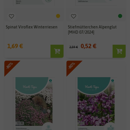
Spinat Viroflex Winterriesen
Stiefmütterchen Alpenglut
[MHD 07/2024]
1,69 €
0,52 €
2,59 €
-80%
-80%