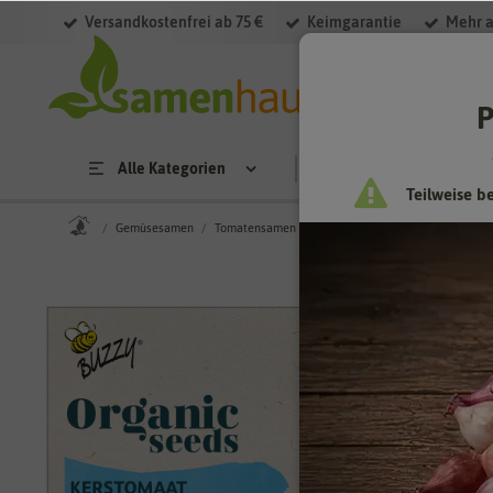
Versandkostenfrei ab 75 €
Keimgarantie
Mehr a
P
Alle Kategorien
Saatgut
Anzucht & 
Teilweise b
Gemüsesamen
Tomatensamen
BIO Tomate Sweetie