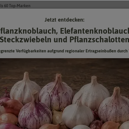
ls 60 Top-Marken
Jetzt entdecken:
Su
flanzknoblauch, Elefantenknoblauc
Steckzwiebeln und Pflanzschalotte
Gartenzubehör
Gründünger & -düngung
Pflanzgut
Keimspros
egrenzte Verfügbarkeiten aufgrund regionaler Ertragseinbußen durch 
BIO Tomate Sweetie
Hersteller:
Buzzy Seeds
Artikelnummer:
92834-by
EAN:
8711117928348
Öko-Kontrollstelle:
DE-ÖKO-006