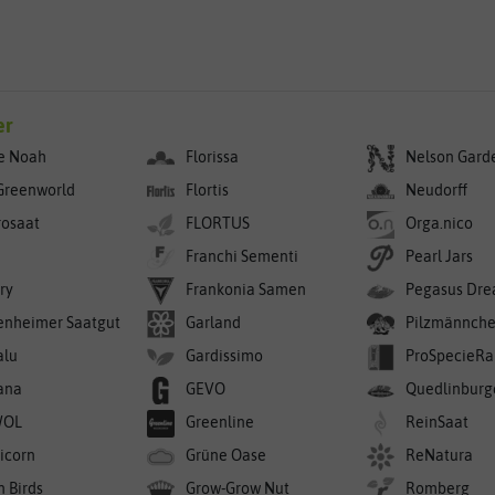
er
e Noah
Florissa
Nelson Gard
Greenworld
Flortis
Neudorff
rosaat
FLORTUS
Orga.nico
Franchi Sementi
Pearl Jars
ry
Frankonia Samen
Pegasus Dre
enheimer Saatgut
Garland
Pilzmännch
alu
Gardissimo
ProSpecieRa
ana
GEVO
Quedlinburg
WOL
Greenline
ReinSaat
icorn
Grüne Oase
ReNatura
n Birds
Grow-Grow Nut
Romberg