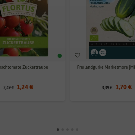
irschtomate Zuckertraube
Freilandgurke Marketmore [M
1,24 €
1,70 €
2,49 €
3,39 €