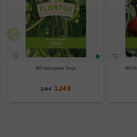
BIO Salatgurke Tanja
BIO K
1,24 €
2,49 €