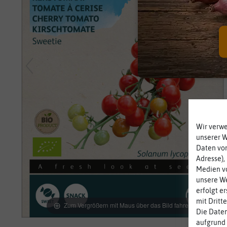
Wir verw
unserer 
Daten von
Adresse),
Medien vo
unsere We
erfolgt e
mit Dritt
Zum Vergrößern mit Maus über das Bild fahren
Die Daten
aufgrund 