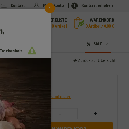
Kontakt
Mein Konto
Kontrast erhöhen
MERKLISTE
WARENKORB
che
0 Artikel
0
Artikel /
0,00 €
h,
n
sen
❤ für Tiere
SALE
Trockenheit.
Zurück zur Übersicht
3,99 €
*
* inkl. 7% MwSt. zzgl.
Versandkosten