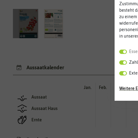
Zustimmun
besteht d
zu einem 
widerrufe
personen
in unsere
Esse
Zahl
Aussaatkalender
Exte
Jan.
Feb.
Mär.
Apr.
Weitere E
Aussaat
Aussaat Haus
Ernte