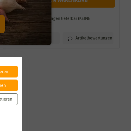
IN DEN WARENKORB
Innerhalb von 7-10 Tagen lieferbar (KEINE
TEILLIEFERUNG)
Artikelbewertungen
Merkliste
ieren
nen
ptieren