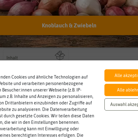
BIO
Knoblauch & Zwiebeln
Botanischer Name
Landwirtschaft arbeiten.
Bestimmung der Pflanze.
nach EG Öko-
den Richtlinien der biologischen
Namen zur eindeutigen
Solanum
lycopersicum
Verordnung
Saatgut aus Betrieben, die nach
Der botanische (lateinische)
Inhalt
Wie viel ist enthalten
0,1 g
Alle akzept
enden Cookies und ähnliche Technologien auf
Website und verarbeiten personenbezogene
 Besucher:innen unserer Webseite (z.B. IP-
Alle ableh
 um z.B. Inhalte und Anzeigen zu personalisieren,
n Drittanbietern einzubinden oder Zugriffe auf
Auswahl akze
bsite zu analysieren. Die Datenverarbeitung
rst durch gesetzte Cookies. Wir teilen diese Daten
en, die wir in den Einstellungen benennen.
verarbeitung kann mit Einwilligung oder
eines berechtigten Interesses erfolgen. Die