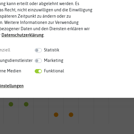
g kann erteilt oder abgelehnt werden. Es
as Recht, nicht einzuwilligen und die Einwilligung
späteren Zeitpunkt zu ändern oder zu
n. Weitere Informationen zur Verwendung
bezogener Daten und den Diensten erklären wir
r
Daten­schutz­erklärung
.
nziell
Statistik
ungsdienstleister
Marketing
rne Medien
Funktional
Mai
Jun.
Jul.
Aug.
Sep.
Okt.
Nov.
Dez.
instellungen