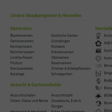
Unsere Shopkategorien & Hersteller
Sämereien
Herstell
Blumensamen
Exotische Samen
Arch
Gemüsesamen
Gründünger
ASB 
Keimsprossen
Kiloware
Aust
Kleintiersaaten
Kräutersamen
Loretta-Rasen
Obstsamen
baza
Pilzbrut
Rasensamen
Bena
Steckzwiebeln
Zimmer & Kübelpflanzen
Bing
Kataloge
Schnäppchen
BioB
Anzucht & Gartenzubehör
Bion
Anzuchtschalen
Anzuchttöpfe
BIO
Folien, Vliese und Netze
Growblocks, Erde &
Blum
Dünger
Bûte
Heizmatte & Heizkabel
Kokos-Quelltabletten