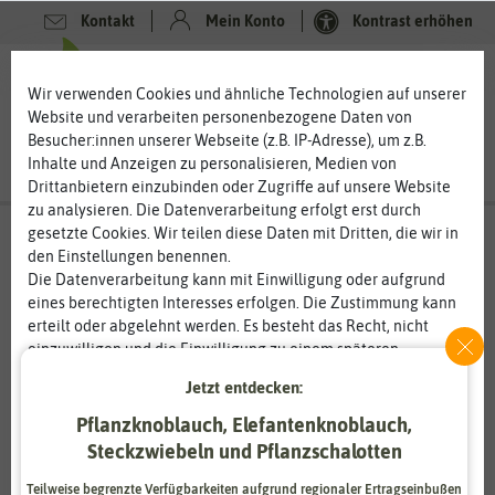
Kontakt
Mein Konto
Kontrast erhöhen
0
0
Wir verwenden Cookies und ähnliche Technologien auf unserer
Website und verarbeiten personenbezogene Daten von
Besucher:innen unserer Webseite (z.B. IP-Adresse), um z.B.
Inhalte und Anzeigen zu personalisieren, Medien von
Drittanbietern einzubinden oder Zugriffe auf unsere Website
zu analysieren. Die Datenverarbeitung erfolgt erst durch
gesetzte Cookies. Wir teilen diese Daten mit Dritten, die wir in
den Einstellungen benennen.
Die Datenverarbeitung kann mit Einwilligung oder aufgrund
eines berechtigten Interesses erfolgen. Die Zustimmung kann
erteilt oder abgelehnt werden. Es besteht das Recht, nicht
einzuwilligen und die Einwilligung zu einem späteren
Zeitpunkt zu ändern oder zu widerrufen. Weitere
Jetzt entdecken:
Informationen zur Verwendung personenbezogener Daten und
den Diensten erklären wir in unserer
Daten­schutz­erklärung
.
Pflanzknoblauch, Elefantenknoblauch,
Steckzwiebeln und Pflanzschalotten
Essenziell
Statistik
Teilweise begrenzte Verfügbarkeiten aufgrund regionaler Ertragseinbußen