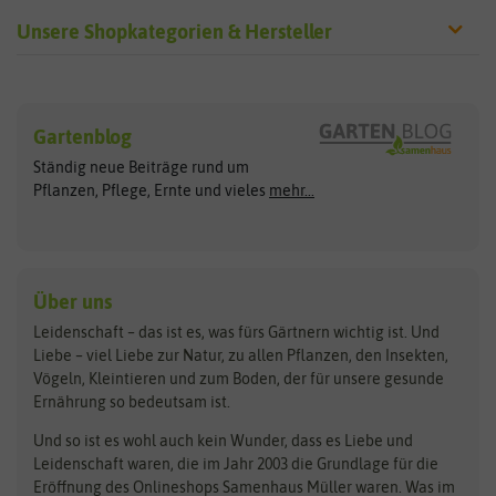
Unsere Shopkategorien & Hersteller
Sämereien
Hersteller
Blumensamen
Gartenblog
Exotische Samen
Arche Noah
Clever Pots
Ständig neue Beiträge rund um
Gemüsesamen
ASB Greenworld
COMPO
Pflanzen, Pflege, Ernte und vieles
mehr...
Gründünger
Keimsprossen
Austrosaat
Culinaris
Kiloware
baza
De Bolster Bio-Samen
Kleintiersaaten
Kräutersamen
Benary
Dobar
Über uns
Loretta-Rasen
Bingenheimer Saatgut
Dürr-Samen
Leidenschaft – das ist es, was fürs Gärtnern wichtig ist. Und
Obstsamen
Liebe – viel Liebe zur Natur, zu allen Pflanzen, den Insekten,
Pilzbrut
BioBalu
elho
Vögeln, Kleintieren und zum Boden, der für unsere gesunde
Rasensamen
Ernährung so bedeutsam ist.
Bionana
Eschenfelder
Steckzwiebeln
Zimmer & Kübelpflanzen
Und so ist es wohl auch kein Wunder, dass es Liebe und
BIOWOL
Feldsaaten Freudenberger
Kataloge
Leidenschaft waren, die im Jahr 2003 die Grundlage für die
Blumicorn
Fertil
Schnäppchen
Eröffnung des Onlineshops Samenhaus Müller waren. Was im