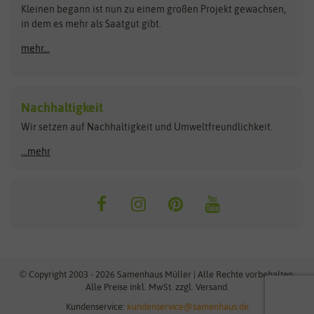
Kleinen begann ist nun zu einem großen Projekt gewachsen,
Bûten Birds
Flora Elite
Anzucht & Gartenzubehör
in dem es mehr als Saatgut gibt.
Bûten Home
Flora Elite Blumenzwiebeln
mehr...
Anzuchtschalen
Buzzy Seeds
Flora Fantastica
Anzuchttöpfe
Buzzy Gifts
Florex
Folien, Vliese und Netze
Growblocks, Erde & Dünger
Carl Pabst
Nachhaltigkeit
Heizmatte & Heizkabel
Wir setzen auf Nachhaltigkeit und Umweltfreundlichkeit.
Florissa
Hortitops
Kokos-Quelltabletten
Zimmergewächshaus
Flortis
Jansen Zaden
...mehr
FLORTUS
Jiffy
Gemüsesamen
Franchi Sementi
JUB Holland
Bohnen & Erbsen
Frankonia Samen
Kent & Stowe
Gurkensamen
Kohlsamen
Garland
Kiepenkerl
Kürbissamen
Gardissimo
kixx
Lauchsamen
© Copyright 2003 - 2026 Samenhaus Müller | Alle Rechte vorbehalten.
Maissamen
Alle Preise inkl. MwSt. zzgl. Versand.
GEVO
Küpper
Möhrensamen
Kundenservice:
kundenservice@samenhaus.de
Greenline
Ladbrooke Soil Blockers
Paprikasamen