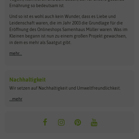
Rasensamen
Ernährung so bedeutsam ist.
Bionana
Eschenfelder
Steckzwiebeln
Zimmer & Kübelpflanzen
Und so ist es wohl auch kein Wunder, dass es Liebe und
BIOWOL
Feldsaaten Freudenberger
Kataloge
Leidenschaft waren, die im Jahr 2003 die Grundlage für die
Blumicorn
Fertil
Schnäppchen
Eröffnung des Onlineshops Samenhaus Müller waren. Was im
Kleinen begann ist nun zu einem großen Projekt gewachsen,
Bûten Birds
Flora Elite
Anzucht & Gartenzubehör
in dem es mehr als Saatgut gibt.
Bûten Home
Flora Elite Blumenzwiebeln
mehr...
Anzuchtschalen
Buzzy Seeds
Flora Fantastica
Anzuchttöpfe
Buzzy Gifts
Florex
Folien, Vliese und Netze
Growblocks, Erde & Dünger
Carl Pabst
Nachhaltigkeit
Heizmatte & Heizkabel
Wir setzen auf Nachhaltigkeit und Umweltfreundlichkeit.
Florissa
Hortitops
Kokos-Quelltabletten
Zimmergewächshaus
Flortis
Jansen Zaden
...mehr
FLORTUS
Jiffy
Gemüsesamen
Franchi Sementi
JUB Holland
Bohnen & Erbsen
Frankonia Samen
Kent & Stowe
Gurkensamen
Kohlsamen