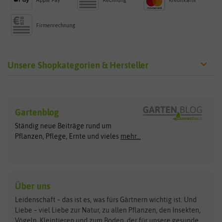
Apple Pay
Rechnung
Kreditkarte
Firmenrechnung
Unsere Shopkategorien & Hersteller
Sämereien
Hersteller
Blumensamen
Gartenblog
Exotische Samen
Arche Noah
Clever Pots
Ständig neue Beiträge rund um
Gemüsesamen
ASB Greenworld
COMPO
Pflanzen, Pflege, Ernte und vieles
mehr...
Gründünger
Keimsprossen
Austrosaat
Culinaris
Kiloware
baza
De Bolster Bio-Samen
Kleintiersaaten
Kräutersamen
Benary
Dobar
Über uns
Loretta-Rasen
Bingenheimer Saatgut
Dürr-Samen
Leidenschaft – das ist es, was fürs Gärtnern wichtig ist. Und
Obstsamen
Liebe – viel Liebe zur Natur, zu allen Pflanzen, den Insekten,
Pilzbrut
BioBalu
elho
Vögeln, Kleintieren und zum Boden, der für unsere gesunde