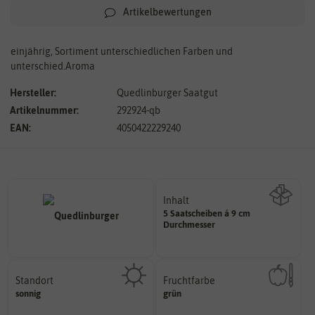
Artikelbewertungen
einjährig, Sortiment unterschiedlichen Farben und
unterschied.Aroma
Hersteller:
Quedlinburger Saatgut
Artikelnummer:
292924-qb
EAN:
4050422229240
Inhalt
5 Saatscheiben á 9 cm
Wie viel ist enthalten
Durchmesser
Standort
Fruchtfarbe
sonnig, vollsonnig)
hat.
sonnig
grün
Pflanze? (schattig, halbschattig,
sie nach dem Reifungsprozess
Wie viel Licht benötigt die
Die Farbe der reifen Frucht, die