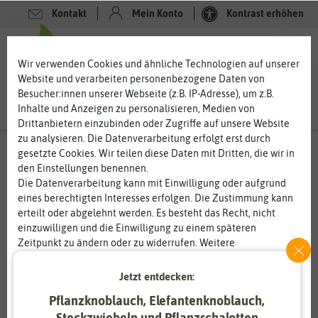
Kontakt
Mein Konto
Kontrast erhöhen
0
0
Wir verwenden Cookies und ähnliche Technologien auf unserer
Website und verarbeiten personenbezogene Daten von
Besucher:innen unserer Webseite (z.B. IP-Adresse), um z.B.
Inhalte und Anzeigen zu personalisieren, Medien von
Drittanbietern einzubinden oder Zugriffe auf unsere Website
zu analysieren. Die Datenverarbeitung erfolgt erst durch
gesetzte Cookies. Wir teilen diese Daten mit Dritten, die wir in
den Einstellungen benennen.
Die Datenverarbeitung kann mit Einwilligung oder aufgrund
eines berechtigten Interesses erfolgen. Die Zustimmung kann
erteilt oder abgelehnt werden. Es besteht das Recht, nicht
einzuwilligen und die Einwilligung zu einem späteren
Zeitpunkt zu ändern oder zu widerrufen. Weitere
Informationen zur Verwendung personenbezogener Daten und
den Diensten erklären wir in unserer
Daten­schutz­erklärung
.
Jetzt entdecken:
Pflanzknoblauch, Elefantenknoblauch,
Essenziell
Statistik
Steckzwiebeln und Pflanzschalotten