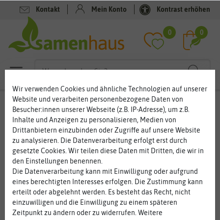
Kontakt
Mein Konto
Kontrast erhöhen
Filter
0
0
Wir verwenden Cookies und ähnliche Technologien auf unserer
Website und verarbeiten personenbezogene Daten von
Keimsprossen
Besucher:innen unserer Webseite (z.B. IP-Adresse), um z.B.
Inhalte und Anzeigen zu personalisieren, Medien von
Keimsprossen – die gesunden Pflanzensprossen
Drittanbietern einzubinden oder Zugriffe auf unsere Website
Würzige Keimsprossen lassen sich auf Fensterbank, Balkon und
zu analysieren. Die Datenverarbeitung erfolgt erst durch
im Garten leicht selber ziehen. Die knackigen Zöglinge sind
gesetzte Cookies. Wir teilen diese Daten mit Dritten, die wir in
echte Vitaminbomben, die nicht nur im Winter für ein intaktes
... mehr lesen
den Einstellungen benennen.
Immunsystem gut sind. Die Keimsprossen sind sehr gesund. Aus
Die Datenverarbeitung kann mit Einwilligung oder aufgrund
Gemüse- und Kräutersamen entstehen kleine Vitamin-
eines berechtigten Interesses erfolgen. Die Zustimmung kann
Kraftwerke. Sie benötigen nur wenig Platz für die Anzucht der
erteilt oder abgelehnt werden. Es besteht das Recht, nicht
Keimsprossen. Meist können Sie schon innerhalb weniger Tage
einzuwilligen und die Einwilligung zu einem späteren
die Keimsprossen im Salat, dem Smoothie oder anderen
Zeitpunkt zu ändern oder zu widerrufen. Weitere