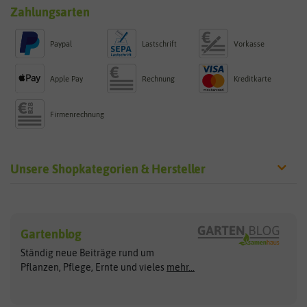
Zahlungsarten
Paypal
Lastschrift
Vorkasse
Apple Pay
Rechnung
Kreditkarte
Firmenrechnung
Unsere Shopkategorien & Hersteller
Sämereien
Hersteller
Blumensamen
Gartenblog
Exotische Samen
Arche Noah
Clever Pots
Ständig neue Beiträge rund um
Gemüsesamen
ASB Greenworld
COMPO
Pflanzen, Pflege, Ernte und vieles
mehr...
Gründünger
Keimsprossen
Austrosaat
Culinaris
Kiloware