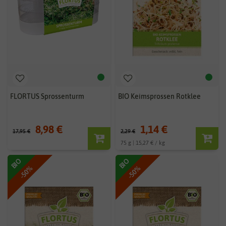
FLORTUS Sprossenturm
BIO Keimsprossen Rotklee
8,98 €
1,14 €
17,95 €
2,29 €
75 g | 15,27 € / kg
BIO
BIO
-50%
-50%