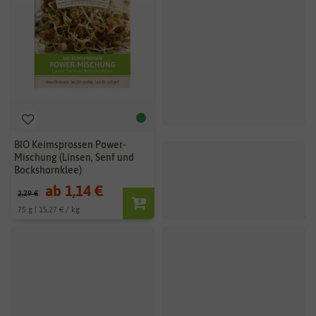
BIO Keimsprossen Power-
Kresse
Mischung (Linsen, Senf und
Bockshornklee)
ab 1,14 €
0,44 €
2,29 €
0,89 €
75 g | 15,27 € / kg
BIO
BIO
-50%
-50%