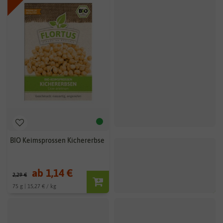
BIO Keimsprossen Kichererbse
ab 1,14 €
2,29 €
75 g | 15,27 € / kg