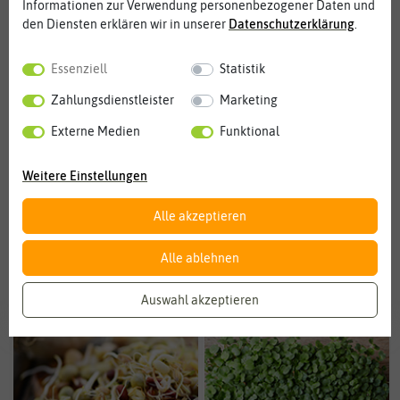
Gerichten verwenden.
Informationen zur Verwendung personenbezogener Daten und
den Diensten erklären wir in unserer
Daten­schutz­erklärung
.
Essenziell
Statistik
Kressesprossen
Keimsprossenzubehör
Zahlungsdienstleister
Marketing
Externe Medien
Funktional
Weitere Einstellungen
Alle akzeptieren
Alle ablehnen
Microgreens
Keimsprossen Sets
Auswahl akzeptieren