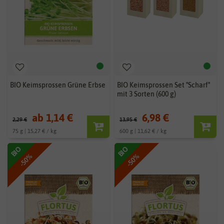
BIO Keimsprossen Grüne Erbse
BIO Keimsprossen Set "Scharf"
mit 3 Sorten (600 g)
ab 1,14 €
6,98 €
2,29 €
13,95 €
75 g | 15,27 € / kg
600 g | 11,62 € / kg
BIO
BIO
-50%
-50%