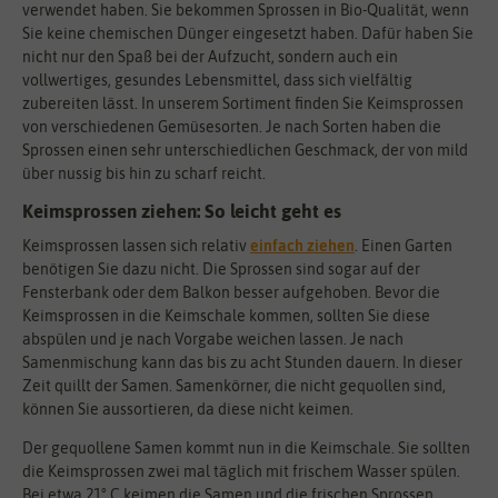
verwendet haben. Sie bekommen Sprossen in Bio-Qualität, wenn
Sie keine chemischen Dünger eingesetzt haben. Dafür haben Sie
nicht nur den Spaß bei der Aufzucht, sondern auch ein
vollwertiges, gesundes Lebensmittel, dass sich vielfältig
zubereiten lässt. In unserem Sortiment finden Sie Keimsprossen
von verschiedenen Gemüsesorten. Je nach Sorten haben die
Sprossen einen sehr unterschiedlichen Geschmack, der von mild
über nussig bis hin zu scharf reicht.
Keimsprossen ziehen: So leicht geht es
Keimsprossen lassen sich relativ
einfach ziehen
. Einen Garten
benötigen Sie dazu nicht. Die Sprossen sind sogar auf der
Fensterbank oder dem Balkon besser aufgehoben. Bevor die
Keimsprossen in die Keimschale kommen, sollten Sie diese
abspülen und je nach Vorgabe weichen lassen. Je nach
Samenmischung kann das bis zu acht Stunden dauern. In dieser
Zeit quillt der Samen. Samenkörner, die nicht gequollen sind,
können Sie aussortieren, da diese nicht keimen.
Der gequollene Samen kommt nun in die Keimschale. Sie sollten
die Keimsprossen zwei mal täglich mit frischem Wasser spülen.
Bei etwa 21° C keimen die Samen und die frischen Sprossen