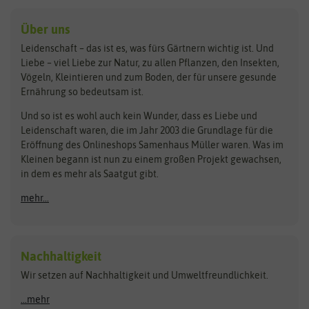
baza
De Bolster Bio-Samen
Kleintiersaaten
Kräutersamen
Benary
Dobar
Über uns
Loretta-Rasen
Bingenheimer Saatgut
Dürr-Samen
Leidenschaft – das ist es, was fürs Gärtnern wichtig ist. Und
Obstsamen
Liebe – viel Liebe zur Natur, zu allen Pflanzen, den Insekten,
Pilzbrut
BioBalu
elho
Vögeln, Kleintieren und zum Boden, der für unsere gesunde
Rasensamen
Ernährung so bedeutsam ist.
Bionana
Eschenfelder
Steckzwiebeln
Zimmer & Kübelpflanzen
Und so ist es wohl auch kein Wunder, dass es Liebe und
BIOWOL
Feldsaaten Freudenberger
Kataloge
Leidenschaft waren, die im Jahr 2003 die Grundlage für die
Blumicorn
Fertil
Schnäppchen
Eröffnung des Onlineshops Samenhaus Müller waren. Was im
Kleinen begann ist nun zu einem großen Projekt gewachsen,
Bûten Birds
Flora Elite
Anzucht & Gartenzubehör
in dem es mehr als Saatgut gibt.
Bûten Home
Flora Elite Blumenzwiebeln
mehr...
Anzuchtschalen
Buzzy Seeds
Flora Fantastica
Anzuchttöpfe
Buzzy Gifts
Florex
Folien, Vliese und Netze
Growblocks, Erde & Dünger
Carl Pabst
Nachhaltigkeit
Heizmatte & Heizkabel
Wir setzen auf Nachhaltigkeit und Umweltfreundlichkeit.
Florissa
Hortitops
Kokos-Quelltabletten
Zimmergewächshaus
Flortis
Jansen Zaden
...mehr