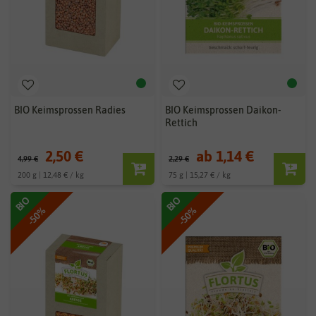
BIO Keimsprossen Radies
BIO Keimsprossen Daikon-
Rettich
2,50 €
ab 1,14 €
4,99 €
2,29 €
200 g | 12,48 € / kg
75 g | 15,27 € / kg
BIO
BIO
-50%
-50%