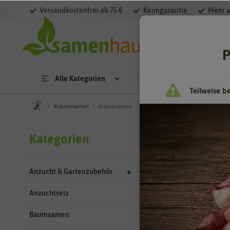
Versandkostenfrei ab 75 €
Keimgarantie
Mehr a
Filter
P
Alle Kategorien
Saatgut
Anzucht & 
Teilweise b
Kräutersamen
Kressesamen
Kräuters
Kategorien
Kresse – einf
Anzucht & Gartenzubehör
Es gibt wohl kein 
werden. Sie können
Anzuchtsets
vielen Gerichten z
Boden und Pflege.
Baumsamen