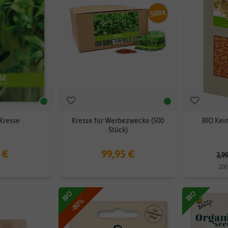
Kresse
Kresse für Werbezwecke (500
BIO Kei
Stück)
 €
99,95 €
3,9
200
BIO
BIO
-80%