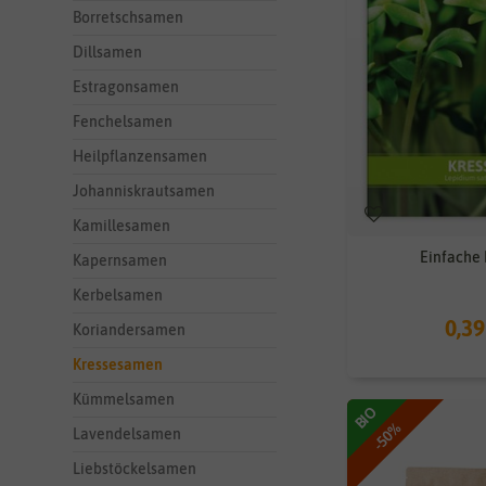
Borretschsamen
Dillsamen
Estragonsamen
Fenchelsamen
Heilpflanzensamen
Johanniskrautsamen
Kamillesamen
Einfache 
Kapernsamen
Kerbelsamen
0,39
Koriandersamen
Kressesamen
Kümmelsamen
BIO
-50%
Lavendelsamen
Liebstöckelsamen