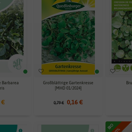
e Barbarea
Großblättrige Gartenkresse
Br
ris
[MHD 01/2024]
 €
0,16 €
0,79 €
BIO
-50%