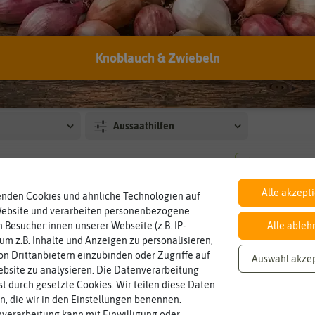
Preis
Lieferb
Knoblauch & Zwiebeln
us
Aussaat
Stando
Blütenfarbe
Pflanzg
Aussaathilfen
Alle akzept
enden Cookies und ähnliche Technologien auf
Website und verarbeiten personenbezogene
nden in Kressesamen
 Besucher:innen unserer Webseite (z.B. IP-
Alle ableh
 um z.B. Inhalte und Anzeigen zu personalisieren,
n Drittanbietern einzubinden oder Zugriffe auf
Auswahl akze
Unsere Empfehlungen
bsite zu analysieren. Die Datenverarbeitung
rst durch gesetzte Cookies. Wir teilen diese Daten
en, die wir in den Einstellungen benennen.
verarbeitung kann mit Einwilligung oder