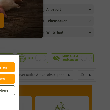
arkeit
Anbauort
rtbedingungen
Lebensdauer
ut
Winterhart
ieren
nen
ptieren