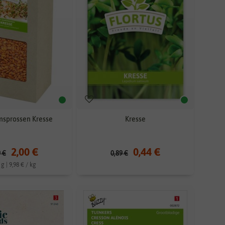
msprossen Kresse
Kresse
2,00 €
0,44 €
9 €
0,89 €
 g | 9,98 € / kg