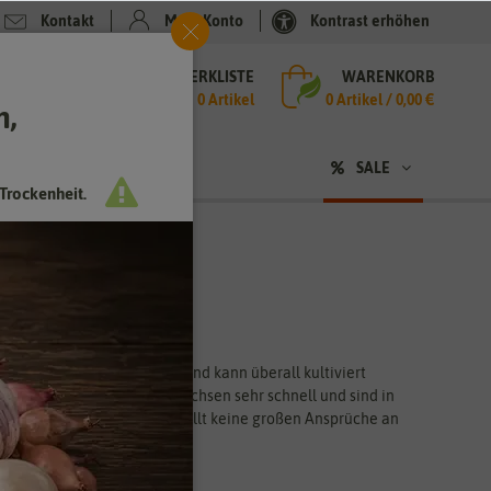
Kontakt
Mein Konto
Kontrast erhöhen
MERKLISTE
WARENKORB
che
0 Artikel
0
Artikel /
0,00 €
h,
n
SALE
Trockenheit.
Kraut schmeckt sehr lecker und kann überall kultiviert
anspruchslosen Pflanzen wachsen sehr schnell und sind in
 unbedingt dazu. Kresse stellt keine großen Ansprüche an