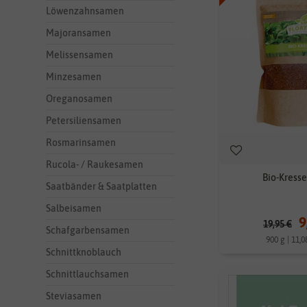
Löwenzahnsamen
Majoransamen
Melissensamen
Minzesamen
Oreganosamen
Petersiliensamen
Rosmarinsamen
Rucola- / Raukesamen
Bio-Kresse
Saatbänder & Saatplatten
Salbeisamen
9
19,95 €
Schafgarbensamen
900 g | 11,0
Schnittknoblauch
Schnittlauchsamen
Steviasamen