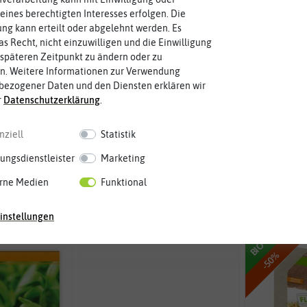
eines berechtigten Interesses erfolgen. Die
g kann erteilt oder abgelehnt werden. Es
as Recht, nicht einzuwilligen und die Einwilligung
späteren Zeitpunkt zu ändern oder zu
n. Weitere Informationen zur Verwendung
bezogener Daten und den Diensten erklären wir
r
Daten­schutz­erklärung
.
Y Kräutertopf
HERBS BUDDY Kräutertopf
HERBS BU
lgrau
dunkelgrün
nziell
Statistik
ungsdienstleister
Marketing
2,99 €
ab 12,99 €
ab
rne Medien
Funktional
instellungen
BIO
-50%