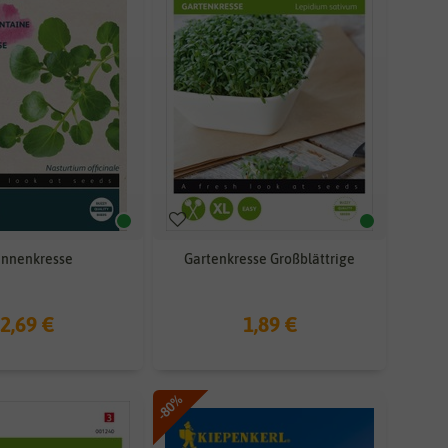
unnenkresse
Gartenkresse Großblättrige
2,69 €
1,89 €
-80%