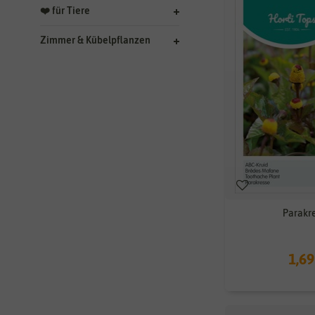
❤️ für Tiere
Zimmer & Kübelpflanzen
Parakr
1,69