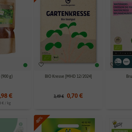
 (900 g)
BIO Kresse [MHD 12/2024]
Br
,98 €
0,70 €
3,49 €
8 € / kg
-80%