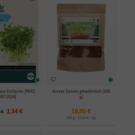
sse Einfache [MHD
Kresse Samen gewöhnlich (500
07/2024]
g)
1,34 €
18,80 €
9 €
500 g | 37,60 € / kg