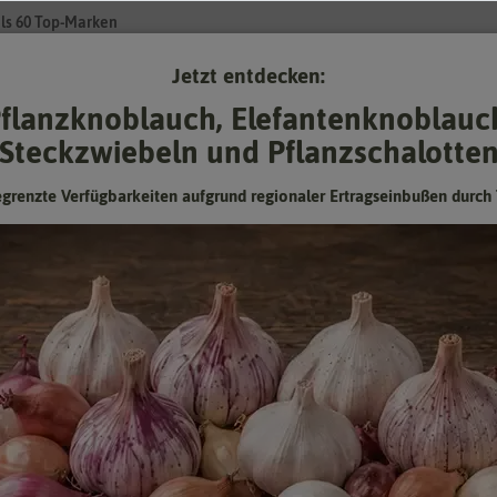
ls 60 Top-Marken
Jetzt entdecken:
Su
flanzknoblauch, Elefantenknoblauc
Steckzwiebeln und Pflanzschalotte
Gartenzubehör
Pflanzgut
Keimsprossen
❤ für Tiere
egrenzte Verfügbarkeiten aufgrund regionaler Ertragseinbußen durch 
amen
- Kressesamen
ach aber sehr lecker
Kraut, das einfacher anzubauen ist als Kresse. Das würzige, aromatische 
 Kresse im Garten, auf dem Balkon oder der Fensterbank anbauen. Die 
u gebrauchen. Zur berühmten Frankfurter Grünen Soße gehört die Kresse