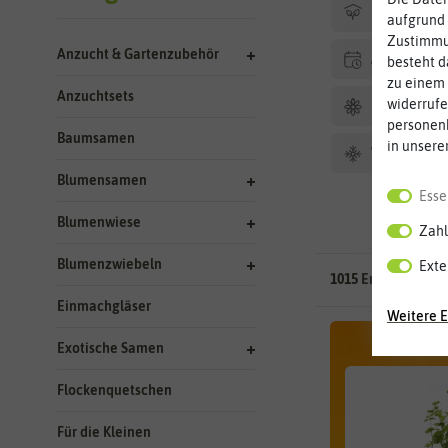
Hersteller
aufgrund 
Zustimmun
Anzucht & Gartenzubehör
Aussaat Ha
besteht d
zu einem 
Anzuchtsets
widerrufe
Blütezeit
personen
Baumsamen
in unsere
Winterhart
Blumensamen
Esse
Blumenwiese
Zahl
Blumenzwiebeln
Exte
1015 Ergebnisse
ge
Einmachgläser
Weitere E
Exotische Samen
Flockenquetschen
Für die Kleinen