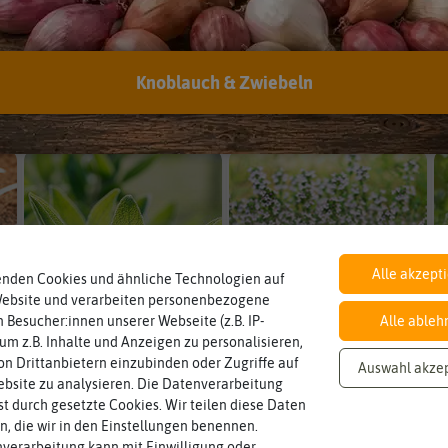
Knoblauch & Zwiebeln
Basilikum
Kresse
Alle akzept
enden Cookies und ähnliche Technologien auf
Website und verarbeiten personenbezogene
Salbei
Thymian
 Besucher:innen unserer Webseite (z.B. IP-
Alle ableh
 um z.B. Inhalte und Anzeigen zu personalisieren,
n Drittanbietern einzubinden oder Zugriffe auf
Auswahl akze
Mehr anzeigen
bsite zu analysieren. Die Datenverarbeitung
rst durch gesetzte Cookies. Wir teilen diese Daten
en, die wir in den Einstellungen benennen.
verarbeitung kann mit Einwilligung oder