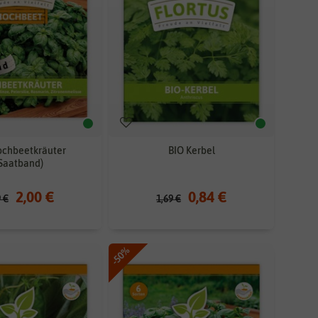
ochbeetkräuter
BIO Kerbel
Saatband)
2,00 €
0,84 €
9 €
1,69 €
-50%