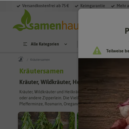
Versandkostenfrei ab 75 €
Keimgarantie
Mehr a
Filter
P
Alle Kategorien
Saatgut
Anzucht & 
Teilweise b
Kräutersamen
Kräutersamen
Kräuter, Wildkräuter, Heilkräuter – Pflanzen
Kräuter, Wildkräuter und Heilkräuter gehören heute einfach 
oder andere Zipperlein. Die Vielfalt, die sich heute an Kräut
Pfefferminze, Rosmarin, Oregano, Lavendel und viele andere