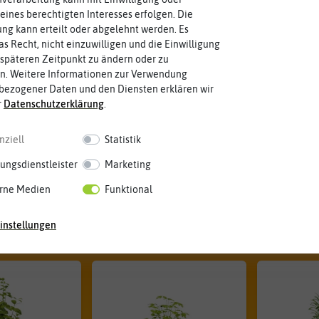
Preis
Lieferb
eines berechtigten Interesses erfolgen. Die
g kann erteilt oder abgelehnt werden. Es
us
Aussaat
Stando
as Recht, nicht einzuwilligen und die Einwilligung
späteren Zeitpunkt zu ändern oder zu
n. Weitere Informationen zur Verwendung
Blütenfarbe
Schärfe
bezogener Daten und den Diensten erklären wir
r
Daten­schutz­erklärung
.
Ernte
Pflanzz
nziell
Statistik
ungsdienstleister
Marketing
rne Medien
Funktional
funden in Kräutersamen
instellungen
Unsere Empfehlungen