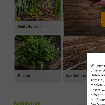
Heilpflanzen
Petersilie
Wir verw
unserer 
Rucola
Saatbänder & -platten
Daten von
Adresse),
Medien vo
unsere We
erfolgt e
mit Dritt
Kategorien
Die Daten