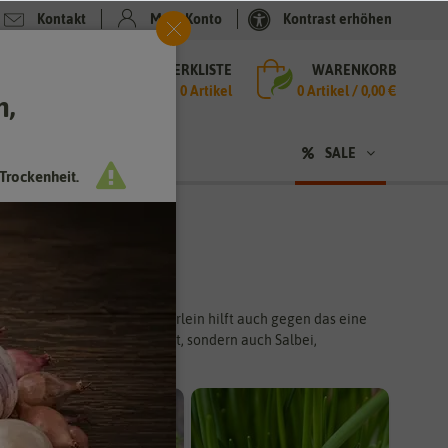
Kontakt
Mein Konto
Kontrast erhöhen
MERKLISTE
WARENKORB
che
0 Artikel
0
Artikel /
0,00 €
h,
n
sen
❤ für Tiere
SALE
Trockenheit.
Küche und so manches Kräuterlein hilft auch gegen das eine
hnittlauch und Kresse angebaut, sondern auch Salbei,