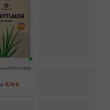
tlauch [MHD 12/2024]
BIO Dill [MHD 12/2024]
0,70 €
0,70 €
9 €
3,49 €