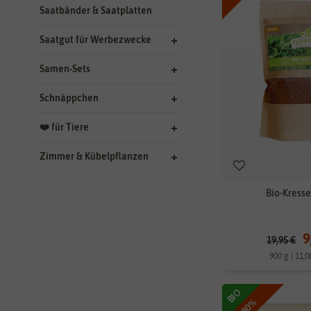
Saatbänder & Saatplatten
Saatgut für Werbezwecke
Samen-Sets
Schnäppchen
❤️ für Tiere
Zimmer & Kübelpflanzen
Bio-Kresse
9
19,95 €
900 g | 11,0
BIO
-80%