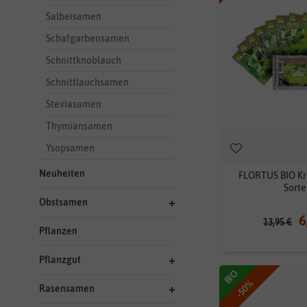
Salbeisamen
Schafgarbensamen
Schnittknoblauch
Schnittlauchsamen
Steviasamen
Thymiansamen
Ysopsamen
Neuheiten
FLORTUS BIO Krä
Sorte
Obstsamen
6
13,95 €
Pflanzen
Pflanzgut
BIO
-50%
Rasensamen