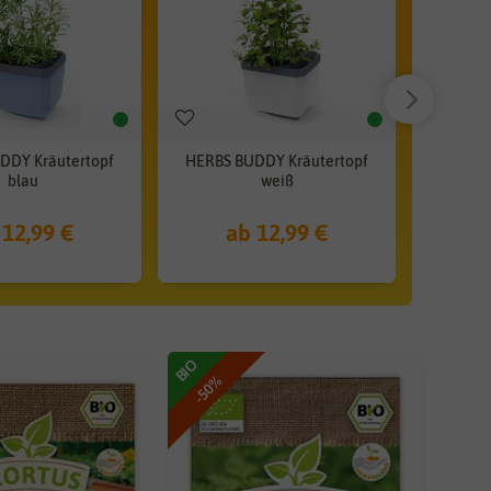
DDY Kräutertopf
HERBS BUDDY Kräutertopf
SAMMY
blau
weiß
 12,99 €
ab 12,99 €
BIO
-50%