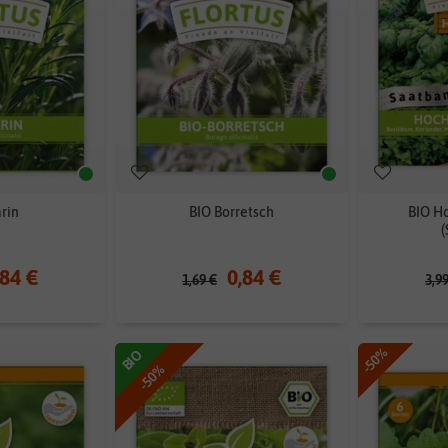
rin
BIO Borretsch
BIO H
(
,84 €
0,84 €
1,69 €
3,9
-50%
BIO
-50%