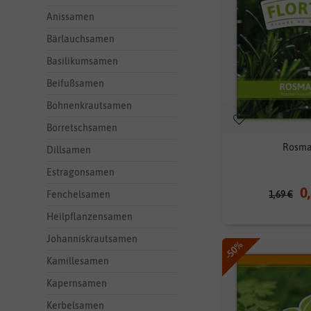
Anissamen
Bärlauchsamen
Basilikumsamen
Beifußsamen
Bohnenkrautsamen
Borretschsamen
Rosma
Dillsamen
Estragonsamen
0
1,69 €
Fenchelsamen
Heilpflanzensamen
Johanniskrautsamen
-50%
Kamillesamen
Kapernsamen
Kerbelsamen