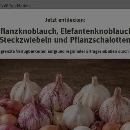
ls 60 Top-Marken
Jetzt entdecken:
Su
flanzknoblauch, Elefantenknoblauc
Steckzwiebeln und Pflanzschalotte
Gartenzubehör
Gründünger & -düngung
Pflanzgut
Keimspros
egrenzte Verfügbarkeiten aufgrund regionaler Ertragseinbußen durch 
 für die Sinne
in jeden Garten. Frische Kräuter sind eine wertvolle Ergänzung für die 
ern bietet, ist unglaublich. Schon lange werden nicht nur Petersilie, Sc
 Kräuter.