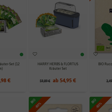
uter-Set (12
HARRY HERBS & FLORTUS
BIO Ruco
n)
Kräuter Set
,98 €
ab 54,95 €
59,89 €
3,4
BIO
BIO
-80%
-80%