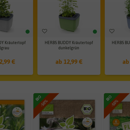
Y Kräutertopf
HERBS BUDDY Kräutertopf
HERBS BU
lgrau
dunkelgrün
2,99 €
ab 12,99 €
ab
BIO
BIO
-50%
-50%