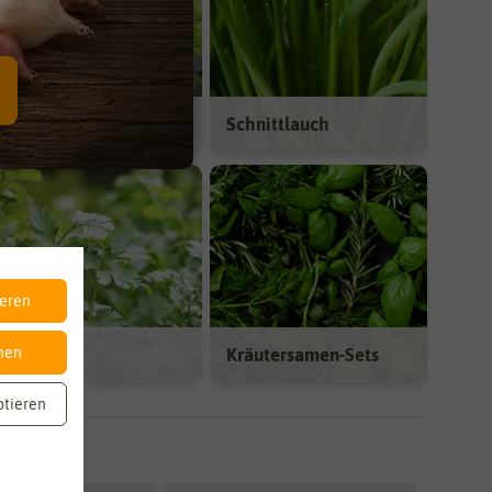
Dill
Schnittlauch
ieren
Koriander
Kräutersamen-Sets
nen
ptieren