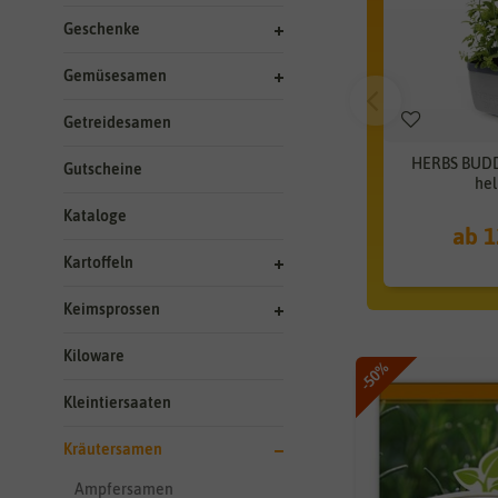
Geschenke
Gemüsesamen
Getreidesamen
HERBS BUDD
Gutscheine
hel
Kataloge
ab 1
Kartoffeln
Keimsprossen
Kiloware
-50%
Kleintiersaaten
Kräutersamen
Ampfersamen