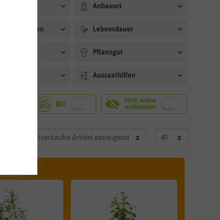
arkeit
Anbauort
rtbedingungen
Lebensdauer
grad
Pflanzgut
eit
Aussaathilfen