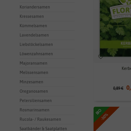
Koriandersamen
Kressesamen
Kümmelsamen
Lavendelsamen
Liebstöckelsamen
Löwenzahnsamen
Majoransamen
Kerb
Melissensamen
Minzesamen
0
0,89 €
Oreganosamen
Petersiliensamen
Rosmarinsamen
BIO
-50%
Rucola- / Raukesamen
Saatbänder & Saatplatten