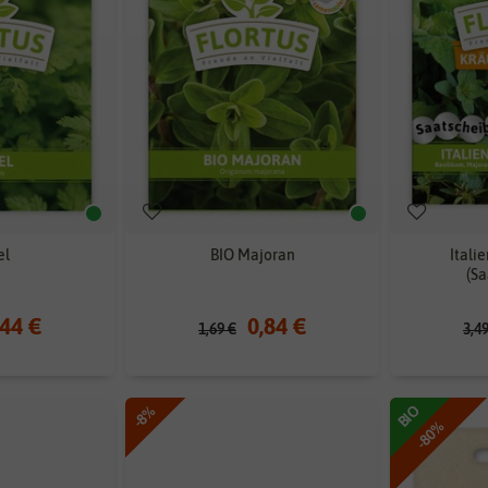
el
BIO Majoran
Itali
(Sa
,44 €
0,84 €
1,69 €
3,4
-8%
BIO
-80%