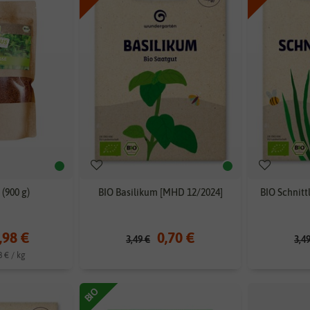
 (900 g)
BIO Basilikum [MHD 12/2024]
BIO Schnit
,98 €
0,70 €
3,49 €
3,4
8 € / kg
BIO