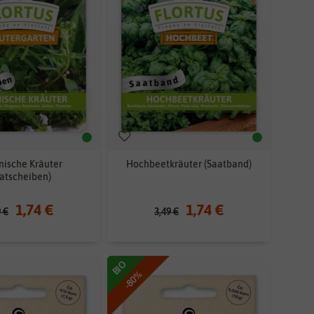
enische Kräuter
Hochbeetkräuter (Saatband)
atscheiben)
1,74 €
1,74 €
9 €
3,49 €
BIO
-80%