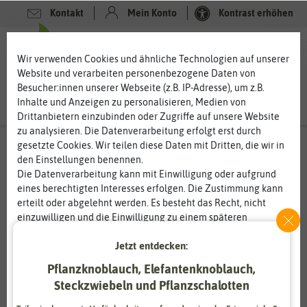
Kontakt
Mein Konto
Kontrast erhöhen
0
0
Wir verwenden Cookies und ähnliche Technologien auf unserer
Website und verarbeiten personenbezogene Daten von
Besucher:innen unserer Webseite (z.B. IP-Adresse), um z.B.
Inhalte und Anzeigen zu personalisieren, Medien von
Drittanbietern einzubinden oder Zugriffe auf unsere Website
zu analysieren. Die Datenverarbeitung erfolgt erst durch
gesetzte Cookies. Wir teilen diese Daten mit Dritten, die wir in
den Einstellungen benennen.
Die Datenverarbeitung kann mit Einwilligung oder aufgrund
eines berechtigten Interesses erfolgen. Die Zustimmung kann
erteilt oder abgelehnt werden. Es besteht das Recht, nicht
einzuwilligen und die Einwilligung zu einem späteren
Zeitpunkt zu ändern oder zu widerrufen. Weitere
Jetzt entdecken:
Informationen zur Verwendung personenbezogener Daten und
den Diensten erklären wir in unserer
Daten­schutz­erklärung
.
Pflanzknoblauch, Elefantenknoblauch,
Steckzwiebeln und Pflanzschalotten
Essenziell
Statistik