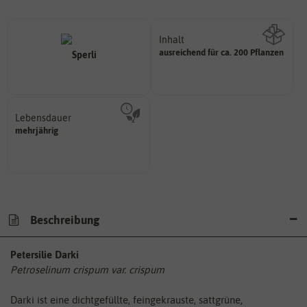
Inhalt
ausreichend für ca. 200 Pflanzen
Wie viel ist enthalten
Lebensdauer
mehrjährig.
mehrjährig
einjährig, zweijährig oder
Pflanzen werden kategorisiert in:
Beschreibung
Petersilie Darki
Petroselinum crispum var. crispum
Darki ist eine dichtgefüllte, feingekrauste, sattgrüne,