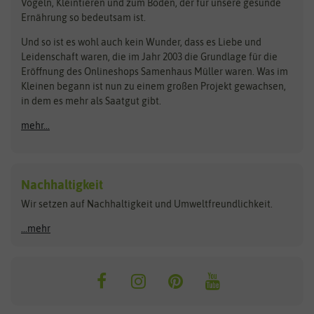
Vögeln, Kleintieren und zum Boden, der für unsere gesunde
Rasensamen
Ernährung so bedeutsam ist.
Bionana
Eschenfelder
Steckzwiebeln
Zimmer & Kübelpflanzen
Und so ist es wohl auch kein Wunder, dass es Liebe und
BIOWOL
Feldsaaten Freudenberger
Kataloge
Leidenschaft waren, die im Jahr 2003 die Grundlage für die
Blumicorn
Fertil
Schnäppchen
Eröffnung des Onlineshops Samenhaus Müller waren. Was im
Kleinen begann ist nun zu einem großen Projekt gewachsen,
Bûten Birds
Flora Elite
Anzucht & Gartenzubehör
in dem es mehr als Saatgut gibt.
Bûten Home
Flora Elite Blumenzwiebeln
mehr...
Anzuchtschalen
Buzzy Seeds
Flora Fantastica
Anzuchttöpfe
Buzzy Gifts
Florex
Folien, Vliese und Netze
Growblocks, Erde & Dünger
Carl Pabst
Nachhaltigkeit
Heizmatte & Heizkabel
Wir setzen auf Nachhaltigkeit und Umweltfreundlichkeit.
Florissa
Hortitops
Kokos-Quelltabletten
Zimmergewächshaus
Flortis
Jansen Zaden
...mehr
FLORTUS
Jiffy
Gemüsesamen
Franchi Sementi
JUB Holland
Bohnen & Erbsen
Frankonia Samen
Kent & Stowe
Gurkensamen
Kohlsamen