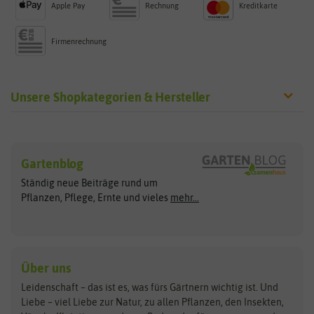
Apple Pay
Rechnung
Kreditkarte
Firmenrechnung
Unsere Shopkategorien & Hersteller
Sämereien
Hersteller
Blumensamen
Gartenblog
Exotische Samen
Arche Noah
Clever Pots
Ständig neue Beiträge rund um
Gemüsesamen
ASB Greenworld
COMPO
Pflanzen, Pflege, Ernte und vieles
mehr...
Gründünger
Keimsprossen
Austrosaat
Culinaris
Kiloware
baza
De Bolster Bio-Samen
Kleintiersaaten
Kräutersamen
Benary
Dobar
Über uns
Loretta-Rasen
Bingenheimer Saatgut
Dürr-Samen
Leidenschaft – das ist es, was fürs Gärtnern wichtig ist. Und
Obstsamen
Liebe – viel Liebe zur Natur, zu allen Pflanzen, den Insekten,
Pilzbrut
BioBalu
elho