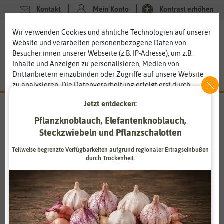
Kontakt
Mein Konto
Kontrast erhöhen
Filter
Wir verwenden Cookies und ähnliche Technologien auf unserer
0
0
Website und verarbeiten personenbezogene Daten von
Besucher:innen unserer Webseite (z.B. IP-Adresse), um z.B.
Inhalte und Anzeigen zu personalisieren, Medien von
Drittanbietern einzubinden oder Zugriffe auf unsere Website
zu analysieren. Die Datenverarbeitung erfolgt erst durch
gesetzte Cookies. Wir teilen diese Daten mit Dritten, die wir in
Jetzt entdecken:
den Einstellungen benennen.
Suchergebnisse für
frutescens
(
0
Treffer)
Die Datenverarbeitung kann mit Einwilligung oder aufgrund
Pflanzknoblauch, Elefantenknoblauch,
eines berechtigten Interesses erfolgen. Die Zustimmung kann
Steckzwiebeln und Pflanzschalotten
erteilt oder abgelehnt werden. Es besteht das Recht, nicht
einzuwilligen und die Einwilligung zu einem späteren
Teilweise begrenzte Verfügbarkeiten aufgrund regionaler Ertragseinbußen
Schärfegrad: 10
Schärfegrad: 1
Schärfegrad: 9
Zeitpunkt zu ändern oder zu widerrufen. Weitere
durch Trockenheit.
Informationen zur Verwendung personenbezogener Daten und
Schärfegrad: 8
Schärfegrad: 7
Schärfegrad: 6
den Diensten erklären wir in unserer
Daten­schutz­erklärung
.
Schärfegrad: 5
Schärfegrad: 4
Schärfegrad: 3
Essenziell
Statistik
Zahlungsdienstleister
Marketing