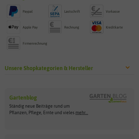
Paypal
Lastschrift
Vorkasse
Apple Pay
Rechnung
Kreditkarte
Firmenrechnung
Unsere Shopkategorien & Hersteller
Sämereien
Hersteller
Blumensamen
Gartenblog
Exotische Samen
Arche Noah
Clever Pots
Ständig neue Beiträge rund um
Gemüsesamen
ASB Greenworld
COMPO
Pflanzen, Pflege, Ernte und vieles
mehr...
Gründünger
Keimsprossen
Austrosaat
Culinaris
Kiloware
baza
De Bolster Bio-Samen
Kleintiersaaten