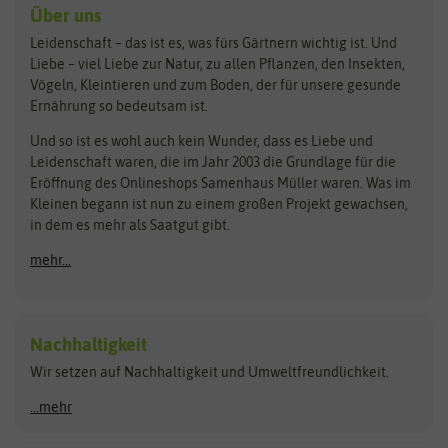
Kräutersamen
Benary
Dobar
Über uns
Loretta-Rasen
Bingenheimer Saatgut
Dürr-Samen
Leidenschaft – das ist es, was fürs Gärtnern wichtig ist. Und
Obstsamen
Liebe – viel Liebe zur Natur, zu allen Pflanzen, den Insekten,
Pilzbrut
BioBalu
elho
Vögeln, Kleintieren und zum Boden, der für unsere gesunde
Rasensamen
Ernährung so bedeutsam ist.
Bionana
Eschenfelder
Steckzwiebeln
Zimmer & Kübelpflanzen
Und so ist es wohl auch kein Wunder, dass es Liebe und
BIOWOL
Feldsaaten Freudenberger
Kataloge
Leidenschaft waren, die im Jahr 2003 die Grundlage für die
Blumicorn
Fertil
Schnäppchen
Eröffnung des Onlineshops Samenhaus Müller waren. Was im
Kleinen begann ist nun zu einem großen Projekt gewachsen,
Bûten Birds
Flora Elite
Anzucht & Gartenzubehör
in dem es mehr als Saatgut gibt.
Bûten Home
Flora Elite Blumenzwiebeln
mehr...
Anzuchtschalen
Buzzy Seeds
Flora Fantastica
Anzuchttöpfe
Buzzy Gifts
Florex
Folien, Vliese und Netze
Growblocks, Erde & Dünger
Carl Pabst
Nachhaltigkeit
Heizmatte & Heizkabel
Wir setzen auf Nachhaltigkeit und Umweltfreundlichkeit.
Florissa
Hortitops
Kokos-Quelltabletten
Zimmergewächshaus
Flortis
Jansen Zaden
...mehr
FLORTUS
Jiffy
Gemüsesamen