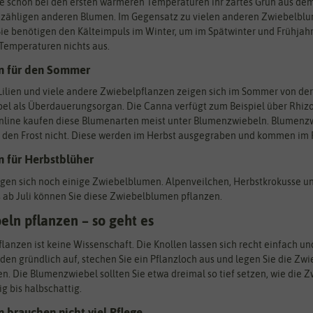
 schon bei den ersten wärmeren Temperaturen ihr zartes Grün aus dem 
zähligen anderen Blumen. Im Gegensatz zu vielen anderen Zwiebelblu
 Sie benötigen den Kälteimpuls im Winter, um im Spätwinter und Frühj
 Temperaturen nichts aus.
n für den Sommer
Lilien und viele andere Zwiebelpflanzen zeigen sich im Sommer von der
bel als Überdauerungsorgan. Die Canna verfügt zum Beispiel über Rhiz
line kaufen diese Blumenarten meist unter Blumenzwiebeln. Blumenzwi
 den Frost nicht. Diese werden im Herbst ausgegraben und kommen im F
 für Herbstblüher
gen sich noch einige Zwiebelblumen. Alpenveilchen, Herbstkrokusse un
s ab Juli können Sie diese Zwiebelblumen pflanzen.
ln pflanzen – so geht es
anzen ist keine Wissenschaft. Die Knollen lassen sich recht einfach 
den gründlich auf, stechen Sie ein Pflanzloch aus und legen Sie die Zwi
. Die Blumenzwiebel sollten Sie etwa dreimal so tief setzen, wie die Z
g bis halbschattig.
brauchen nicht viel Pflege