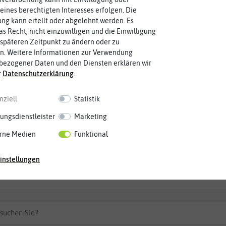
eines berechtigten Interesses erfolgen. Die
g kann erteilt oder abgelehnt werden. Es
as Recht, nicht einzuwilligen und die Einwilligung
späteren Zeitpunkt zu ändern oder zu
n. Weitere Informationen zur Verwendung
bezogener Daten und den Diensten erklären wir
r
Daten­schutz­erklärung
.
nziell
Statistik
ho (1 Stück)
Kaiserkrone Adiyaman (1 Stück)
ungsdienstleister
Marketing
rne Medien
Funktional
 €
4,99 €
instellungen