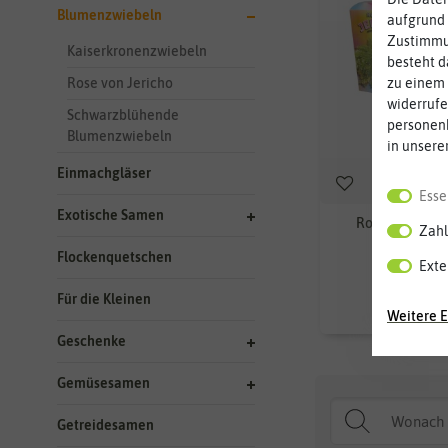
Blumenzwiebeln
aufgrund 
Zustimmun
Kaiserkronenzwiebeln
besteht d
Rose von Jericho
zu einem 
widerrufe
Schwarzblühende
personen
Blumenzwiebeln
in unsere
Einmachgläser
Esse
Exotische Samen
Rose von Jeric
Zahl
Flockenquetschen
Exte
9,99
Für die Kleinen
Weitere E
Geschenke
Gemüsesamen
Getreidesamen