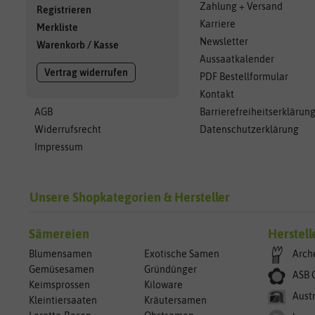
Zahlung + Versand
Registrieren
Karriere
Merkliste
Newsletter
Warenkorb
/
Kasse
Aussaatkalender
Vertrag widerrufen
PDF Bestellformular
Kontakt
AGB
Barrierefreiheitserklärun
Widerrufsrecht
Datenschutzerklärung
Impressum
Unsere Shopkategorien & Hersteller
Sämereien
Herstell
Blumensamen
Exotische Samen
Arch
Gemüsesamen
Gründünger
ASB 
Keimsprossen
Kiloware
Aust
Kleintiersaaten
Kräutersamen