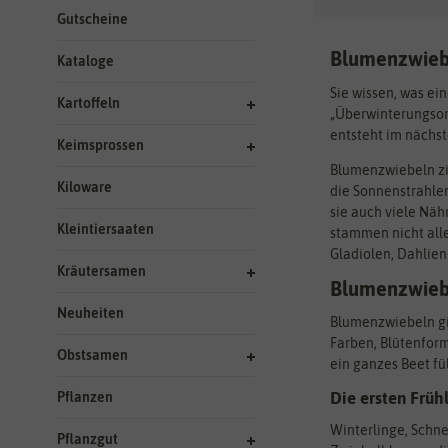
Gutscheine
Blumenzwiebe
Kataloge
Sie wissen, was ei
Kartoffeln
„Überwinterungsorg
entsteht im nächs
Keimsprossen
Blumenzwiebeln zie
Kiloware
die Sonnenstrahlen
sie auch viele Näh
Kleintiersaaten
stammen nicht all
Gladiolen, Dahlie
Kräutersamen
Blumenzwiebe
Neuheiten
Blumenzwiebeln gib
Farben, Blütenfor
Obstsamen
ein ganzes Beet fü
Die ersten Frü
Pflanzen
Winterlinge, Schne
Pflanzgut