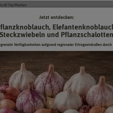
ls 60 Top-Marken
Jetzt entdecken:
Su
flanzknoblauch, Elefantenknoblauc
Steckzwiebeln und Pflanzschalotte
Gartenzubehör
Pflanzgut
Keimsprossen
❤ für Tiere
egrenzte Verfügbarkeiten aufgrund regionaler Ertragseinbußen durch 
 im Garten und auf dem Balkon ziehen. Die Zwiebeln brauchen nach de
 Je nach Art blühen die Blumen im Frühjahr, Sommer oder Herbst. Kahle
llen.