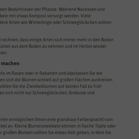
h den Bedürfnissen der Pflanze. Während Narzissen und
beln mit etwas Kompost versorgt werden. Viele
re Arten wie Winterlinge oder Schneeglöckchen sollten
t rechnen, dass einige Arten sich immer mehr in den Boden
blühen aus dem Boden zu nehmen und im Herbst wieder
ben.
g machen
ln im Rasen oder in Rabatten und überlassen Sie die
n sich die Blumen schnell auf großen Flächen ausbreiten.
llten Sie die Zwiebelblumen auf keinen Fall zu früh
nen sich nicht nur Schneeglöckchen, Krokusse und
orten ermöglichen Ihnen eine grandiose Farbenpracht vom
iebel an. Kleine Blumenzwiebeln können in flache Töpfe oder
 großen Blumen sollten Sie etwas Halt geben, in dem Sie