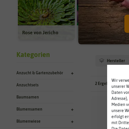
Rose von Jericho
Schwarzblühende
Kategorien
Hersteller
Anzucht & Gartenzubehör
Wir verw
2 Ergebnisse
gefun
Anzuchtsets
unserer 
Daten von
Baumsamen
Adresse),
Medien vo
Blumensamen
unsere We
erfolgt e
Blumenwiese
mit Dritt
Die Daten