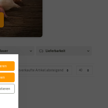
dauer
Lieferbarkeit
ieren
nen
ptieren