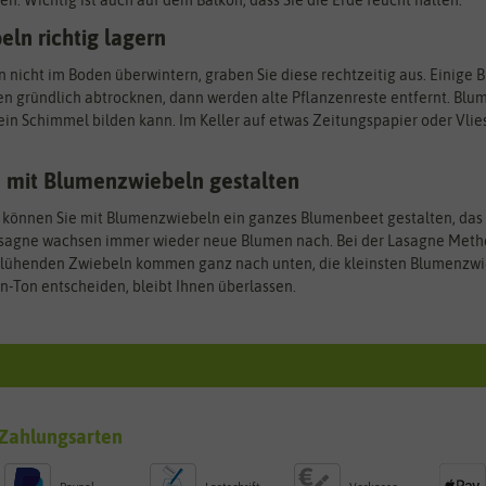
n. Wichtig ist auch auf dem Balkon, dass Sie die Erde feucht halten.
ln richtig lagern
n nicht im Boden überwintern, graben Sie diese rechtzeitig aus. Einige 
en gründlich abtrocknen, dann werden alte Pflanzenreste entfernt. Bl
 kein Schimmel bilden kann. Im Keller auf etwas Zeitungspapier oder Vli
 mit Blumenzwiebeln gestalten
können Sie mit Blumenzwiebeln ein ganzes Blumenbeet gestalten, das vo
agne wachsen immer wieder neue Blumen nach. Bei der Lasagne Method
blühenden Zwiebeln kommen ganz nach unten, die kleinsten Blumenzwie
in-Ton entscheiden, bleibt Ihnen überlassen.
Zahlungsarten