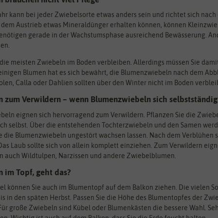
ahr kann bei jeder Zwiebelsorte etwas anders sein und richtet sich nac
 dem Austrieb etwas Mineraldünger erhalten können, können Kleinzwie
nötigen gerade in der Wachstumsphase ausreichend Bewässerung. Ande
hen.
 die meisten Zwiebeln im Boden verbleiben. Allerdings müssen Sie dami
 einigen Blumen hat es sich bewährt, die Blumenzwiebeln nach dem Ab
olen, Calla oder Dahlien sollten über den Winter nicht im Boden verblei
 zum Verwildern – wenn Blumenzwiebeln sich selbstständi
eln eignen sich hervorragend zum Verwildern. Pflanzen Sie die Zwiebe
ch selbst. Über die entstehenden Tochterzwiebeln und den Samen werde
Sie die Blumenzwiebeln ungestört wachsen lassen. Nach dem Verblühen so
as Laub sollte sich von allein komplett einziehen. Zum Verwildern eig
rn auch Wildtulpen, Narzissen und andere Zwiebelblumen.
 im Topf, geht das?
l können Sie auch im Blumentopf auf dem Balkon ziehen. Die vielen S
bis in den späten Herbst. Passen Sie die Höhe des Blumentopfes der Zw
r große Zwiebeln sind Kübel oder Blumenkästen die bessere Wahl. Sehr