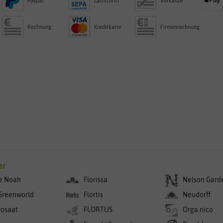
Paypal
Lastschrift
Vorkasse
Rechnung
Kreditkarte
Firmenrechnung
g
er
e Noah
Florissa
Nelson Gard
Greenworld
Flortis
Neudorff
rosaat
FLORTUS
Orga.nico