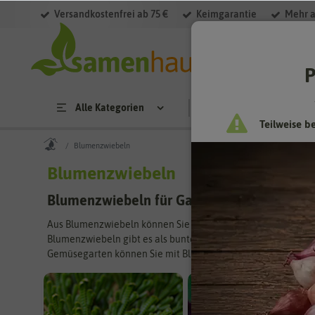
Versandkostenfrei ab 75 €
Keimgarantie
Mehr a
Filter
P
Alle Kategorien
Saatgut
Anzucht & 
Teilweise b
Blumenzwiebeln
Blumenzwiebeln
Blumenzwiebeln für Garten und Balkon
Aus Blumenzwiebeln können Sie leicht die schönsten Blumen
Blumenzwiebeln gibt es als bunte Mischung oder sortenrein.
Gemüsegarten können Sie mit Blumenzwiebeln schnell ausfü