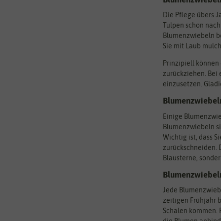
Die Pflege übers J
Tulpen schon nach
Blumenzwiebeln be
Sie mit Laub mulc
Prinzipiell können
zurückziehen. Bei
einzusetzen. Gladi
Blumenzwiebeln
Einige Blumenzwieb
Blumenzwiebeln si
Wichtig ist, dass 
zurückschneiden. D
Blausterne, sonde
Blumenzwiebeln
Jede Blumenzwiebe
zeitigen Frühjahr 
Schalen kommen. Fü