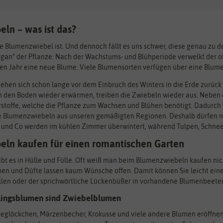
ln – was ist das?
ne Blumenzwiebel ist. Und dennoch fällt es uns schwer, diese genau zu 
an“ der Pflanze. Nach der Wachstums- und Blühperiode verwelkt der obe
ten Jahr eine neue Blume. Viele Blumensorten verfügen über eine Blum
hen sich schon lange vor dem Einbruch des Winters in die Erde zurück u
 den Boden wieder erwärmen, treiben die Zwiebeln wieder aus. Neben de
rstoffe, welche die Pflanze zum Wachsen und Blühen benötigt. Dadurch tr
e Blumenzwiebeln aus unseren gemäßigten Regionen. Deshalb dürfen ni
n und Co werden im kühlen Zimmer überwintert, während Tulpen, Schnee
ln kaufen für einen romantischen Garten
t es in Hülle und Fülle. Oft weiß man beim Blumenzwiebeln kaufen nich
men und Düfte lassen kaum Wünsche offen. Damit können Sie leicht ei
llen oder der sprichwörtliche Lückenbüßer in vorhandene Blumenbeeten
hlingsblumen sind Zwiebelblumen
eglöckchen, Märzenbecher, Krokusse und viele andere Blumen eröffnen d