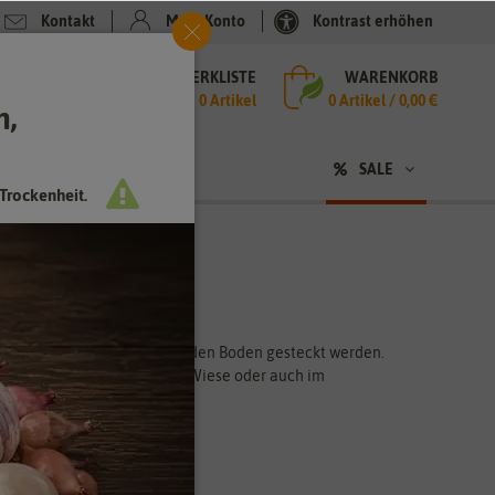
Kontakt
Mein Konto
Kontrast erhöhen
MERKLISTE
WARENKORB
che
0 Artikel
0
Artikel /
0,00 €
h,
n
SALE
Trockenheit.
r Ruhepause einfach nur in den Boden gesteckt werden.
 Stellen im Blumenbeet, der Wiese oder auch im