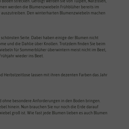
Boden strecken. Gefolgt werden sie von Tulpen, Narzissen,
men werden die Blumenzwiebeln Frühblüher bereits im
ahr auszutreiben. Den winterharten Blumenzwiebeln machen
 schönsten Seite. Dabei haben einige der Blumen nicht
ome und die Dahlie über Knollen. Trotzdem finden Sie beim
ebeln für Sommerblüher überwintern meist nicht im Beet,
rühjahr wieder ins Beet.
d Herbstzeitlose lassen mit ihren dezenten Farben das Jahr
und ohne besondere Anforderungen in den Boden bringen.
ebel hinein. Nun brauchen Sie nur noch die Erde darauf
wiebel groß ist. Wie fast jede Blumen lieben es auch Blumen