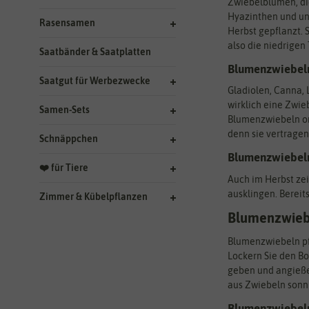
Zwiebelblumen, die
Hyazinthen und un
Rasensamen
Herbst gepflanzt.
also die niedrigen
Saatbänder & Saatplatten
Blumenzwiebel
Saatgut für Werbezwecke
Gladiolen, Canna, 
wirklich eine Zwie
Samen-Sets
Blumenzwiebeln on
denn sie vertragen
Schnäppchen
Blumenzwiebeln
❤️ für Tiere
Auch im Herbst zei
ausklingen. Bereit
Zimmer & Kübelpflanzen
Blumenzwiebe
Blumenzwiebeln pfl
Lockern Sie den Bo
geben und angießen
aus Zwiebeln sonni
Blumenzwiebeln 