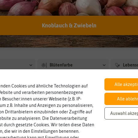
Knoblauch & Zwiebeln
Kaiserkronen
Blütenfarbe
Lebens
Alle akzept
enden Cookies und ähnliche Technologien auf
den in Blumenzwiebeln
Website und verarbeiten personenbezogene
 Besucher:innen unserer Webseite (z.B. IP-
Alle ableh
 um z.B. Inhalte und Anzeigen zu personalisieren,
n Drittanbietern einzubinden oder Zugriffe auf
Auswahl akze
bsite zu analysieren. Die Datenverarbeitung
rst durch gesetzte Cookies. Wir teilen diese Daten
en, die wir in den Einstellungen benennen.
verarbeitung kann mit Einwilligung oder