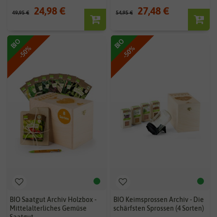
24,98 €
27,48 €
49,95 €
54,95 €
BIO
BIO
-50%
-50%
BIO Saatgut Archiv Holzbox -
BIO Keimsprossen Archiv - Die
Mittelalterliches Gemüse
schärfsten Sprossen (4 Sorten)