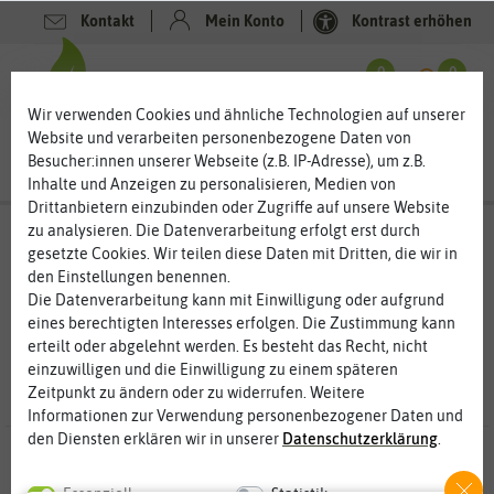
Kontakt
Mein Konto
Kontrast erhöhen
Filter
0
0
Wir verwenden Cookies und ähnliche Technologien auf unserer
Website und verarbeiten personenbezogene Daten von
Besucher:innen unserer Webseite (z.B. IP-Adresse), um z.B.
Inhalte und Anzeigen zu personalisieren, Medien von
Drittanbietern einzubinden oder Zugriffe auf unsere Website
zu analysieren. Die Datenverarbeitung erfolgt erst durch
Suchergebnisse für
geschenkbox
(
17
gesetzte Cookies. Wir teilen diese Daten mit Dritten, die wir in
Treffer)
den Einstellungen benennen.
Die Datenverarbeitung kann mit Einwilligung oder aufgrund
eines berechtigten Interesses erfolgen. Die Zustimmung kann
erteilt oder abgelehnt werden. Es besteht das Recht, nicht
einzuwilligen und die Einwilligung zu einem späteren
Zeitpunkt zu ändern oder zu widerrufen. Weitere
Informationen zur Verwendung personenbezogener Daten und
den Diensten erklären wir in unserer
Daten­schutz­erklärung
.
17 Ergebnisse
gefunden
Essenziell
Statistik