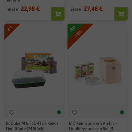
Saatgut
22,98 €
27,48 €
45,95 €
54,95 €
-8%
BIO
-50%
BoQube M & FLORTUS Kokos
BIO Keimsprossen Archiv -
Quelltöpfe (24 Stück)
Lieblingssprossen Set (3