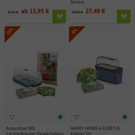
Sorten)
ab 15,95 €
27,48 €
17,27 €
54,95 €
-15%
-8%
Anzuchtset BIO
HARRY HERBS & FLORTUS
Cocktailkräuter (Gewächshaus,
Kräuter Set