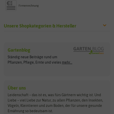
Firmenrechnung
Unsere Shopkategorien & Hersteller
Sämereien
Hersteller
Blumensamen
Gartenblog
Exotische Samen
Arche Noah
Clever Pots
Ständig neue Beiträge rund um
Gemüsesamen
ASB Greenworld
COMPO
Pflanzen, Pflege, Ernte und vieles
mehr...
Gründünger
Keimsprossen
Austrosaat
Culinaris
Kiloware
baza
De Bolster Bio-Samen
Kleintiersaaten
Kräutersamen
Benary
Dobar
Über uns
Loretta-Rasen
Bingenheimer Saatgut
Dürr-Samen
Leidenschaft – das ist es, was fürs Gärtnern wichtig ist. Und
Obstsamen
Liebe – viel Liebe zur Natur, zu allen Pflanzen, den Insekten,
Pilzbrut
BioBalu
elho
Vögeln, Kleintieren und zum Boden, der für unsere gesunde
Rasensamen
Ernährung so bedeutsam ist.
Bionana
Eschenfelder
Steckzwiebeln