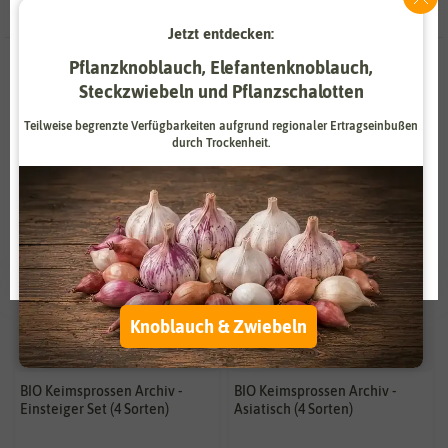
Jetzt entdecken:
Zahlungsdienstleister
Marketing
BIO
BIO
Pflanzknoblauch, Elefantenknoblauch,
Externe Medien
Funktional
-50%
-50%
Steckzwiebeln und Pflanzschalotten
Weitere Einstellungen
Teilweise begrenzte Verfügbarkeiten aufgrund regionaler Ertragseinbußen
durch Trockenheit.
Alle akzeptieren
Alle ablehnen
Auswahl akzeptieren
Knoblauch & Zwiebeln
BIO Keimsprossen Archiv -
BIO Keimsprossen Archiv -
Einsteiger Set (4 Sorten)
Asiatisch (4 Sorten)