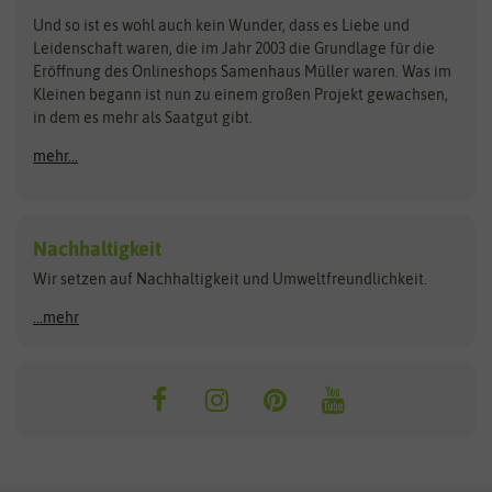
Zimmer & Kübelpflanzen
Und so ist es wohl auch kein Wunder, dass es Liebe und
BIOWOL
Feldsaaten Freudenberger
Kataloge
Leidenschaft waren, die im Jahr 2003 die Grundlage für die
Blumicorn
Fertil
Schnäppchen
Eröffnung des Onlineshops Samenhaus Müller waren. Was im
Kleinen begann ist nun zu einem großen Projekt gewachsen,
Bûten Birds
Flora Elite
Anzucht & Gartenzubehör
in dem es mehr als Saatgut gibt.
Bûten Home
Flora Elite Blumenzwiebeln
mehr...
Anzuchtschalen
Buzzy Seeds
Flora Fantastica
Anzuchttöpfe
Buzzy Gifts
Florex
Folien, Vliese und Netze
Growblocks, Erde & Dünger
Carl Pabst
Nachhaltigkeit
Heizmatte & Heizkabel
Wir setzen auf Nachhaltigkeit und Umweltfreundlichkeit.
Florissa
Hortitops
Kokos-Quelltabletten
Zimmergewächshaus
Flortis
Jansen Zaden
...mehr
FLORTUS
Jiffy
Gemüsesamen
Franchi Sementi
JUB Holland
Bohnen & Erbsen
Frankonia Samen
Kent & Stowe
Gurkensamen
Kohlsamen
Garland
Kiepenkerl
Kürbissamen