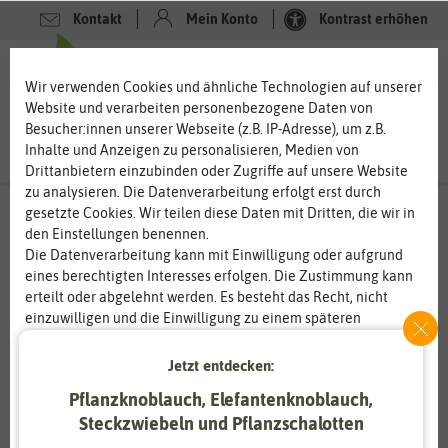
Kontakt
Mein Konto
Kontrast erhöhen
Filter
0
0
Wir verwenden Cookies und ähnliche Technologien auf unserer
Website und verarbeiten personenbezogene Daten von
Besucher:innen unserer Webseite (z.B. IP-Adresse), um z.B.
Inhalte und Anzeigen zu personalisieren, Medien von
Drittanbietern einzubinden oder Zugriffe auf unsere Website
zu analysieren. Die Datenverarbeitung erfolgt erst durch
Kräutersamen
- Ysopsamen
gesetzte Cookies. Wir teilen diese Daten mit Dritten, die wir in
den Einstellungen benennen.
Ysop – Gewürz- und Heilpflanze mit vielen Ambitionen
Die Datenverarbeitung kann mit Einwilligung oder aufgrund
eines berechtigten Interesses erfolgen. Die Zustimmung kann
Ysop ist noch nicht so lange im Kräuterbeet unserer Gärten zu
erteilt oder abgelehnt werden. Es besteht das Recht, nicht
finden. Erst in den letzten Jahren hat sich die Gewürz- und
einzuwilligen und die Einwilligung zu einem späteren
Heilpflanze ihren Platz erobert. Dabei ist Ysop ein wahrer
Zeitpunkt zu ändern oder zu widerrufen. Weitere
Tausendsassa, der noch viel mehr als Speisen würzen kann. In
Informationen zur Verwendung personenbezogener Daten und
Jetzt entdecken:
einen naturnahen Garten sollte der Ysop unbedingt gesät
den Diensten erklären wir in unserer
Daten­schutz­erklärung
.
werden, denn er zieht Bienen und Schmetterlinge magisch an.
Pflanzknoblauch, Elefantenknoblauch,
Steckzwiebeln und Pflanzschalotten
Essenziell
Statistik