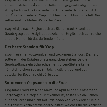
Ysop wird etwa 60 Zentimeter hoch. Er verfügt über meist
aufrecht stehende Äste. Die Blätter sind gegenständig und von
stumpfer Form. Die Oberseite und Unterseite der Blätter ist dicht
von Öldrüsen bedeckt. Ysop blüht leuchtend blau bis violett. Nur
selten sind die Blüten Weiß oder Rosa.
Ysop wird je nach Region auch als Bienenkraut, Eisenkraut,
Gewürzysop oder Essigkraut bezeichnet. Es gibt noch zahlreiche
andere Namen für das duftende Kräutlein.
Der beste Standort für Ysop
Ysop mag einen vollsonnigen und trockenen Standort. Deshalb
sollte er in der Kräuterspirale ganz oben stehen. Da die
Gewürzpflanze ein Schwachzehrer ist, benötigt sie keinen
nährstoffreichen Boden. Ein leicht kalkhaltiger und gut
gelockerter Boden reicht völlig aus.
So kommen Ysopsamen in die Erde
Ysopsamen wird zwischen März und April auf der Fensterbank
vorgezogen. Da Ysop ein Lichtkeimer ist, sollten Sie die Samen
nur andrücken und nicht mit Erde bedecken. Verwenden Sie für
die Anzucht Anzuchterde oder Substrat, welches für die Anzucht