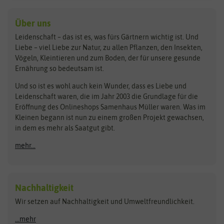
baza
De Bolster Bio-Samen
Kleintiersaaten
Kräutersamen
Benary
Dobar
Über uns
Loretta-Rasen
Bingenheimer Saatgut
Dürr-Samen
Leidenschaft – das ist es, was fürs Gärtnern wichtig ist. Und
Obstsamen
Liebe – viel Liebe zur Natur, zu allen Pflanzen, den Insekten,
Pilzbrut
BioBalu
elho
Vögeln, Kleintieren und zum Boden, der für unsere gesunde
Rasensamen
Ernährung so bedeutsam ist.
Bionana
Eschenfelder
Steckzwiebeln
Zimmer & Kübelpflanzen
Und so ist es wohl auch kein Wunder, dass es Liebe und
BIOWOL
Feldsaaten Freudenberger
Kataloge
Leidenschaft waren, die im Jahr 2003 die Grundlage für die
Blumicorn
Fertil
Schnäppchen
Eröffnung des Onlineshops Samenhaus Müller waren. Was im
Kleinen begann ist nun zu einem großen Projekt gewachsen,
Bûten Birds
Flora Elite
Anzucht & Gartenzubehör
in dem es mehr als Saatgut gibt.
Bûten Home
Flora Elite Blumenzwiebeln
mehr...
Anzuchtschalen
Buzzy Seeds
Flora Fantastica
Anzuchttöpfe
Buzzy Gifts
Florex
Folien, Vliese und Netze
Growblocks, Erde & Dünger
Carl Pabst
Nachhaltigkeit
Heizmatte & Heizkabel
Wir setzen auf Nachhaltigkeit und Umweltfreundlichkeit.
Florissa
Hortitops
Kokos-Quelltabletten
Zimmergewächshaus
Flortis
Jansen Zaden
...mehr