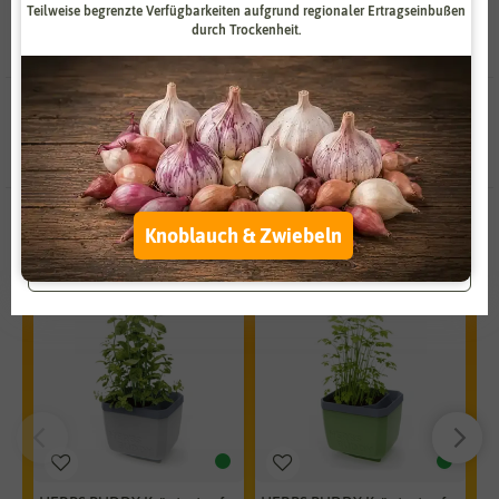
Teilweise begrenzte Verfügbarkeiten aufgrund regionaler Ertragseinbußen
Zahlungsdienstleister
Marketing
durch Trockenheit.
Externe Medien
Funktional
2 Ergebnisse
gefunden in Ysopsamen
Weitere Einstellungen
Alle akzeptieren
Alle ablehnen
Unsere Empfehlungen
Knoblauch & Zwiebeln
Auswahl akzeptieren