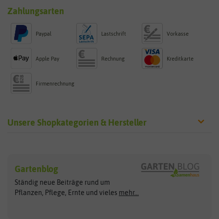
Zahlungsarten
Paypal
Lastschrift
Vorkasse
Apple Pay
Rechnung
Kreditkarte
Firmenrechnung
Unsere Shopkategorien & Hersteller
Sämereien
Hersteller
Blumensamen
Gartenblog
Exotische Samen
Arche Noah
Clever Pots
Ständig neue Beiträge rund um
Gemüsesamen
ASB Greenworld
COMPO
Pflanzen, Pflege, Ernte und vieles
mehr...
Gründünger
Keimsprossen
Austrosaat
Culinaris
Kiloware